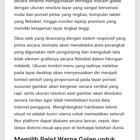
secara dinamis menggunakan berbagai macam gawai
dengan ukuran resolusi layar yang sangat bervariasi,
mulai dari ponsel pintar yang ringkas, komputer tablet
yang fleksibel, hingga monitor laptop premium yang
memiliki ketajaman layar tingkat tinggi.
Situs web yang dirancang dengan sistem responsif yang
prima secara otomatis akan mendeteksi jenis perangkat
yang digunakan oleh pengunjung dan mengubah tata
letak elemen grafisnya secara fleksibel dalam hitungan
milidetik. Ukuran tombol menu yang tadinya melebar
pada layar desktop akan menyesuaikan diri menjadi
tombol sentuh yang proporsional pada layar ponsel,
susunan gambar akan bergeser secara vertikal yang
rapi, serta ukuran resolusi aset gambar akan direduksi
secara cerdas agar tidak membebani kuota data
internet pengguna. Menghilangkan hambatan teknis
visual ini adalah kunci utama untuk memastikan seluruh
fitur platform dapat diakses secara lancar, cepat, dan
tanpa distorsi visual apa pun di berbagai belahan dunia.
Memilih Palet Warna Gelap untuk