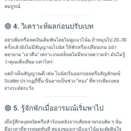
สมบูรณ์
🟢 4. วิเคราะห์ผลก่อนปรับเบท
อย่าเพิ่มหรือลดเงินเดิมพันโดยไม่ดูแนวโน้ม ถ้าหมุนไป 20–30
ครั้งแล้วยังไม่มีสัญญาณโบนัส ให้พักหรือเปลี่ยนเกม อย่า
พยายาม “เอาคืน” เพราะเกมสล็อตไม่มีหน่วยความจำ มันไม่รู้
ว่าคุณเพิ่งเสียมาเท่าไหร่
แต่ถ้าเห็นสัญญาณดี เช่น โบนัสเริ่มออกบ่อยหรือสัญลักษณ์
Scatter ปรากฏถี่ขึ้น นั่นอาจเป็นช่วง “ทอง” ที่ควรเพิ่มเบทอ
ย่างระมัดระวัง
🟢 5. รู้จักพักเมื่ออารมณ์เริ่มพาไป
เมื่อรู้สึกหงุดหงิดหรือหัวร้อนหลังจากเสียหลายรอบติด ๆ นั่น
คือเวลาที่ควรหยุดทันที สมองของเรามีแนวโน้มจะตัดสินใจ