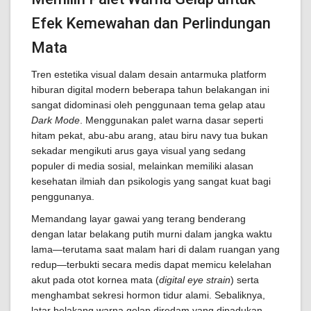
Efek Kemewahan dan Perlindungan
Mata
Tren estetika visual dalam desain antarmuka platform
hiburan digital modern beberapa tahun belakangan ini
sangat didominasi oleh penggunaan tema gelap atau
Dark Mode
. Menggunakan palet warna dasar seperti
hitam pekat, abu-abu arang, atau biru navy tua bukan
sekadar mengikuti arus gaya visual yang sedang
populer di media sosial, melainkan memiliki alasan
kesehatan ilmiah dan psikologis yang sangat kuat bagi
penggunanya.
Memandang layar gawai yang terang benderang
dengan latar belakang putih murni dalam jangka waktu
lama—terutama saat malam hari di dalam ruangan yang
redup—terbukti secara medis dapat memicu kelelahan
akut pada otot kornea mata (
digital eye strain
) serta
menghambat sekresi hormon tidur alami. Sebaliknya,
latar belakang warna gelap diredam yang dipadukan