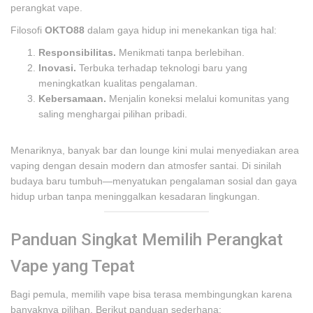
perangkat vape.
Filosofi
OKTO88
dalam gaya hidup ini menekankan tiga hal:
Responsibilitas.
Menikmati tanpa berlebihan.
Inovasi.
Terbuka terhadap teknologi baru yang
meningkatkan kualitas pengalaman.
Kebersamaan.
Menjalin koneksi melalui komunitas yang
saling menghargai pilihan pribadi.
Menariknya, banyak bar dan lounge kini mulai menyediakan area
vaping dengan desain modern dan atmosfer santai. Di sinilah
budaya baru tumbuh—menyatukan pengalaman sosial dan gaya
hidup urban tanpa meninggalkan kesadaran lingkungan.
Panduan Singkat Memilih Perangkat
Vape yang Tepat
Bagi pemula, memilih vape bisa terasa membingungkan karena
banyaknya pilihan. Berikut panduan sederhana: