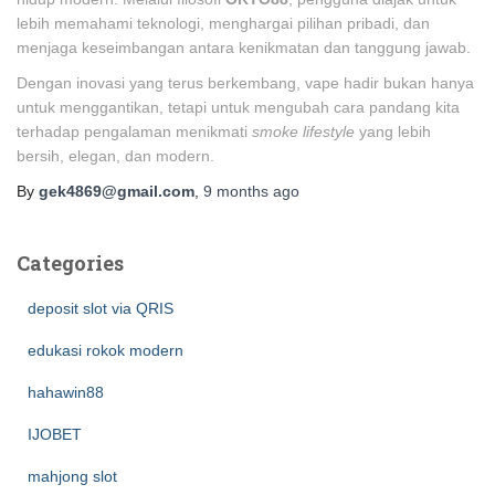
lebih memahami teknologi, menghargai pilihan pribadi, dan
menjaga keseimbangan antara kenikmatan dan tanggung jawab.
Dengan inovasi yang terus berkembang, vape hadir bukan hanya
untuk menggantikan, tetapi untuk mengubah cara pandang kita
terhadap pengalaman menikmati
smoke lifestyle
yang lebih
bersih, elegan, dan modern.
By
gek4869@gmail.com
,
9 months
ago
Categories
deposit slot via QRIS
edukasi rokok modern
hahawin88
IJOBET
mahjong slot