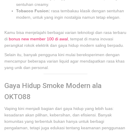
sentuhan creamy.
Tobacco Fusion:
rasa tembakau klasik dengan sentuhan
modern, untuk yang ingin nostalgia namun tetap elegan.
Kamu bisa menjelajahi berbagai varian teknologi dan rasa terbaru
di
bonus new member 100 di awal
, tempat di mana inovasi
perangkat rokok elektrik dan gaya hidup modern saling berpadu.
Selain itu, banyak pengguna kini mulai bereksperimen dengan
mencampur beberapa varian liquid agar mendapatkan rasa khas
yang unik dan personal.
Gaya Hidup Smoke Modern ala
OKTO88
Vaping kini menjadi bagian dari gaya hidup yang lebih luas:
kesadaran akan pilihan, kebersihan, dan efisiensi. Banyak
komunitas yang terbentuk bukan hanya untuk berbagi
pengalaman, tetapi juga edukasi tentang keamanan penggunaan