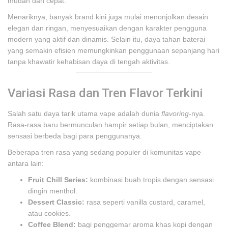
mudah dan cepat.
Menariknya, banyak brand kini juga mulai menonjolkan desain
elegan dan ringan, menyesuaikan dengan karakter pengguna
modern yang aktif dan dinamis. Selain itu, daya tahan baterai
yang semakin efisien memungkinkan penggunaan sepanjang hari
tanpa khawatir kehabisan daya di tengah aktivitas.
Variasi Rasa dan Tren Flavor Terkini
Salah satu daya tarik utama vape adalah dunia
flavoring
-nya.
Rasa-rasa baru bermunculan hampir setiap bulan, menciptakan
sensasi berbeda bagi para penggunanya.
Beberapa tren rasa yang sedang populer di komunitas vape
antara lain:
Fruit Chill Series:
kombinasi buah tropis dengan sensasi
dingin menthol.
Dessert Classic:
rasa seperti vanilla custard, caramel,
atau cookies.
Coffee Blend:
bagi penggemar aroma khas kopi dengan