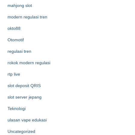
mahjong slot
modern regulasi tren
okto88
Otomotif
regulasi tren
rokok modern regulasi
rtp live
slot deposit QRIS
slot server jepang
Teknologi
ulasan vape edukasi
Uncategorized