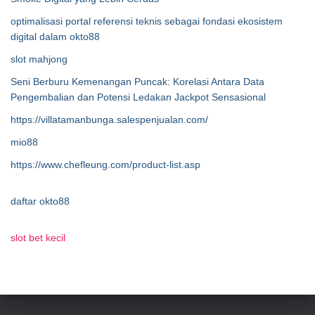
optimalisasi portal referensi teknis sebagai fondasi ekosistem
digital dalam okto88
slot mahjong
Seni Berburu Kemenangan Puncak: Korelasi Antara Data
Pengembalian dan Potensi Ledakan Jackpot Sensasional
https://villatamanbunga.salespenjualan.com/
mio88
https://www.chefleung.com/product-list.asp
daftar okto88
slot bet kecil