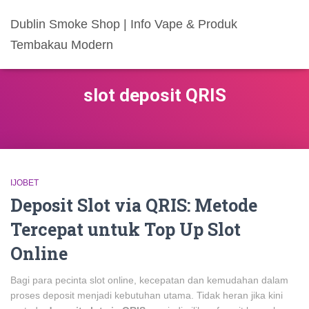
Dublin Smoke Shop | Info Vape & Produk
Tembakau Modern
slot deposit QRIS
IJOBET
Deposit Slot via QRIS: Metode
Tercepat untuk Top Up Slot
Online
Bagi para pecinta slot online, kecepatan dan kemudahan dalam
proses deposit menjadi kebutuhan utama. Tidak heran jika kini