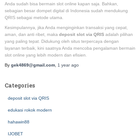
Anda sudah bisa bermain slot online kapan saja. Bahkan,
sebagian besar dompet digital di Indonesia sudah mendukung
QRIS sebagai metode utama.
Kesimpulannya, jika Anda menginginkan transaksi yang cepat,
aman, dan anti ribet, maka
deposit slot via QRIS
adalah pilihan
yang paling tepat. Didukung oleh situs terpercaya dengan
layanan terbaik, kini saatnya Anda mencoba pengalaman bermain
slot online yang lebih modern dan efisien.
By
gek4869@gmail.com
,
1 year
ago
Categories
deposit slot via QRIS
edukasi rokok modern
hahawin88
IJOBET