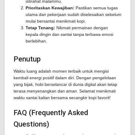
istirahat malammu.
Prioritaskan Kewajiban:
Pastikan semua tugas
utama dan pekerjaan sudah diselesaikan sebelum
mulai bersantai menikmati kopi.
Tetap Tenang:
Nikmati permainan dengan
kepala dingin dan santai tanpa terbawa emosi
berlebihan.
Penutup
Waktu luang adalah momen terbaik untuk mengisi
kembali energi positif dalam diri. Dengan pengelolaan
yang bijak, hobi berselancar di dunia digital akan tetap
terasa menyenangkan dan aman. Selamat menikmati
waktu santai kalian bersama secangkir kopi favorit!
FAQ (Frequently Asked
Questions)