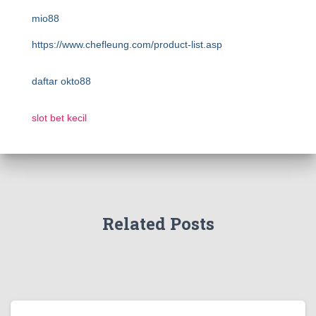
mio88
https://www.chefleung.com/product-list.asp
daftar okto88
slot bet kecil
Related Posts