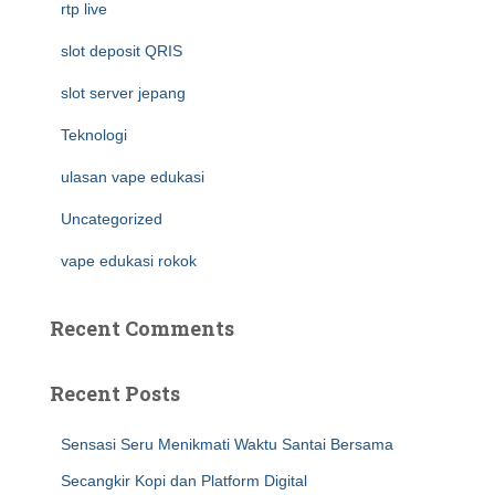
rtp live
slot deposit QRIS
slot server jepang
Teknologi
ulasan vape edukasi
Uncategorized
vape edukasi rokok
Recent Comments
Recent Posts
Sensasi Seru Menikmati Waktu Santai Bersama
Secangkir Kopi dan Platform Digital