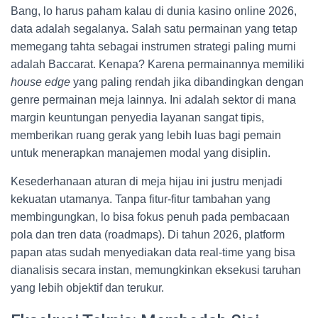
Bang, lo harus paham kalau di dunia kasino online 2026,
data adalah segalanya. Salah satu permainan yang tetap
memegang tahta sebagai instrumen strategi paling murni
adalah Baccarat. Kenapa? Karena permainannya memiliki
house edge
yang paling rendah jika dibandingkan dengan
genre permainan meja lainnya. Ini adalah sektor di mana
margin keuntungan penyedia layanan sangat tipis,
memberikan ruang gerak yang lebih luas bagi pemain
untuk menerapkan manajemen modal yang disiplin.
Kesederhanaan aturan di meja hijau ini justru menjadi
kekuatan utamanya. Tanpa fitur-fitur tambahan yang
membingungkan, lo bisa fokus penuh pada pembacaan
pola dan tren data (roadmaps). Di tahun 2026, platform
papan atas sudah menyediakan data real-time yang bisa
dianalisis secara instan, memungkinkan eksekusi taruhan
yang lebih objektif dan terukur.