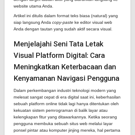
website utama Anda.
Artikel ini ditulis dalam format teks biasa (natural) yang
siap langsung Anda
copy-paste
ke editor visual web
Anda dengan tautan yang sudah aktif secara visual.
Menjelajahi Seni Tata Letak
Visual Platform Digital: Cara
Meningkatkan Keterbacaan dan
Kenyamanan Navigasi Pengguna
Dalam perkembangan industri teknologi modern yang
melesat sangat cepat di era digital saat ini, keberhasilan
sebuah platform online tidak lagi hanya ditentukan oleh
kekuatan sistem pemrograman di balik layar atau
kelengkapan fitur yang ditawarkannya. Ketika seorang
pengguna membuka sebuah situs web melalui layar
ponsel pintar atau komputer jinjing mereka, hal pertama