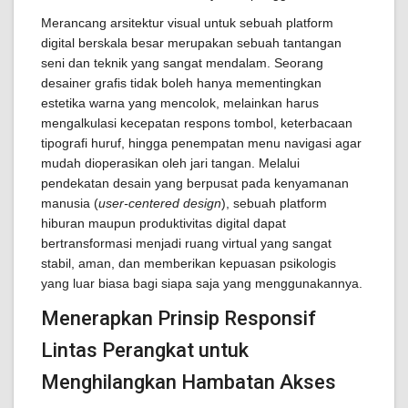
Merancang arsitektur visual untuk sebuah platform
digital berskala besar merupakan sebuah tantangan
seni dan teknik yang sangat mendalam. Seorang
desainer grafis tidak boleh hanya mementingkan
estetika warna yang mencolok, melainkan harus
mengalkulasi kecepatan respons tombol, keterbacaan
tipografi huruf, hingga penempatan menu navigasi agar
mudah dioperasikan oleh jari tangan. Melalui
pendekatan desain yang berpusat pada kenyamanan
manusia (
user-centered design
), sebuah platform
hiburan maupun produktivitas digital dapat
bertransformasi menjadi ruang virtual yang sangat
stabil, aman, dan memberikan kepuasan psikologis
yang luar biasa bagi siapa saja yang menggunakannya.
Menerapkan Prinsip Responsif
Lintas Perangkat untuk
Menghilangkan Hambatan Akses