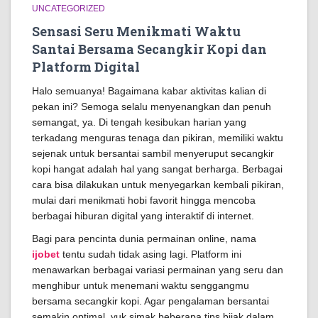
UNCATEGORIZED
Sensasi Seru Menikmati Waktu
Santai Bersama Secangkir Kopi dan
Platform Digital
Halo semuanya! Bagaimana kabar aktivitas kalian di
pekan ini? Semoga selalu menyenangkan dan penuh
semangat, ya. Di tengah kesibukan harian yang
terkadang menguras tenaga dan pikiran, memiliki waktu
sejenak untuk bersantai sambil menyeruput secangkir
kopi hangat adalah hal yang sangat berharga. Berbagai
cara bisa dilakukan untuk menyegarkan kembali pikiran,
mulai dari menikmati hobi favorit hingga mencoba
berbagai hiburan digital yang interaktif di internet.
Bagi para pencinta dunia permainan online, nama
ijobet
tentu sudah tidak asing lagi. Platform ini
menawarkan berbagai variasi permainan yang seru dan
menghibur untuk menemani waktu senggangmu
bersama secangkir kopi. Agar pengalaman bersantai
semakin optimal, yuk simak beberapa tips bijak dalam