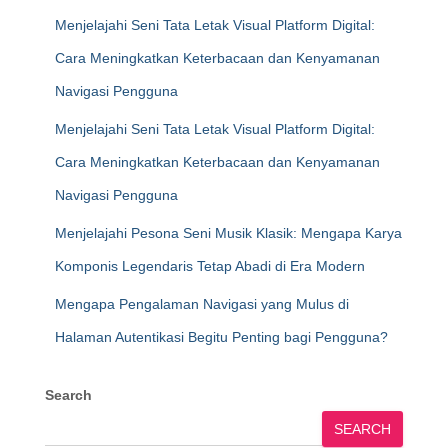
Menjelajahi Seni Tata Letak Visual Platform Digital:
Cara Meningkatkan Keterbacaan dan Kenyamanan
Navigasi Pengguna
Menjelajahi Seni Tata Letak Visual Platform Digital:
Cara Meningkatkan Keterbacaan dan Kenyamanan
Navigasi Pengguna
Menjelajahi Pesona Seni Musik Klasik: Mengapa Karya
Komponis Legendaris Tetap Abadi di Era Modern
Mengapa Pengalaman Navigasi yang Mulus di
Halaman Autentikasi Begitu Penting bagi Pengguna?
Search
SEARCH