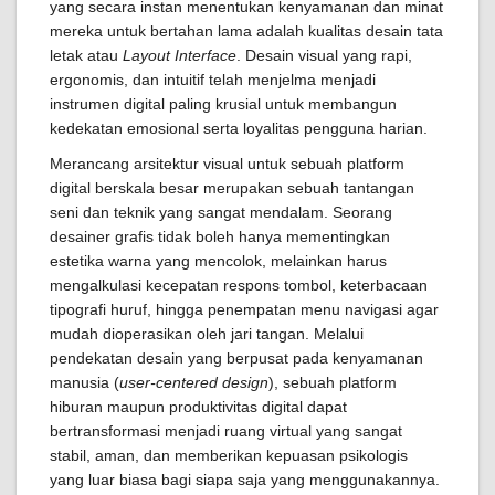
yang secara instan menentukan kenyamanan dan minat
mereka untuk bertahan lama adalah kualitas desain tata
letak atau
Layout Interface
. Desain visual yang rapi,
ergonomis, dan intuitif telah menjelma menjadi
instrumen digital paling krusial untuk membangun
kedekatan emosional serta loyalitas pengguna harian.
Merancang arsitektur visual untuk sebuah platform
digital berskala besar merupakan sebuah tantangan
seni dan teknik yang sangat mendalam. Seorang
desainer grafis tidak boleh hanya mementingkan
estetika warna yang mencolok, melainkan harus
mengalkulasi kecepatan respons tombol, keterbacaan
tipografi huruf, hingga penempatan menu navigasi agar
mudah dioperasikan oleh jari tangan. Melalui
pendekatan desain yang berpusat pada kenyamanan
manusia (
user-centered design
), sebuah platform
hiburan maupun produktivitas digital dapat
bertransformasi menjadi ruang virtual yang sangat
stabil, aman, dan memberikan kepuasan psikologis
yang luar biasa bagi siapa saja yang menggunakannya.