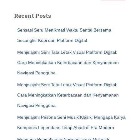
Recent Posts
Sensasi Seru Menikmati Waktu Santai Bersama
Secangkir Kopi dan Platform Digital
Menjelajahi Seni Tata Letak Visual Platform Digital:
Cara Meningkatkan Keterbacaan dan Kenyamanan
Navigasi Pengguna
Menjelajahi Seni Tata Letak Visual Platform Digital:
Cara Meningkatkan Keterbacaan dan Kenyamanan
Navigasi Pengguna
Menjelajahi Pesona Seni Musik Klasik: Mengapa Karya
Komponis Legendaris Tetap Abadi di Era Modern
Mengapa Pengalaman Navigasi yang Mulus di