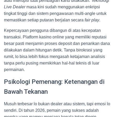
atau interupsi saat pembagian kartu dilakukan. Teknologi
Live Dealer
masa kini sudah menggunakan enkripsi
tingkat tinggi dan sistem pengawasan multi-angle untuk
memastikan setiap putaran berjalan secara
fair play
.
Kepercayaan pengguna dibangun di atas kecepatan
transaksi. Platform kasino online yang memiliki reputasi
besar pasti menjamin proses deposit dan penarikan dana
dilakukan dalam hitungan detik. Tanpa birokrasi yang
rumit, lo bisa lebih fokus mengasah ketajaman analisis
tanpa perlu pusing memikirkan hal-hal teknis di luar
permainan.
Psikologi Pemenang: Ketenangan di
Bawah Tekanan
Musuh terbesar lo bukan dealer atau sistem, tapi emosi lo
sendiri. Di tahun 2026, pemain yang sukses adalah
mereka yang mampu menjaga kepala tetap dingin