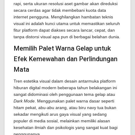
rapi, serta ukuran resolusi aset gambar akan direduksi
secara cerdas agar tidak membebani kuota data
internet pengguna. Menghilangkan hambatan teknis
visual ini adalah kunci utama untuk memastikan seluruh
fitur platform dapat diakses secara lancar, cepat, dan
tanpa distorsi visual apa pun di berbagai belahan dunia.
Memilih Palet Warna Gelap untuk
Efek Kemewahan dan Perlindungan
Mata
Tren estetika visual dalam desain antarmuka platform
hiburan digital modern beberapa tahun belakangan ini
sangat didominasi oleh penggunaan tema gelap atau
Dark Mode
. Menggunakan palet warna dasar seperti
hitam pekat, abu-abu arang, atau biru navy tua bukan
sekadar mengikuti arus gaya visual yang sedang
populer di media sosial, melainkan memiliki alasan
kesehatan ilmiah dan psikologis yang sangat kuat bagi
penggunanya.