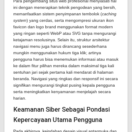
Para pengembang situs web profesional menyiasati hal
ini dengan menerapkan teknik pengodean yang bersih,
memanfaatkan sistem penyimpanan tembolok (
caching
system
) yang cerdas, serta mengompresi ukuran ikon
favicon dan logo brand menggunakan format modern
yang ringan seperti WebP atau SVG tanpa mengurangi
ketajaman resolusinya. Selain itu, struktur arsitektur
navigasi menu juga harus dirancang sesederhana
mungkin menggunakan hukum tiga klik; artinya
pengguna harus bisa menemukan informasi atau masuk
ke dalam fitur pilihan mereka dalam maksimal tiga kali
sentuhan jari sejak pertama kali mendarat di halaman
beranda. Navigasi yang ringkas dan responsif ini secara
signifikan mengurangi tingkat pusing kepala pengguna
serta meningkatkan kenyamanan menjelajah secara
harian.
Keamanan Siber Sebagai Pondasi
Kepercayaan Utama Pengguna
Pada akhirnya, keindahan desain visual antarmuka dan