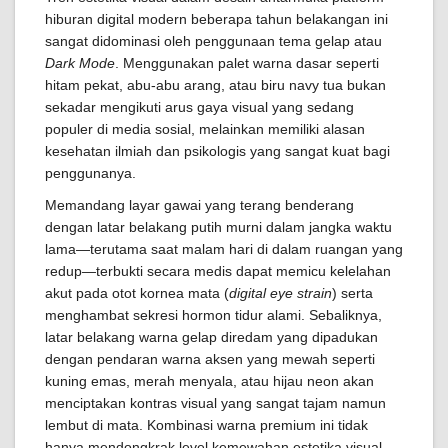
hiburan digital modern beberapa tahun belakangan ini
sangat didominasi oleh penggunaan tema gelap atau
Dark Mode
. Menggunakan palet warna dasar seperti
hitam pekat, abu-abu arang, atau biru navy tua bukan
sekadar mengikuti arus gaya visual yang sedang
populer di media sosial, melainkan memiliki alasan
kesehatan ilmiah dan psikologis yang sangat kuat bagi
penggunanya.
Memandang layar gawai yang terang benderang
dengan latar belakang putih murni dalam jangka waktu
lama—terutama saat malam hari di dalam ruangan yang
redup—terbukti secara medis dapat memicu kelelahan
akut pada otot kornea mata (
digital eye strain
) serta
menghambat sekresi hormon tidur alami. Sebaliknya,
latar belakang warna gelap diredam yang dipadukan
dengan pendaran warna aksen yang mewah seperti
kuning emas, merah menyala, atau hijau neon akan
menciptakan kontras visual yang sangat tajam namun
lembut di mata. Kombinasi warna premium ini tidak
hanya mendongkrak level kemewahan estetika visual