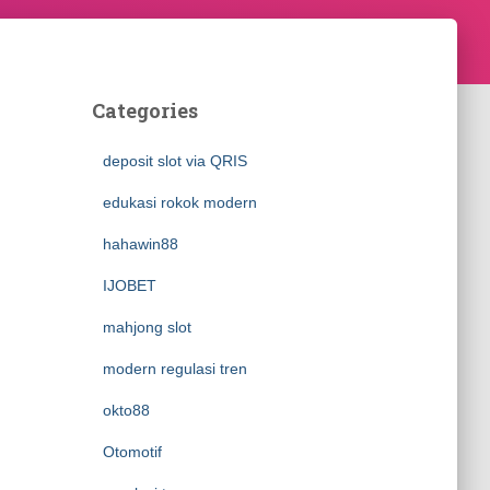
Categories
deposit slot via QRIS
edukasi rokok modern
hahawin88
IJOBET
mahjong slot
modern regulasi tren
okto88
Otomotif