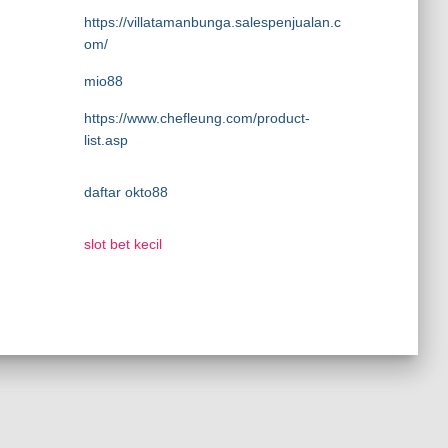
https://villatamanbunga.salespenjualan.c
om/
mio88
https://www.chefleung.com/product-
list.asp
daftar okto88
slot bet kecil