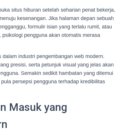
a situs hiburan setelah seharian penat bekerja,
n menuju kesenangan. Jika halaman depan sebuah
gganggu, formulir isian yang terlalu rumit, atau
, psikologi pengguna akan otomatis merasa
as dalam industri pengembangan web modern.
ang presisi, serta petunjuk visual yang jelas akan
ngguna. Semakin sedikit hambatan yang ditemui
 pula persepsi pengguna terhadap kredibilitas
an Masuk yang
rn