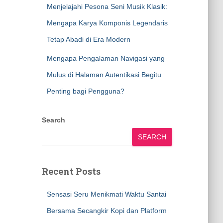
Menjelajahi Pesona Seni Musik Klasik:
Mengapa Karya Komponis Legendaris
Tetap Abadi di Era Modern
Mengapa Pengalaman Navigasi yang
Mulus di Halaman Autentikasi Begitu
Penting bagi Pengguna?
Search
SEARCH
Recent Posts
Sensasi Seru Menikmati Waktu Santai
Bersama Secangkir Kopi dan Platform