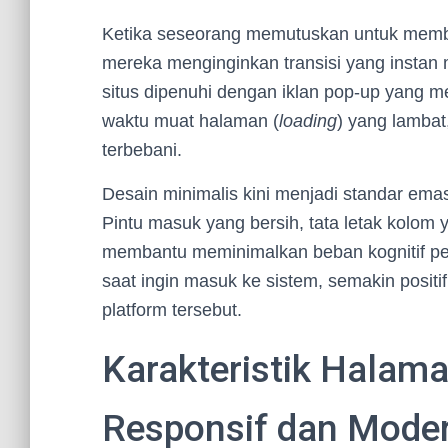
Ketika seseorang memutuskan untuk membuk
mereka menginginkan transisi yang insta
situs dipenuhi dengan iklan pop-up yang men
waktu muat halaman (
loading
) yang lambat
terbebani.
Desain minimalis kini menjadi standar em
Pintu masuk yang bersih, tata letak kolom y
membantu meminimalkan beban kognitif pe
saat ingin masuk ke sistem, semakin positif
platform tersebut.
Karakteristik Halam
Responsif dan Mode