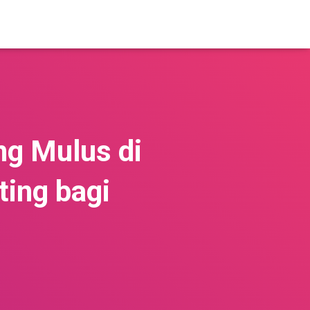
g Mulus di
ting bagi