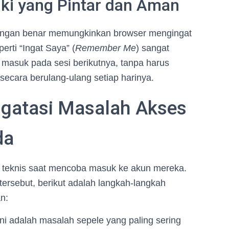
ki yang Pintar dan Aman
 dengan benar memungkinkan browser mengingat
erti “Ingat Saya” (
Remember Me
) sangat
asuk pada sesi berikutnya, tanpa harus
 secara berulang-ulang setiap harinya.
gatasi Masalah Akses
da
 teknis saat mencoba masuk ke akun mereka.
tersebut, berikut adalah langkah-langkah
n:
ni adalah masalah sepele yang paling sering