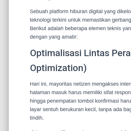
Sebuah platform hiburan digital yang dikel
teknologi terkini untuk memastikan gerbang
Berikut adalah beberapa elemen teknis y
dengan yang amatir:
Optimalisasi Lintas Per
Optimization)
Hari ini, mayoritas netizen mengakses inter
halaman masuk harus memiliki sifat respon
hingga penempatan tombol konfirmasi harus
layar sentuh berukuran kecil, tanpa ada ba
tindih.