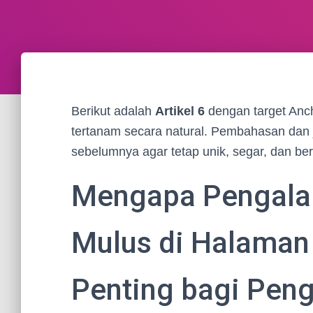
Berikut adalah
Artikel 6
dengan target Anc
tertanam secara natural. Pembahasan dan jud
sebelumnya agar tetap unik, segar, dan be
Mengapa Pengala
Mulus di Halaman 
Penting bagi Pen