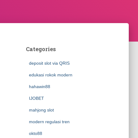
Categories
deposit slot via QRIS
edukasi rokok modern
hahawin88
IJOBET
mahjong slot
modern regulasi tren
okto88