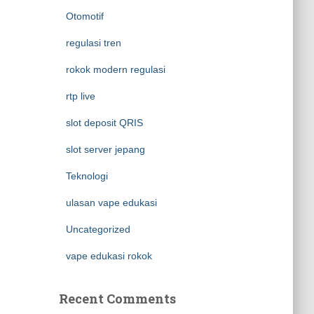
Otomotif
regulasi tren
rokok modern regulasi
rtp live
slot deposit QRIS
slot server jepang
Teknologi
ulasan vape edukasi
Uncategorized
vape edukasi rokok
Recent Comments