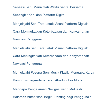
Sensasi Seru Menikmati Waktu Santai Bersama
Secangkir Kopi dan Platform Digital
Menjelajahi Seni Tata Letak Visual Platform Digital:
Cara Meningkatkan Keterbacaan dan Kenyamanan
Navigasi Pengguna
Menjelajahi Seni Tata Letak Visual Platform Digital:
Cara Meningkatkan Keterbacaan dan Kenyamanan
Navigasi Pengguna
Menjelajahi Pesona Seni Musik Klasik: Mengapa Karya
Komponis Legendaris Tetap Abadi di Era Modern
Mengapa Pengalaman Navigasi yang Mulus di
Halaman Autentikasi Begitu Penting bagi Pengguna?