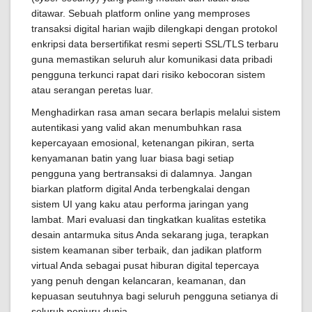
ditawar. Sebuah platform online yang memproses
transaksi digital harian wajib dilengkapi dengan protokol
enkripsi data bersertifikat resmi seperti SSL/TLS terbaru
guna memastikan seluruh alur komunikasi data pribadi
pengguna terkunci rapat dari risiko kebocoran sistem
atau serangan peretas luar.
Menghadirkan rasa aman secara berlapis melalui sistem
autentikasi yang valid akan menumbuhkan rasa
kepercayaan emosional, ketenangan pikiran, serta
kenyamanan batin yang luar biasa bagi setiap
pengguna yang bertransaksi di dalamnya. Jangan
biarkan platform digital Anda terbengkalai dengan
sistem UI yang kaku atau performa jaringan yang
lambat. Mari evaluasi dan tingkatkan kualitas estetika
desain antarmuka situs Anda sekarang juga, terapkan
sistem keamanan siber terbaik, dan jadikan platform
virtual Anda sebagai pusat hiburan digital tepercaya
yang penuh dengan kelancaran, keamanan, dan
kepuasan seutuhnya bagi seluruh pengguna setianya di
seluruh penjuru dunia.