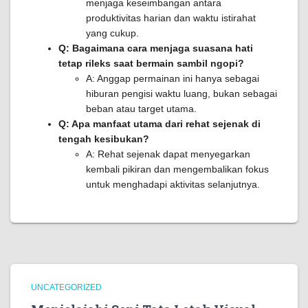
menjaga keseimbangan antara
produktivitas harian dan waktu istirahat
yang cukup.
Q: Bagaimana cara menjaga suasana hati
tetap rileks saat bermain sambil ngopi?
A: Anggap permainan ini hanya sebagai
hiburan pengisi waktu luang, bukan sebagai
beban atau target utama.
Q: Apa manfaat utama dari rehat sejenak di
tengah kesibukan?
A: Rehat sejenak dapat menyegarkan
kembali pikiran dan mengembalikan fokus
untuk menghadapi aktivitas selanjutnya.
UNCATEGORIZED