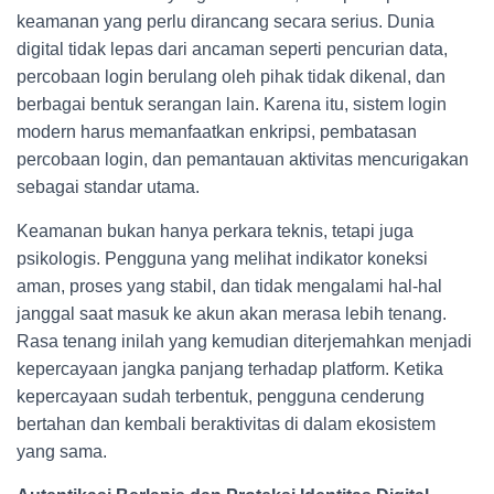
keamanan yang perlu dirancang secara serius. Dunia
digital tidak lepas dari ancaman seperti pencurian data,
percobaan login berulang oleh pihak tidak dikenal, dan
berbagai bentuk serangan lain. Karena itu, sistem login
modern harus memanfaatkan enkripsi, pembatasan
percobaan login, dan pemantauan aktivitas mencurigakan
sebagai standar utama.
Keamanan bukan hanya perkara teknis, tetapi juga
psikologis. Pengguna yang melihat indikator koneksi
aman, proses yang stabil, dan tidak mengalami hal-hal
janggal saat masuk ke akun akan merasa lebih tenang.
Rasa tenang inilah yang kemudian diterjemahkan menjadi
kepercayaan jangka panjang terhadap platform. Ketika
kepercayaan sudah terbentuk, pengguna cenderung
bertahan dan kembali beraktivitas di dalam ekosistem
yang sama.