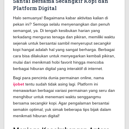
Santai Bersama Secangkir Kopi dan
Platform Digital
Halo semuanya! Bagaimana kabar aktivitas kalian di
pekan ini? Semoga selalu menyenangkan dan penuh
semangat, ya. Di tengah kesibukan harian yang
terkadang menguras tenaga dan pikiran, memiliki waktu
sejenak untuk bersantai sambil menyeruput secangkir
kopi hangat adalah hal yang sangat berharga. Berbagai
cara bisa dilakukan untuk menyegarkan kembali pikiran,
mulai dari menikmati hobi favorit hingga mencoba
berbagai hiburan digital yang interaktif di internet.
Bagi para pencinta dunia permainan online, nama
ijobet
tentu sudah tidak asing lagi. Platform ini
menawarkan berbagai variasi permainan yang seru dan
menghibur untuk menemani waktu senggangmu
bersama secangkir kopi. Agar pengalaman bersantai
semakin optimal, yuk simak beberapa tips bijak dalam
menikmati hiburan digital!