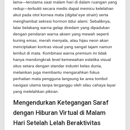
lama—terutama saat malam hari di dalam ruangan yang
redup—terbukti secara medis dapat memicu kelelahan
akut pada otot kornea mata (
digital eye strain
) serta
menghambat sekresi hormon tidur alami. Sebaliknya,
latar belakang warna gelap diredam yang dipadukan
dengan pendaran warna aksen yang mewah seperti
kuning emas, merah menyala, atau hijau neon akan
menciptakan kontras visual yang sangat tajam namun
lembut di mata. Kombinasi warna premium ini tidak
hanya mendongkrak level kemewahan estetika visual
situs setara dengan standar industri kelas dunia,
melainkan juga membantu mengarahkan fokus
perhatian mata pengguna langsung ke area tombol
navigasi utama tanpa terganggu oleh silau cahaya layar
yang melelahkan pikiran.
Mengendurkan Ketegangan Saraf
dengan Hiburan Virtual di Malam
Hari Setelah Lelah Beraktivitas