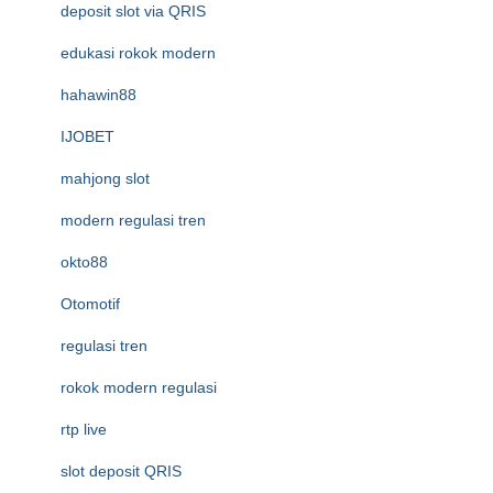
deposit slot via QRIS
edukasi rokok modern
hahawin88
IJOBET
mahjong slot
modern regulasi tren
okto88
Otomotif
regulasi tren
rokok modern regulasi
rtp live
slot deposit QRIS