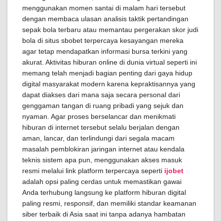
menggunakan momen santai di malam hari tersebut
dengan membaca ulasan analisis taktik pertandingan
sepak bola terbaru atau memantau pergerakan skor judi
bola di situs sbobet terpercaya kesayangan mereka
agar tetap mendapatkan informasi bursa terkini yang
akurat. Aktivitas hiburan online di dunia virtual seperti ini
memang telah menjadi bagian penting dari gaya hidup
digital masyarakat modern karena kepraktisannya yang
dapat diakses dari mana saja secara personal dari
genggaman tangan di ruang pribadi yang sejuk dan
nyaman. Agar proses berselancar dan menikmati
hiburan di internet tersebut selalu berjalan dengan
aman, lancar, dan terlindungi dari segala macam
masalah pemblokiran jaringan internet atau kendala
teknis sistem apa pun, menggunakan akses masuk
resmi melalui link platform terpercaya seperti
ijobet
adalah opsi paling cerdas untuk memastikan gawai
Anda terhubung langsung ke platform hiburan digital
paling resmi, responsif, dan memiliki standar keamanan
siber terbaik di Asia saat ini tanpa adanya hambatan