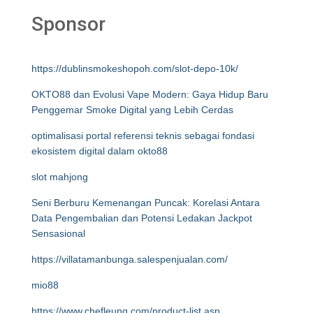
Sponsor
https://dublinsmokeshopoh.com/slot-depo-10k/
OKTO88 dan Evolusi Vape Modern: Gaya Hidup Baru
Penggemar Smoke Digital yang Lebih Cerdas
optimalisasi portal referensi teknis sebagai fondasi
ekosistem digital dalam okto88
slot mahjong
Seni Berburu Kemenangan Puncak: Korelasi Antara
Data Pengembalian dan Potensi Ledakan Jackpot
Sensasional
https://villatamanbunga.salespenjualan.com/
mio88
https://www.chefleung.com/product-list.asp