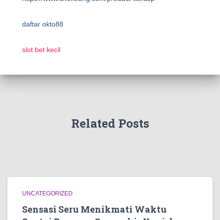
daftar okto88
slot bet kecil
Related Posts
UNCATEGORIZED
Sensasi Seru Menikmati Waktu