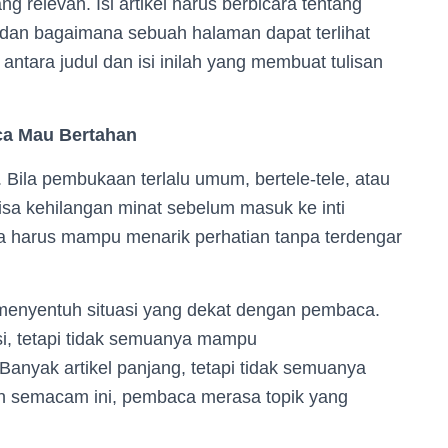
relevan. Isi artikel harus berbicara tentang
 dan bagaimana sebuah halaman dapat terlihat
antara judul dan isi inilah yang membuat tulisan
a Mau Bertahan
. Bila pembukaan terlalu umum, bertele-tele, atau
isa kehilangan minat sebelum masuk ke inti
a harus mampu menarik perhatian tanpa terdengar
enyentuh situasi yang dekat dengan pembaca.
si, tetapi tidak semuanya mampu
anyak artikel panjang, tetapi tidak semuanya
an semacam ini, pembaca merasa topik yang