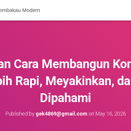
 Tembakau Modern
n Cara Membangun Kont
bih Rapi, Meyakinkan, d
Dipahami
Published by
gek4869@gmail.com
on
May 16, 2026