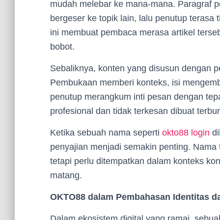
mudah melebar ke mana-mana. Paragraf p
bergeser ke topik lain, lalu penutup terasa
ini membuat pembaca merasa artikel tersebu
bobot.
Sebaliknya, konten yang disusun dengan p
Pembukaan memberi konteks, isi mengemb
penutup merangkum inti pesan dengan tepat
profesional dan tidak terkesan dibuat terbu
Ketika sebuah nama seperti
okto88 login
di
penyajian menjadi semakin penting. Nama 
tetapi perlu ditempatkan dalam konteks kont
matang.
OKTO88 dalam Pembahasan Identitas da
Dalam ekosistem digital yang ramai, sebuah