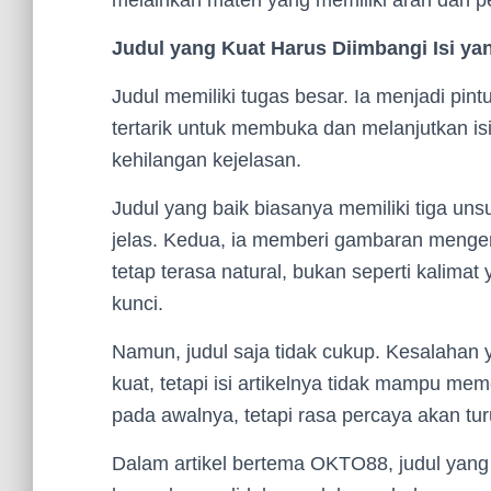
melainkan materi yang memiliki arah dan p
Judul yang Kuat Harus Diimbangi Isi ya
Judul memiliki tugas besar. Ia menjadi p
tertarik untuk membuka dan melanjutkan isi 
kehilangan kejelasan.
Judul yang baik biasanya memiliki tiga uns
jelas. Kedua, ia memberi gambaran menge
tetap terasa natural, bukan seperti kalima
kunci.
Namun, judul saja tidak cukup. Kesalahan 
kuat, tetapi isi artikelnya tidak mampu mem
pada awalnya, tetapi rasa percaya akan turun
Dalam artikel bertema OKTO88, judul yang m