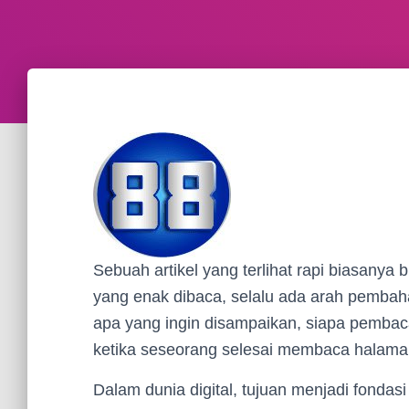
Sebuah artikel yang terlihat rapi biasanya b
yang enak dibaca, selalu ada arah pemba
apa yang ingin disampaikan, siapa pembac
ketika seseorang selesai membaca halaman
Dalam dunia digital, tujuan menjadi fondasi