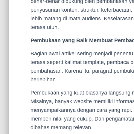
benar-benar didukung oleh pembahasan yang 
penyusunan konten, struktur, keterbacaan,
lebih matang di mata audiens. Keselarasan 
terasa utuh.
Pembukaan yang Baik Membuat Pembac
Bagian awal artikel sering menjadi penentu
terasa seperti kalimat template, pembaca b
pembahasan. Karena itu, paragraf pembuk
berlebihan.
Pembukaan yang kuat biasanya langsung m
Misalnya, banyak website memiliki informa
menyampaikannya dengan cara yang rapi. B
memberi nilai yang cukup. Dari pengamat
dibahas memang relevan.