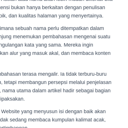
tensi bukan hanya berkaitan dengan penulisan
pik, dan kualitas halaman yang menyertainya.
aimana sebuah nama perlu ditempatkan dalam
ngunjung menemukan pembahasan mengenai suatu
engulangan kata yang sama. Mereka ingin
an alur yang masuk akal, dan membaca konten
bahasan terasa mengalir. Ia tidak terburu-buru
 tetapi membangun persepsi melalui penjelasan
, nama utama dalam artikel hadir sebagai bagian
dipaksakan.
i. Website yang menyusun isi dengan baik akan
idak sedang membaca kumpulan kalimat acak,