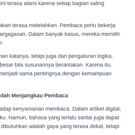
i terasa alami karena setiap bagian saling
 akan terasa melelahkan. Pembaca perlu bekerja
argagasan. Dalam banyak kasus, mereka memilih
r.
han katanya, tetapi juga dari pengaturan logika.
esar bila susunannya berantakan. Karena itu,
enjadi sama pentingnya dengan kemampuan
Mudah Menjangkau Pembaca
adap kenyamanan membaca. Dalam artikel digital,
aku. Namun, bahasa yang terlalu santai juga dapat
dibutuhkan adalah gaya yang terasa dekat, tetapi