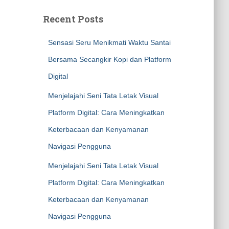
Recent Posts
Sensasi Seru Menikmati Waktu Santai
Bersama Secangkir Kopi dan Platform
Digital
Menjelajahi Seni Tata Letak Visual
Platform Digital: Cara Meningkatkan
Keterbacaan dan Kenyamanan
Navigasi Pengguna
Menjelajahi Seni Tata Letak Visual
Platform Digital: Cara Meningkatkan
Keterbacaan dan Kenyamanan
Navigasi Pengguna