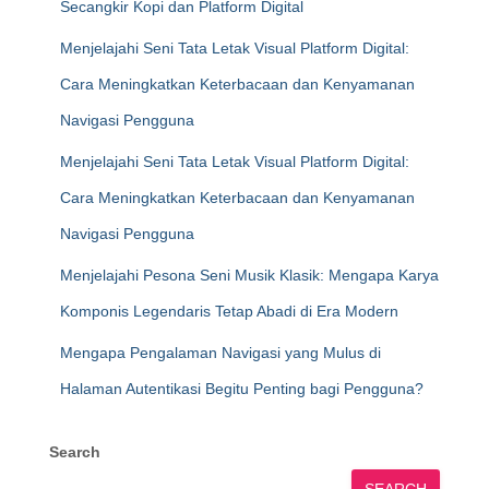
Secangkir Kopi dan Platform Digital
Menjelajahi Seni Tata Letak Visual Platform Digital:
Cara Meningkatkan Keterbacaan dan Kenyamanan
Navigasi Pengguna
Menjelajahi Seni Tata Letak Visual Platform Digital:
Cara Meningkatkan Keterbacaan dan Kenyamanan
Navigasi Pengguna
Menjelajahi Pesona Seni Musik Klasik: Mengapa Karya
Komponis Legendaris Tetap Abadi di Era Modern
Mengapa Pengalaman Navigasi yang Mulus di
Halaman Autentikasi Begitu Penting bagi Pengguna?
Search