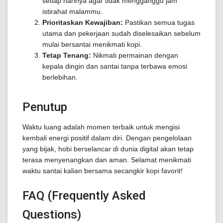
setiap harinya agar tidak mengganggu jam
istirahat malammu.
Prioritaskan Kewajiban:
Pastikan semua tugas
utama dan pekerjaan sudah diselesaikan sebelum
mulai bersantai menikmati kopi.
Tetap Tenang:
Nikmati permainan dengan
kepala dingin dan santai tanpa terbawa emosi
berlebihan.
Penutup
Waktu luang adalah momen terbaik untuk mengisi
kembali energi positif dalam diri. Dengan pengelolaan
yang bijak, hobi berselancar di dunia digital akan tetap
terasa menyenangkan dan aman. Selamat menikmati
waktu santai kalian bersama secangkir kopi favorit!
FAQ (Frequently Asked
Questions)