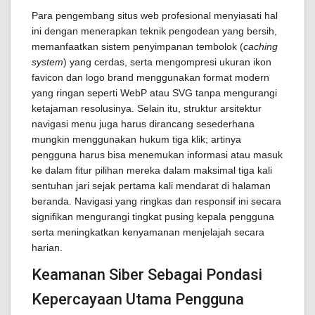
Para pengembang situs web profesional menyiasati hal
ini dengan menerapkan teknik pengodean yang bersih,
memanfaatkan sistem penyimpanan tembolok (
caching
system
) yang cerdas, serta mengompresi ukuran ikon
favicon dan logo brand menggunakan format modern
yang ringan seperti WebP atau SVG tanpa mengurangi
ketajaman resolusinya. Selain itu, struktur arsitektur
navigasi menu juga harus dirancang sesederhana
mungkin menggunakan hukum tiga klik; artinya
pengguna harus bisa menemukan informasi atau masuk
ke dalam fitur pilihan mereka dalam maksimal tiga kali
sentuhan jari sejak pertama kali mendarat di halaman
beranda. Navigasi yang ringkas dan responsif ini secara
signifikan mengurangi tingkat pusing kepala pengguna
serta meningkatkan kenyamanan menjelajah secara
harian.
Keamanan Siber Sebagai Pondasi
Kepercayaan Utama Pengguna