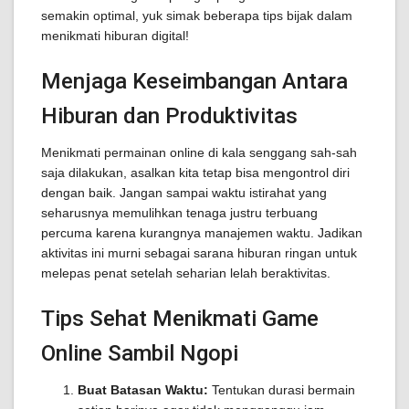
semakin optimal, yuk simak beberapa tips bijak dalam
menikmati hiburan digital!
Menjaga Keseimbangan Antara
Hiburan dan Produktivitas
Menikmati permainan online di kala senggang sah-sah
saja dilakukan, asalkan kita tetap bisa mengontrol diri
dengan baik. Jangan sampai waktu istirahat yang
seharusnya memulihkan tenaga justru terbuang
percuma karena kurangnya manajemen waktu. Jadikan
aktivitas ini murni sebagai sarana hiburan ringan untuk
melepas penat setelah seharian lelah beraktivitas.
Tips Sehat Menikmati Game
Online Sambil Ngopi
Buat Batasan Waktu:
Tentukan durasi bermain