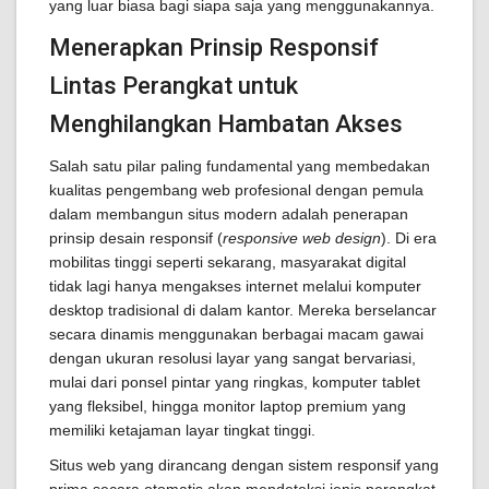
yang luar biasa bagi siapa saja yang menggunakannya.
Menerapkan Prinsip Responsif
Lintas Perangkat untuk
Menghilangkan Hambatan Akses
Salah satu pilar paling fundamental yang membedakan
kualitas pengembang web profesional dengan pemula
dalam membangun situs modern adalah penerapan
prinsip desain responsif (
responsive web design
). Di era
mobilitas tinggi seperti sekarang, masyarakat digital
tidak lagi hanya mengakses internet melalui komputer
desktop tradisional di dalam kantor. Mereka berselancar
secara dinamis menggunakan berbagai macam gawai
dengan ukuran resolusi layar yang sangat bervariasi,
mulai dari ponsel pintar yang ringkas, komputer tablet
yang fleksibel, hingga monitor laptop premium yang
memiliki ketajaman layar tingkat tinggi.
Situs web yang dirancang dengan sistem responsif yang