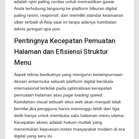
adalah opsi paling cerdas untuk memastikan gawai
Anda terhubung langsung ke platform hiburan digital
paling resmi, responsif, dan memiliki standar keamanan
siber terbaik di Asia saat ini tanpa adanya hambatan
teknis jaringan apa pun.
Pentingnya Kecepatan Pemuatan
Halaman dan Efisiensi Struktur
Menu
Aspek teknis berikutnya yang mengunci kesempurnaan
desain antarmuka sebuah platform digital berskala
internasional terletak pada optimalisasi kecepatan
pemuatan halaman atau
page loading speed
.
Keindahan visual sebuah situs web akan menjadi tidak
bernilai jika pengguna harus menunggu lebih dari tiga
detik hanya untuk membuka satu halaman menu utama.
Kecepatan akses adalah hukum mutlak yang
menentukan kepuasan instan masyarakat modern di era
digital yang seru ini.