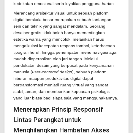
kedekatan emosional serta loyalitas pengguna harian.
Merancang arsitektur visual untuk sebuah platform
digital berskala besar merupakan sebuah tantangan
seni dan teknik yang sangat mendalam. Seorang
desainer grafis tidak boleh hanya mementingkan
estetika warna yang mencolok, melainkan harus
mengalkulasi kecepatan respons tombol, keterbacaan
tipografi huruf, hingga penempatan menu navigasi agar
mudah dioperasikan oleh jari tangan. Melalui
pendekatan desain yang berpusat pada kenyamanan
manusia (
user-centered design
), sebuah platform
hiburan maupun produktivitas digital dapat
bertransformasi menjadi ruang virtual yang sangat
stabil, aman, dan memberikan kepuasan psikologis
yang luar biasa bagi siapa saja yang menggunakannya.
Menerapkan Prinsip Responsif
Lintas Perangkat untuk
Menghilangkan Hambatan Akses