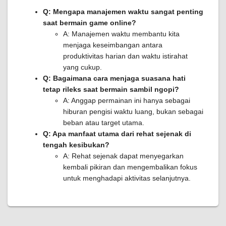
Q: Mengapa manajemen waktu sangat penting
saat bermain game online?
A: Manajemen waktu membantu kita
menjaga keseimbangan antara
produktivitas harian dan waktu istirahat
yang cukup.
Q: Bagaimana cara menjaga suasana hati
tetap rileks saat bermain sambil ngopi?
A: Anggap permainan ini hanya sebagai
hiburan pengisi waktu luang, bukan sebagai
beban atau target utama.
Q: Apa manfaat utama dari rehat sejenak di
tengah kesibukan?
A: Rehat sejenak dapat menyegarkan
kembali pikiran dan mengembalikan fokus
untuk menghadapi aktivitas selanjutnya.