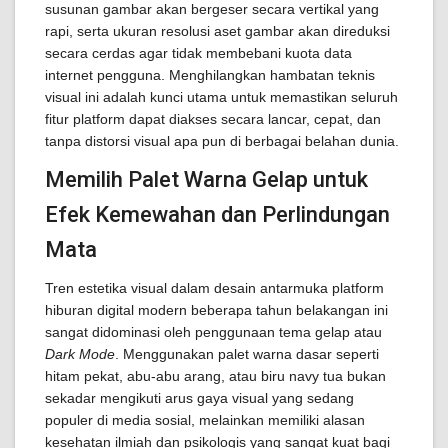
susunan gambar akan bergeser secara vertikal yang
rapi, serta ukuran resolusi aset gambar akan direduksi
secara cerdas agar tidak membebani kuota data
internet pengguna. Menghilangkan hambatan teknis
visual ini adalah kunci utama untuk memastikan seluruh
fitur platform dapat diakses secara lancar, cepat, dan
tanpa distorsi visual apa pun di berbagai belahan dunia.
Memilih Palet Warna Gelap untuk
Efek Kemewahan dan Perlindungan
Mata
Tren estetika visual dalam desain antarmuka platform
hiburan digital modern beberapa tahun belakangan ini
sangat didominasi oleh penggunaan tema gelap atau
Dark Mode
. Menggunakan palet warna dasar seperti
hitam pekat, abu-abu arang, atau biru navy tua bukan
sekadar mengikuti arus gaya visual yang sedang
populer di media sosial, melainkan memiliki alasan
kesehatan ilmiah dan psikologis yang sangat kuat bagi