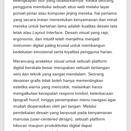
kelengkapan fitur yang ditawarkannya. Ketika seorang
pengguna membuka sebuah situs web melalui layar
ponsel pintar atau komputer jinjing mereka, hal pertama
yang secara instan menentukan kenyamanan dan minat
mereka untuk bertahan lama adalah kualitas desain tata
letak atau
Layout Interface
. Desain visual yang rapi,
ergonomis, dan intuitif telah menjelma menjadi
instrumen digital paling krusial untuk membangun
kedekatan emosional serta loyalitas pengguna harian.
Merancang arsitektur visual untuk sebuah platform
digital berskala besar merupakan sebuah tantangan
seni dan teknik yang sangat mendalam. Seorang
desainer grafis tidak boleh hanya mementingkan
estetika warna yang mencolok, melainkan harus
mengalkulasi kecepatan respons tombol, keterbacaan
tipografi huruf, hingga penempatan menu navigasi agar
mudah dioperasikan oleh jari tangan. Melalui
pendekatan desain yang berpusat pada kenyamanan
manusia (
user-centered design
), sebuah platform
hiburan maupun produktivitas digital dapat