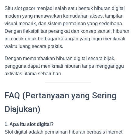
Situ slot gacor menjadi salah satu bentuk hiburan digital
modern yang menawarkan kemudahan akses, tampilan
visual menarik, dan sistem permainan yang sederhana.
Dengan fleksibilitas perangkat dan konsep santai, hiburan
ini cocok untuk berbagai kalangan yang ingin menikmati
waktu luang secara praktis.
Dengan memanfaatkan hiburan digital secara bijak,
pengguna dapat menikmati hiburan tanpa mengganggu
aktivitas utama sehari-hari.
FAQ (Pertanyaan yang Sering
Diajukan)
1. Apa itu slot digital?
Slot digital adalah permainan hiburan berbasis internet