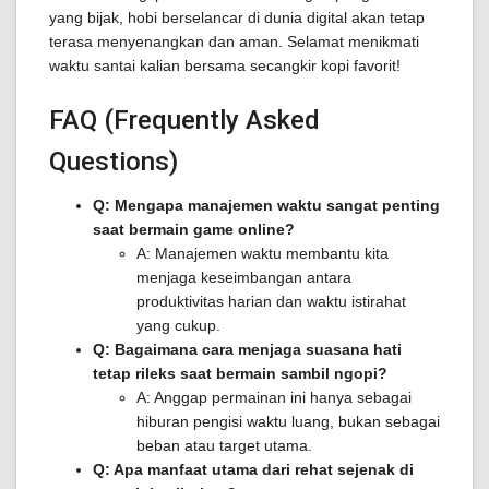
yang bijak, hobi berselancar di dunia digital akan tetap
terasa menyenangkan dan aman. Selamat menikmati
waktu santai kalian bersama secangkir kopi favorit!
FAQ (Frequently Asked
Questions)
Q: Mengapa manajemen waktu sangat penting
saat bermain game online?
A: Manajemen waktu membantu kita
menjaga keseimbangan antara
produktivitas harian dan waktu istirahat
yang cukup.
Q: Bagaimana cara menjaga suasana hati
tetap rileks saat bermain sambil ngopi?
A: Anggap permainan ini hanya sebagai
hiburan pengisi waktu luang, bukan sebagai
beban atau target utama.
Q: Apa manfaat utama dari rehat sejenak di