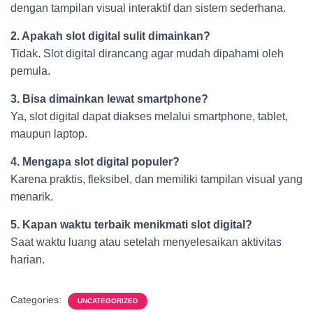
dengan tampilan visual interaktif dan sistem sederhana.
2. Apakah slot digital sulit dimainkan?
Tidak. Slot digital dirancang agar mudah dipahami oleh
pemula.
3. Bisa dimainkan lewat smartphone?
Ya, slot digital dapat diakses melalui smartphone, tablet,
maupun laptop.
4. Mengapa slot digital populer?
Karena praktis, fleksibel, dan memiliki tampilan visual yang
menarik.
5. Kapan waktu terbaik menikmati slot digital?
Saat waktu luang atau setelah menyelesaikan aktivitas
harian.
Categories:
UNCATEGORIZED