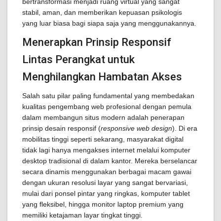
bertransformasi menjadi ruang virtual yang sangat
stabil, aman, dan memberikan kepuasan psikologis
yang luar biasa bagi siapa saja yang menggunakannya.
Menerapkan Prinsip Responsif
Lintas Perangkat untuk
Menghilangkan Hambatan Akses
Salah satu pilar paling fundamental yang membedakan
kualitas pengembang web profesional dengan pemula
dalam membangun situs modern adalah penerapan
prinsip desain responsif (
responsive web design
). Di era
mobilitas tinggi seperti sekarang, masyarakat digital
tidak lagi hanya mengakses internet melalui komputer
desktop tradisional di dalam kantor. Mereka berselancar
secara dinamis menggunakan berbagai macam gawai
dengan ukuran resolusi layar yang sangat bervariasi,
mulai dari ponsel pintar yang ringkas, komputer tablet
yang fleksibel, hingga monitor laptop premium yang
memiliki ketajaman layar tingkat tinggi.