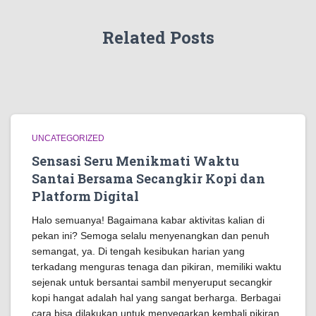
Related Posts
UNCATEGORIZED
Sensasi Seru Menikmati Waktu
Santai Bersama Secangkir Kopi dan
Platform Digital
Halo semuanya! Bagaimana kabar aktivitas kalian di
pekan ini? Semoga selalu menyenangkan dan penuh
semangat, ya. Di tengah kesibukan harian yang
terkadang menguras tenaga dan pikiran, memiliki waktu
sejenak untuk bersantai sambil menyeruput secangkir
kopi hangat adalah hal yang sangat berharga. Berbagai
cara bisa dilakukan untuk menyegarkan kembali pikiran,