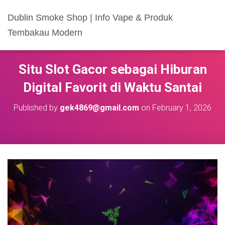
Dublin Smoke Shop | Info Vape & Produk
Tembakau Modern
Situ Slot Gacor sebagai Hiburan
Digital Favorit di Waktu Santai
Published by
gek4869@gmail.com
on
February 1, 2026