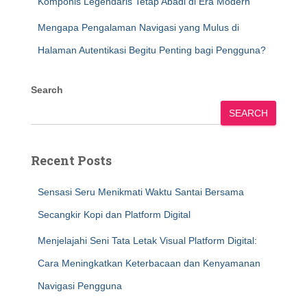
Komponis Legendaris Tetap Abadi di Era Modern
Mengapa Pengalaman Navigasi yang Mulus di
Halaman Autentikasi Begitu Penting bagi Pengguna?
Search
SEARCH
Recent Posts
Sensasi Seru Menikmati Waktu Santai Bersama
Secangkir Kopi dan Platform Digital
Menjelajahi Seni Tata Letak Visual Platform Digital:
Cara Meningkatkan Keterbacaan dan Kenyamanan
Navigasi Pengguna