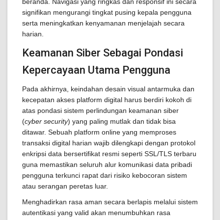
beranda. Navigasi yang ringkas dan responsif ini secara
signifikan mengurangi tingkat pusing kepala pengguna
serta meningkatkan kenyamanan menjelajah secara
harian.
Keamanan Siber Sebagai Pondasi
Kepercayaan Utama Pengguna
Pada akhirnya, keindahan desain visual antarmuka dan
kecepatan akses platform digital harus berdiri kokoh di
atas pondasi sistem perlindungan keamanan siber
(
cyber security
) yang paling mutlak dan tidak bisa
ditawar. Sebuah platform online yang memproses
transaksi digital harian wajib dilengkapi dengan protokol
enkripsi data bersertifikat resmi seperti SSL/TLS terbaru
guna memastikan seluruh alur komunikasi data pribadi
pengguna terkunci rapat dari risiko kebocoran sistem
atau serangan peretas luar.
Menghadirkan rasa aman secara berlapis melalui sistem
autentikasi yang valid akan menumbuhkan rasa