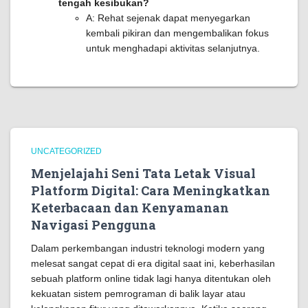
tengah kesibukan?
A: Rehat sejenak dapat menyegarkan
kembali pikiran dan mengembalikan fokus
untuk menghadapi aktivitas selanjutnya.
UNCATEGORIZED
Menjelajahi Seni Tata Letak Visual
Platform Digital: Cara Meningkatkan
Keterbacaan dan Kenyamanan
Navigasi Pengguna
Dalam perkembangan industri teknologi modern yang
melesat sangat cepat di era digital saat ini, keberhasilan
sebuah platform online tidak lagi hanya ditentukan oleh
kekuatan sistem pemrograman di balik layar atau