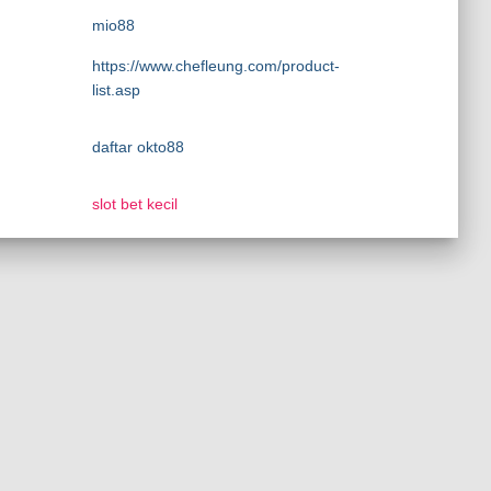
mio88
https://www.chefleung.com/product-
list.asp
daftar okto88
slot bet kecil