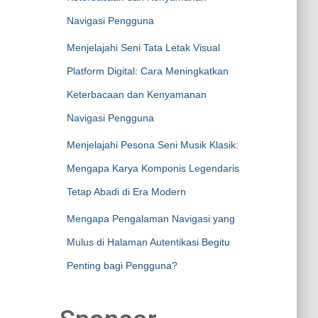
Navigasi Pengguna
Menjelajahi Seni Tata Letak Visual
Platform Digital: Cara Meningkatkan
Keterbacaan dan Kenyamanan
Navigasi Pengguna
Menjelajahi Pesona Seni Musik Klasik:
Mengapa Karya Komponis Legendaris
Tetap Abadi di Era Modern
Mengapa Pengalaman Navigasi yang
Mulus di Halaman Autentikasi Begitu
Penting bagi Pengguna?