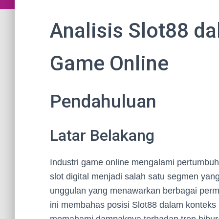
Analisis Slot88 da
Game Online
Pendahuluan
Latar Belakang
Industri game online mengalami pertumbuh
slot digital menjadi salah satu segmen yang
unggulan yang menawarkan berbagai permain
ini membahas posisi Slot88 dalam konteks in