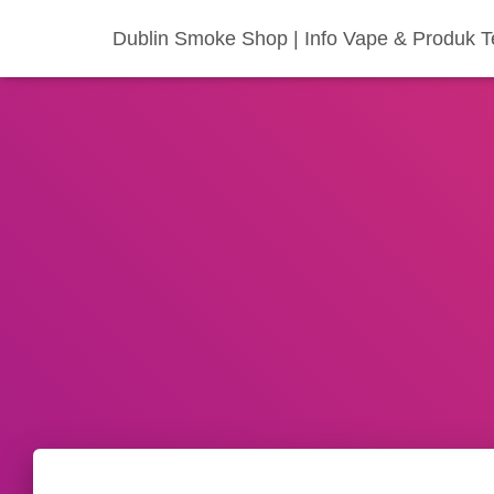
Dublin Smoke Shop | Info Vape & Produk