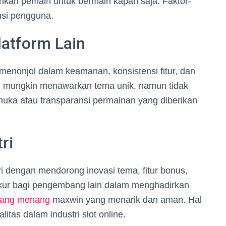
kan pemain untuk bermain kapan saja. Faktor-
nsi pengguna.
atform Lain
menonjol dalam keamanan, konsistensi fitur, dan
ain mungkin menawarkan tema unik, namun tidak
uka atau transparansi permainan yang diberikan
ri
i dengan mendorong inovasi tema, fitur bonus,
k ukur bagi pengembang lain dalam menghadirkan
pang menang
maxwin yang menarik dan aman. Hal
itas dalam industri slot online.