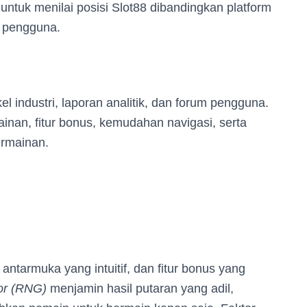
ntuk menilai posisi Slot88 dibandingkan platform
n pengguna.
el industri, laporan analitik, dan forum pengguna.
ainan, fitur bonus, kemudahan navigasi, serta
ermainan.
antarmuka yang intuitif, dan fitur bonus yang
or (RNG)
menjamin hasil putaran yang adil,