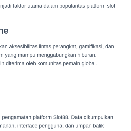
enjadi faktor utama dalam popularitas platform slot
ne
an aksesibilitas lintas perangkat, gamifikasi, dan
orm yang mampu menggabungkan hiburan,
h diterima oleh komunitas pemain global.
 dan pengamatan platform Slot88. Data dikumpulkan
manan, interface pengguna, dan umpan balik