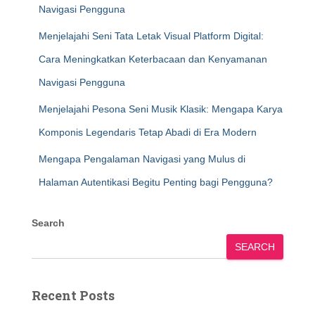
Navigasi Pengguna
Menjelajahi Seni Tata Letak Visual Platform Digital:
Cara Meningkatkan Keterbacaan dan Kenyamanan
Navigasi Pengguna
Menjelajahi Pesona Seni Musik Klasik: Mengapa Karya
Komponis Legendaris Tetap Abadi di Era Modern
Mengapa Pengalaman Navigasi yang Mulus di
Halaman Autentikasi Begitu Penting bagi Pengguna?
Search
SEARCH
Recent Posts