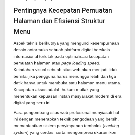
Pentingnya Kecepatan Pemuatan
Halaman dan Efisiensi Struktur
Menu
Aspek teknis berikutnya yang mengunci kesempurnaan
desain antarmuka sebuah platform digital berskala
internasional terletak pada optimalisasi kecepatan
pemuatan halaman atau
page loading speed
.
Keindahan visual sebuah situs web akan menjadi tidak
bernilai jika pengguna harus menunggu lebih dari tiga
detik hanya untuk membuka satu halaman menu utama.
Kecepatan akses adalah hukum mutlak yang
menentukan kepuasan instan masyarakat modern di era
digital yang seru ini.
Para pengembang situs web profesional menyiasati hal
ini dengan menerapkan teknik pengodean yang bersih,
memanfaatkan sistem penyimpanan tembolok (
caching
system
) yang cerdas, serta mengompresi ukuran ikon