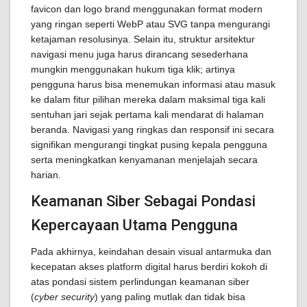
favicon dan logo brand menggunakan format modern
yang ringan seperti WebP atau SVG tanpa mengurangi
ketajaman resolusinya. Selain itu, struktur arsitektur
navigasi menu juga harus dirancang sesederhana
mungkin menggunakan hukum tiga klik; artinya
pengguna harus bisa menemukan informasi atau masuk
ke dalam fitur pilihan mereka dalam maksimal tiga kali
sentuhan jari sejak pertama kali mendarat di halaman
beranda. Navigasi yang ringkas dan responsif ini secara
signifikan mengurangi tingkat pusing kepala pengguna
serta meningkatkan kenyamanan menjelajah secara
harian.
Keamanan Siber Sebagai Pondasi
Kepercayaan Utama Pengguna
Pada akhirnya, keindahan desain visual antarmuka dan
kecepatan akses platform digital harus berdiri kokoh di
atas pondasi sistem perlindungan keamanan siber
(
cyber security
) yang paling mutlak dan tidak bisa