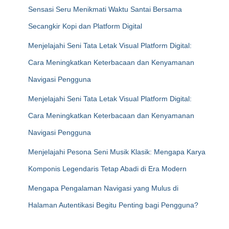
Sensasi Seru Menikmati Waktu Santai Bersama
Secangkir Kopi dan Platform Digital
Menjelajahi Seni Tata Letak Visual Platform Digital:
Cara Meningkatkan Keterbacaan dan Kenyamanan
Navigasi Pengguna
Menjelajahi Seni Tata Letak Visual Platform Digital:
Cara Meningkatkan Keterbacaan dan Kenyamanan
Navigasi Pengguna
Menjelajahi Pesona Seni Musik Klasik: Mengapa Karya
Komponis Legendaris Tetap Abadi di Era Modern
Mengapa Pengalaman Navigasi yang Mulus di
Halaman Autentikasi Begitu Penting bagi Pengguna?