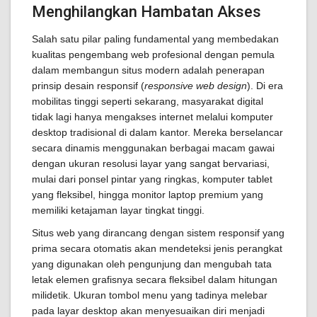
Menghilangkan Hambatan Akses
Salah satu pilar paling fundamental yang membedakan
kualitas pengembang web profesional dengan pemula
dalam membangun situs modern adalah penerapan
prinsip desain responsif (
responsive web design
). Di era
mobilitas tinggi seperti sekarang, masyarakat digital
tidak lagi hanya mengakses internet melalui komputer
desktop tradisional di dalam kantor. Mereka berselancar
secara dinamis menggunakan berbagai macam gawai
dengan ukuran resolusi layar yang sangat bervariasi,
mulai dari ponsel pintar yang ringkas, komputer tablet
yang fleksibel, hingga monitor laptop premium yang
memiliki ketajaman layar tingkat tinggi.
Situs web yang dirancang dengan sistem responsif yang
prima secara otomatis akan mendeteksi jenis perangkat
yang digunakan oleh pengunjung dan mengubah tata
letak elemen grafisnya secara fleksibel dalam hitungan
milidetik. Ukuran tombol menu yang tadinya melebar
pada layar desktop akan menyesuaikan diri menjadi