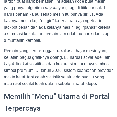
jargon buat narik perhatian. Ini adalah kode buat mesin
yang punya algoritma
payout
yang lagi di titik puncak. Lu
harus paham kalau setiap mesin itu punya siklus. Ada
kalanya mesin lagi “dingin” karena baru aja ngeluarin
jackpot besar, dan ada kalanya mesin lagi “panas” karena
akumulasi kekalahan pemain lain udah numpuk dan siap
dimuntahin kembali.
Pemain yang cerdas nggak bakal asal hajar mesin yang
keliatan bagus grafiknya doang. Lu harus liat variabel lain
kayak tingkat volatilitas dan frekuensi munculnya simbol-
simbol premium. Di tahun 2026, sistem keamanan provider
makin ketat, tapi celah statistik selalu ada buat lu yang
mau riset sedikit lebih dalam sebelum naruh depo.
Memilih “Menu” Utama di Portal
Terpercaya