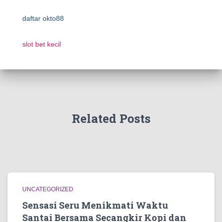
daftar okto88
slot bet kecil
Related Posts
UNCATEGORIZED
Sensasi Seru Menikmati Waktu
Santai Bersama Secangkir Kopi dan