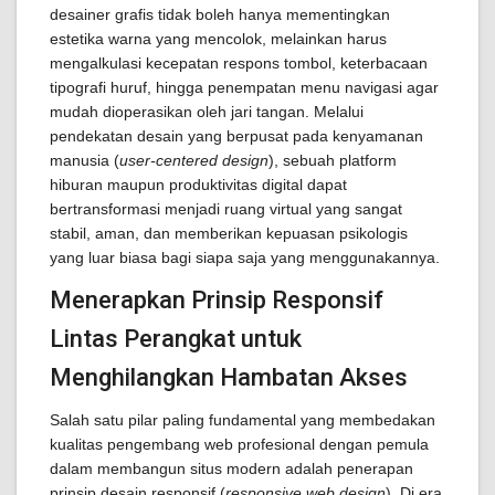
desainer grafis tidak boleh hanya mementingkan
estetika warna yang mencolok, melainkan harus
mengalkulasi kecepatan respons tombol, keterbacaan
tipografi huruf, hingga penempatan menu navigasi agar
mudah dioperasikan oleh jari tangan. Melalui
pendekatan desain yang berpusat pada kenyamanan
manusia (
user-centered design
), sebuah platform
hiburan maupun produktivitas digital dapat
bertransformasi menjadi ruang virtual yang sangat
stabil, aman, dan memberikan kepuasan psikologis
yang luar biasa bagi siapa saja yang menggunakannya.
Menerapkan Prinsip Responsif
Lintas Perangkat untuk
Menghilangkan Hambatan Akses
Salah satu pilar paling fundamental yang membedakan
kualitas pengembang web profesional dengan pemula
dalam membangun situs modern adalah penerapan
prinsip desain responsif (
responsive web design
). Di era