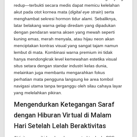
redup—terbukti secara medis dapat memicu kelelahan
akut pada otot kornea mata (
digital eye strain
) serta
menghambat sekresi hormon tidur alami. Sebaliknya,
latar belakang warna gelap diredam yang dipadukan
dengan pendaran warna aksen yang mewah seperti
kuning emas, merah menyala, atau hijau neon akan
menciptakan kontras visual yang sangat tajam namun
lembut di mata. Kombinasi warna premium ini tidak
hanya mendongkrak level kemewahan estetika visual
situs setara dengan standar industri kelas dunia,
melainkan juga membantu mengarahkan fokus
perhatian mata pengguna langsung ke area tombol
navigasi utama tanpa terganggu oleh silau cahaya layar
yang melelahkan pikiran.
Mengendurkan Ketegangan Saraf
dengan Hiburan Virtual di Malam
Hari Setelah Lelah Beraktivitas