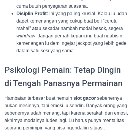
cuma butuh penyegaran suasana.
Disiplin Profit:
Ini yang paling krusial. Kalau lu udah
dapet kemenangan yang cukup buat beli “cerutu
mahal” atau sekadar nambah modal besok, segera
withdraw
. Jangan pernah kepancing buat ngabisin
kemenangan lu demi ngejar jackpot yang lebih gede
dalam satu sesi yang sama.
Psikologi Pemain: Tetap Dingin
di Tengah Panasnya Permainan
Hambatan terbesar buat nemuin
slot gacor
sebenernya
bukan mesinnya, tapi emosi lu sendiri. Banyak orang yang
sebenernya udah menang, tapi karena serakah dan emosi,
akhirnya modalnya ludes lagi. Lu harus punya mentalitas
seorang pemimpin yang bisa ngendaliin situasi.