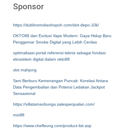
Sponsor
https://dublinsmokeshopoh.com/slot-depo-10k/
OKTO88 dan Evolusi Vape Modern: Gaya Hidup Baru
Penggemar Smoke Digital yang Lebih Cerdas
optimalisasi portal referensi teknis sebagai fondasi
ekosistem digital dalam okto88
slot mahjong
Seni Berburu Kemenangan Puncak: Korelasi Antara
Data Pengembalian dan Potensi Ledakan Jackpot
Sensasional
https://villatamanbunga.salespenjualan.com/
mio88
https://www.chefleung.com/product-list.asp