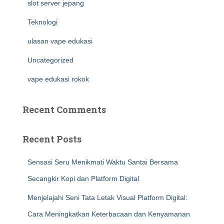
slot server jepang
Teknologi
ulasan vape edukasi
Uncategorized
vape edukasi rokok
Recent Comments
Recent Posts
Sensasi Seru Menikmati Waktu Santai Bersama
Secangkir Kopi dan Platform Digital
Menjelajahi Seni Tata Letak Visual Platform Digital:
Cara Meningkatkan Keterbacaan dan Kenyamanan