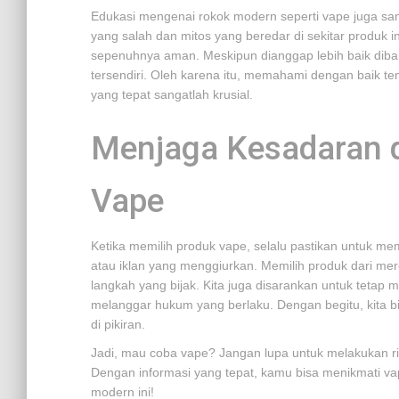
Edukasi mengenai rokok modern seperti vape juga san
yang salah dan mitos yang beredar di sekitar produk
sepenuhnya aman. Meskipun dianggap lebih baik diband
tersendiri. Oleh karena itu, memahami dengan baik te
yang tepat sangatlah krusial.
Menjaga Kesadaran 
Vape
Ketika memilih produk vape, selalu pastikan untuk mem
atau iklan yang menggiurkan. Memilih produk dari me
langkah yang bijak. Kita juga disarankan untuk tetap
melanggar hukum yang berlaku. Dengan begitu, kita
di pikiran.
Jadi, mau coba vape? Jangan lupa untuk melakukan ri
Dengan informasi yang tepat, kamu bisa menikmati vap
modern ini!