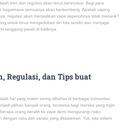
alah tren dan regulasi akan terus berevolusi. Bagi para
ihat bagaimana semuanya akan berkembang. Apakah vaping
knya, regulasi akan menjadikan vape sepenuhnya tidak menarik?
ng untuk terus mengedukasi diri kita sendiri dan menjaga
i tanggung jawab di baliknya.
 Regulasi, dan Tips buat
dalah hal yang makin sering dibahas di berbagai komunitas.
enjadi pilihan banyak orang, terutama bagi mereka yang ingin
erapa orang beralih ke vape demi mengurangi risiko
 dengan rasa dan variasi yang ditawarkan. Yuk, kita selami