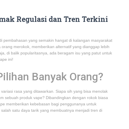
mak Regulasi dan Tren Terkini
jadi pembahasan yang semakin hangat di kalangan masyarakat
a orang merokok, memberikan alternatif yang dianggap lebih
ja, di balik popularitasnya, ada beragam isu yang patut untuk
ape ini!
ilihan Banyak Orang?
 variasi rasa yang ditawarkan. Siapa sih yang bisa menolak
dalam sebuah produk vape? Dibandingkan dengan rokok biasa
vape memberikan kebebasan bagi penggunanya untuk
 salah satu daya tarik yang membuatnya menjadi tren di