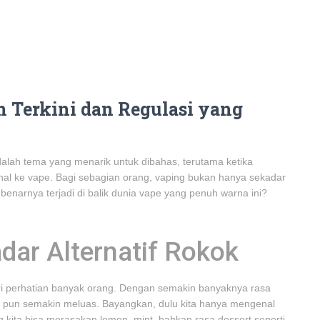
 Terkini dan Regulasi yang
dalah tema yang menarik untuk dibahas, terutama ketika
onal ke vape. Bagi sebagian orang, vaping bukan hanya sekadar
ebenarnya terjadi di balik dunia vape yang penuh warna ini?
adar Alternatif Rokok
uri perhatian banyak orang. Dengan semakin banyaknya rasa
g pun semakin meluas. Bayangkan, dulu kita hanya mengenal
kita bisa merasakan lemon, mint, bahkan rasa dessert seperti