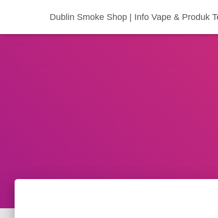
Dublin Smoke Shop | Info Vape & Produk