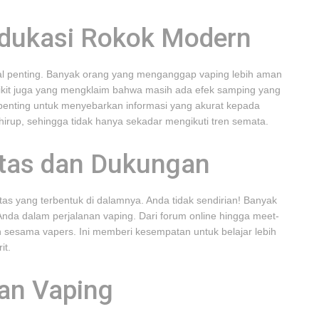
Edukasi Rokok Modern
hal penting. Banyak orang yang menganggap vaping lebih aman
ikit juga yang mengklaim bahwa masih ada efek samping yang
 penting untuk menyebarkan informasi yang akurat kepada
irup, sehingga tidak hanya sekadar mengikuti tren semata.
as dan Dukungan
tas yang terbentuk di dalamnya. Anda tidak sendirian! Banyak
da dalam perjalanan vaping. Dari forum online hingga meet-
n sesama vapers. Ini memberi kesempatan untuk belajar lebih
it.
an Vaping