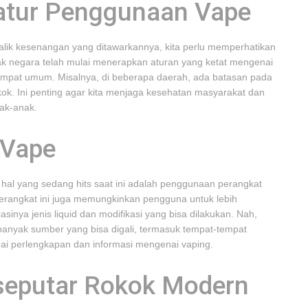
atur Penggunaan Vape
balik kesenangan yang ditawarkannya, kita perlu memperhatikan
ak negara telah mulai menerapkan aturan yang ketat mengenai
tempat umum. Misalnya, di beberapa daerah, ada batasan pada
k. Ini penting agar kita menjaga kesehatan masyarakat dan
nak-anak.
 Vape
 hal yang sedang hits saat ini adalah penggunaan perangkat
 perangkat ini juga memungkinkan pengguna untuk lebih
sinya jenis liquid dan modifikasi yang bisa dilakukan. Nah,
 banyak sumber yang bisa digali, termasuk tempat-tempat
i perlengkapan dan informasi mengenai vaping.
seputar Rokok Modern