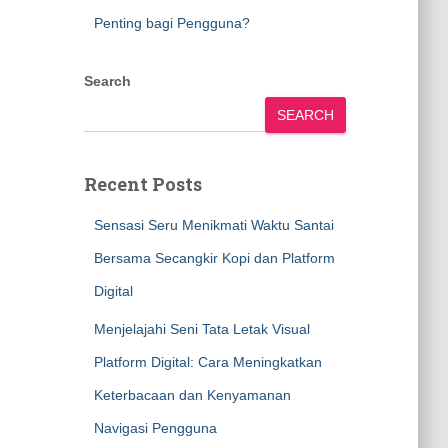
Penting bagi Pengguna?
Search
SEARCH
Recent Posts
Sensasi Seru Menikmati Waktu Santai
Bersama Secangkir Kopi dan Platform
Digital
Menjelajahi Seni Tata Letak Visual
Platform Digital: Cara Meningkatkan
Keterbacaan dan Kenyamanan
Navigasi Pengguna