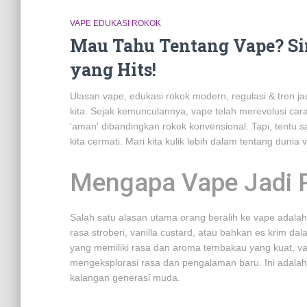
VAPE EDUKASI ROKOK
Mau Tahu Tentang Vape? Si
yang Hits!
Ulasan vape, edukasi rokok modern, regulasi & tren 
kita. Sejak kemunculannya, vape telah merevolusi car
'aman' dibandingkan rokok konvensional. Tapi, tentu sa
kita cermati. Mari kita kulik lebih dalam tentang dunia v
Mengapa Vape Jadi P
Salah satu alasan utama orang beralih ke vape adalah
rasa stroberi, vanilla custard, atau bahkan es krim 
yang memiliki rasa dan aroma tembakau yang kuat, 
mengeksplorasi rasa dan pengalaman baru. Ini adalah
kalangan generasi muda.