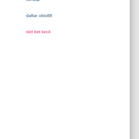
daftar okto88
slot bet kecil