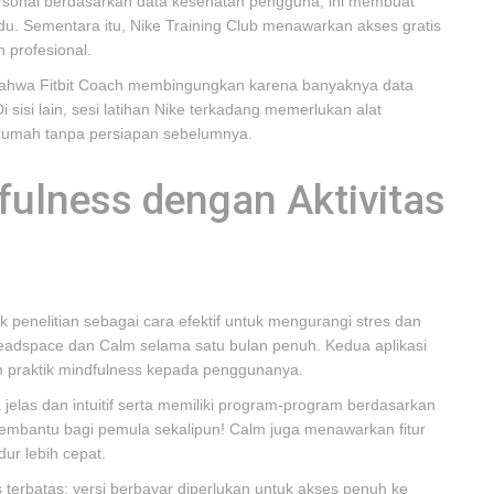
sonal berdasarkan data kesehatan pengguna; ini membuat
du. Sementara itu, Nike Training Club menawarkan akses gratis
h profesional.
hwa Fitbit Coach membingungkan karena banyaknya data
i sisi lain, sesi latihan Nike terkadang memerlukan alat
 rumah tanpa persiapan sebelumnya.
ulness dengan Aktivitas
k penelitian sebagai cara efektif untuk mengurangi stres dan
Headspace dan Calm selama satu bulan penuh. Kedua aplikasi
 praktik mindfulness kepada penggunanya.
elas dan intuitif serta memiliki program-program berdasarkan
embantu bagi pemula sekalipun! Calm juga menawarkan fitur
dur lebih cepat.
terbatas; versi berbayar diperlukan untuk akses penuh ke