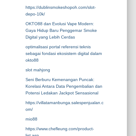
https://dublinsmokeshopoh.com/slot-
depo-10k/
OKTO88 dan Evolusi Vape Modern:
Gaya Hidup Baru Penggemar Smoke
Digital yang Lebih Cerdas
optimalisasi portal referensi teknis
sebagai fondasi ekosistem digital dalam
okto88
slot mahjong
Seni Berburu Kemenangan Puncak:
Korelasi Antara Data Pengembalian dan
Potensi Ledakan Jackpot Sensasional
https://villatamanbunga.salespenjualan.c
om/
mio88
https://www.chefleung.com/product-
list.asp