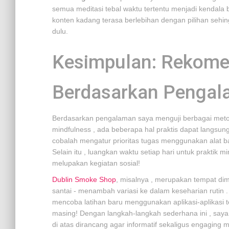
semua meditasi tebal waktu tertentu menjadi kendala 
konten kadang terasa berlebihan dengan pilihan seh
dulu.
Kesimpulan: Rekomen
Berdasarkan Penga
Berdasarkan pengalaman saya menguji berbagai meto
mindfulness , ada beberapa hal praktis dapat langsung
cobalah mengatur prioritas tugas menggunakan alat b
Selain itu , luangkan waktu setiap hari untuk praktik m
melupakan kegiatan sosial!
Dublin Smoke Shop
, misalnya , merupakan tempat dim
santai - menambah variasi ke dalam keseharian rutin 
mencoba latihan baru menggunakan aplikasi-aplikasi 
masing! Dengan langkah-langkah sederhana ini , saya 
di atas dirancang agar informatif sekaligus engagin