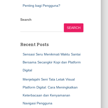
Penting bagi Pengguna?
Search
SEARCH
Recent Posts
Sensasi Seru Menikmati Waktu Santai
Bersama Secangkir Kopi dan Platform
Digital
Menjelajahi Seni Tata Letak Visual
Platform Digital: Cara Meningkatkan
Keterbacaan dan Kenyamanan
Navigasi Pengguna