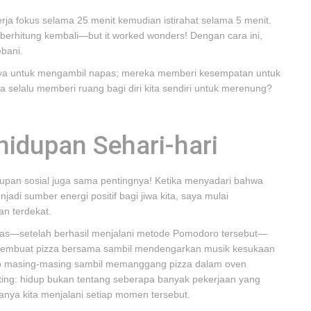
a fokus selama 25 menit kemudian istirahat selama 5 menit.
berhitung kembali—but it worked wonders! Dengan cara ini,
ebani.
anya untuk mengambil napas; mereka memberi kesempatan untuk
ita selalu memberi ruang bagi diri kita sendiri untuk merenung?
idupan Sehari-hari
dupan sosial juga sama pentingnya! Ketika menyadari bahwa
i sumber energi positif bagi jiwa kita, saya mulai
n terdekat.
ras—setelah berhasil menjalani metode Pomodoro tersebut—
embuat pizza bersama sambil mendengarkan musik kesukaan
idup masing-masing sambil memanggang pizza dalam oven
ing: hidup bukan tentang seberapa banyak pekerjaan yang
anya kita menjalani setiap momen tersebut.