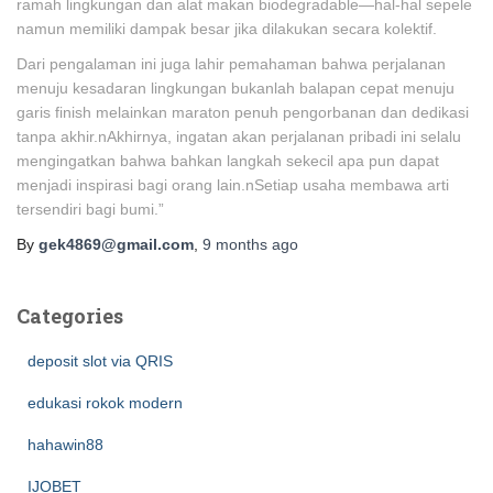
ramah lingkungan dan alat makan biodegradable—hal-hal sepele
namun memiliki dampak besar jika dilakukan secara kolektif.
Dari pengalaman ini juga lahir pemahaman bahwa perjalanan
menuju kesadaran lingkungan bukanlah balapan cepat menuju
garis finish melainkan maraton penuh pengorbanan dan dedikasi
tanpa akhir.nAkhirnya, ingatan akan perjalanan pribadi ini selalu
mengingatkan bahwa bahkan langkah sekecil apa pun dapat
menjadi inspirasi bagi orang lain.nSetiap usaha membawa arti
tersendiri bagi bumi.”
By
gek4869@gmail.com
,
9 months
ago
Categories
deposit slot via QRIS
edukasi rokok modern
hahawin88
IJOBET