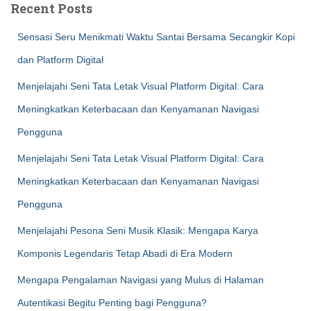
Recent Posts
Sensasi Seru Menikmati Waktu Santai Bersama Secangkir Kopi
dan Platform Digital
Menjelajahi Seni Tata Letak Visual Platform Digital: Cara
Meningkatkan Keterbacaan dan Kenyamanan Navigasi
Pengguna
Menjelajahi Seni Tata Letak Visual Platform Digital: Cara
Meningkatkan Keterbacaan dan Kenyamanan Navigasi
Pengguna
Menjelajahi Pesona Seni Musik Klasik: Mengapa Karya
Komponis Legendaris Tetap Abadi di Era Modern
Mengapa Pengalaman Navigasi yang Mulus di Halaman
Autentikasi Begitu Penting bagi Pengguna?