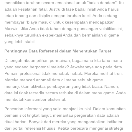
menaikkan taruhan secara emosional untuk "balas dendam". Itu
adalah kesalahan fatal. Justru di fase badai inilah Anda harus
tetap tenang dan disiplin dengan taruhan kecil. Anda sedang
membayar "biaya masuk" untuk kesempatan mendapatkan
Maxwin. Jika Anda tidak tahan dengan guncangan volatilitas ini,
sebaiknya turunkan ekspektasi Anda dan bermainlah di game
yang lebih stabil.
Pentingnya Data Referensi dalam Menentukan Target
Di tengah ribuan pilihan permainan, bagaimana kita tahu mana
yang sedang berpotensi meledak? Jawabannya ada pada data.
Pemain profesional tidak menebak-nebak. Mereka melihat tren.
Mereka mencari anomali data di mana sebuah game
menunjukkan aktivitas pembayaran yang tidak biasa. Namun,
data ini tidak tersedia secara terbuka di dalam menu game. Anda
membutuhkan sumber eksternal.
Pencarian informasi yang valid menjadi krusial. Dalam komunitas
pemain slot tingkat lanjut, memantau pergerakan data adalah
ritual harian. Banyak dari mereka yang mengandalkan indikator
dari portal referensi khusus. Ketika berbicara mengenai strategi