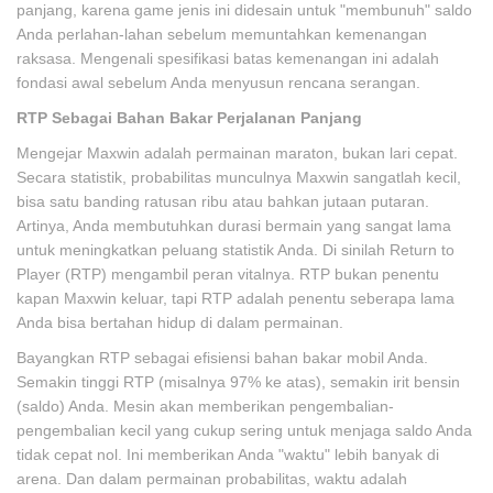
panjang, karena game jenis ini didesain untuk "membunuh" saldo
Anda perlahan-lahan sebelum memuntahkan kemenangan
raksasa. Mengenali spesifikasi batas kemenangan ini adalah
fondasi awal sebelum Anda menyusun rencana serangan.
RTP Sebagai Bahan Bakar Perjalanan Panjang
Mengejar Maxwin adalah permainan maraton, bukan lari cepat.
Secara statistik, probabilitas munculnya Maxwin sangatlah kecil,
bisa satu banding ratusan ribu atau bahkan jutaan putaran.
Artinya, Anda membutuhkan durasi bermain yang sangat lama
untuk meningkatkan peluang statistik Anda. Di sinilah Return to
Player (RTP) mengambil peran vitalnya. RTP bukan penentu
kapan Maxwin keluar, tapi RTP adalah penentu seberapa lama
Anda bisa bertahan hidup di dalam permainan.
Bayangkan RTP sebagai efisiensi bahan bakar mobil Anda.
Semakin tinggi RTP (misalnya 97% ke atas), semakin irit bensin
(saldo) Anda. Mesin akan memberikan pengembalian-
pengembalian kecil yang cukup sering untuk menjaga saldo Anda
tidak cepat nol. Ini memberikan Anda "waktu" lebih banyak di
arena. Dan dalam permainan probabilitas, waktu adalah