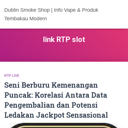
Dublin Smoke Shop | Info Vape & Produk
Tembakau Modern
link RTP slot
RTP LIVE
Seni Berburu Kemenangan
Puncak: Korelasi Antara Data
Pengembalian dan Potensi
Ledakan Jackpot Sensasional