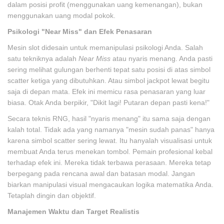
dalam posisi profit (menggunakan uang kemenangan), bukan
menggunakan uang modal pokok.
Psikologi "Near Miss" dan Efek Penasaran
Mesin slot didesain untuk memanipulasi psikologi Anda. Salah
satu tekniknya adalah
Near Miss
atau nyaris menang. Anda pasti
sering melihat gulungan berhenti tepat satu posisi di atas simbol
scatter ketiga yang dibutuhkan. Atau simbol jackpot lewat begitu
saja di depan mata. Efek ini memicu rasa penasaran yang luar
biasa. Otak Anda berpikir, "Dikit lagi! Putaran depan pasti kena!"
Secara teknis RNG, hasil "nyaris menang" itu sama saja dengan
kalah total. Tidak ada yang namanya "mesin sudah panas" hanya
karena simbol scatter sering lewat. Itu hanyalah visualisasi untuk
membuat Anda terus menekan tombol. Pemain profesional kebal
terhadap efek ini. Mereka tidak terbawa perasaan. Mereka tetap
berpegang pada rencana awal dan batasan modal. Jangan
biarkan manipulasi visual mengacaukan logika matematika Anda.
Tetaplah dingin dan objektif.
Manajemen Waktu dan Target Realistis