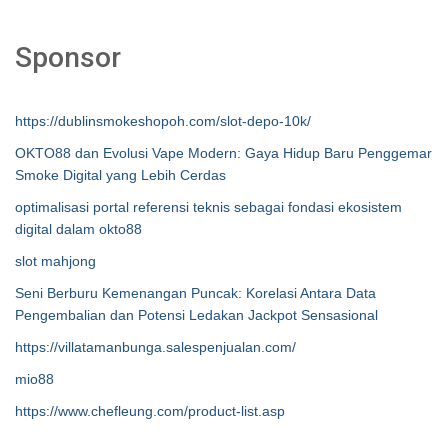
Sponsor
https://dublinsmokeshopoh.com/slot-depo-10k/
OKTO88 dan Evolusi Vape Modern: Gaya Hidup Baru Penggemar
Smoke Digital yang Lebih Cerdas
optimalisasi portal referensi teknis sebagai fondasi ekosistem
digital dalam okto88
slot mahjong
Seni Berburu Kemenangan Puncak: Korelasi Antara Data
Pengembalian dan Potensi Ledakan Jackpot Sensasional
https://villatamanbunga.salespenjualan.com/
mio88
https://www.chefleung.com/product-list.asp