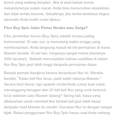
bonus yang sedang berjalan. Jika di awal babak bonus
mekanismenya sudah macet, Anda bisa menurunkan ekspektasi
dan tidak terlalu kecewa. Sebaliknya, jika tanda-tandanya bagus,
adrenalin Anda boleh mulai dipacu.
Fitur Buy Spin Jalan Pintas Neraka atau Surga?
Fitur pembelian bonus (Buy Spin) adalah inovasi paling
kontroversial. Di satu sisi, ia memotong waktu tunggu yang
membosankan. Anda langsung masuk ke inti permainan di mana
Maxwin berada. Di sisi lain, harganya sangat mahal (biasanya
100x taruhan). Statistik menunjukkan bahwa volatilitas di dalam
fitur Buy Spin jauh lebih tinggi daripada permainan dasar.
Banyak pemain bangkrut karena kecanduan fitur ini. Mereka
berpikir, "Kalau beli fitur terus, pasti salah satunya Maxwin."
Secara teori benar, tapi apakah modal Anda cukup kuat untuk
menanggung kerugian dari 10 kali beli fitur yang zonk berturut-
turut sebelum satu Maxwin datang? Sering kali, biaya yang
dikeluarkan untuk membeli fitur berkali-kali jauh lebih besar
daripada hasil Maxwin itu sendiri. Gunakan fitur ini dengan sangat
bijak. Batasi penggunaan fitur Buy Spin hanya saat Anda sedang