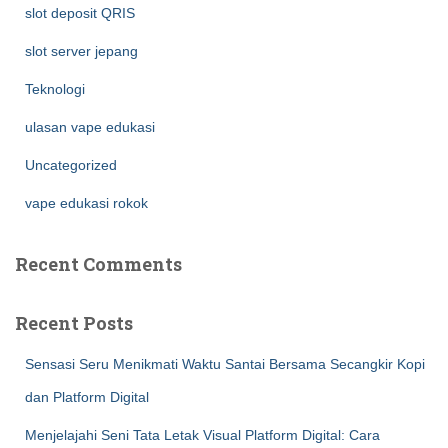
slot deposit QRIS
slot server jepang
Teknologi
ulasan vape edukasi
Uncategorized
vape edukasi rokok
Recent Comments
Recent Posts
Sensasi Seru Menikmati Waktu Santai Bersama Secangkir Kopi
dan Platform Digital
Menjelajahi Seni Tata Letak Visual Platform Digital: Cara