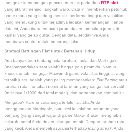
mengejar kemenangan puncak, merujuk pada data
RTP slot
yang akurat menjadi langkah wajib. Data ini memberikan petunjuk
game mana yang sedang memiliki performa tinggi dan volatilitas
yang mendukung untuk terjadinya ledakan kemenangan. Tanpa
data ini, Anda ibarat mencari jarum dalam tumpukan jerami di
kamar yang gelap gulita. Dengan data, setidaknya Anda
membawa senter untuk menerangi jalan.
Strategi Bettingan Flat untuk Bertahan Hidup
Ada banyak teori tentang pola taruhan, mulai dari Martingale
(melipatgandakan saat kalah) hingga pola piramida. Namun,
khusus untuk mengejar Maxwin di game volatilitas tinggi, strategi
terbaik justru adalah yang paling membosankan:
Flat Betting
atau
taruhan rata. Tentukan nominal taruhan yang sangat konservatif
(misalnya 1/1000 dari total modal), dan pertahankan nominal itu.
Mengapa? Karena variansnya terlalu liar. Jika Anda
menggunakan Martingale, satu sesi kekalahan beruntun yang
panjang (yang sangat wajar di game Maxwin) akan menghabisi
seluruh modal Anda dalam hitungan menit. Dengan taruhan rata
yang kecil, Anda membeli asuransi terhadap
losing streak
. Anda