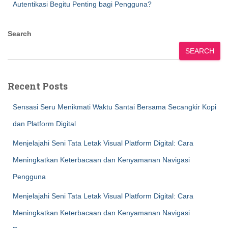
Autentikasi Begitu Penting bagi Pengguna?
Search
SEARCH
Recent Posts
Sensasi Seru Menikmati Waktu Santai Bersama Secangkir Kopi
dan Platform Digital
Menjelajahi Seni Tata Letak Visual Platform Digital: Cara
Meningkatkan Keterbacaan dan Kenyamanan Navigasi
Pengguna
Menjelajahi Seni Tata Letak Visual Platform Digital: Cara
Meningkatkan Keterbacaan dan Kenyamanan Navigasi