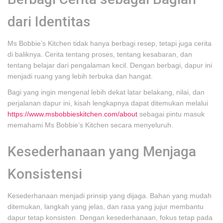
dari Identitas
Ms Bobbie’s Kitchen tidak hanya berbagi resep, tetapi juga cerita
di baliknya. Cerita tentang proses, tentang kesabaran, dan
tentang belajar dari pengalaman kecil. Dengan berbagi, dapur ini
menjadi ruang yang lebih terbuka dan hangat.
Bagi yang ingin mengenal lebih dekat latar belakang, nilai, dan
perjalanan dapur ini, kisah lengkapnya dapat ditemukan melalui
https://www.msbobbieskitchen.com/about
sebagai pintu masuk
memahami Ms Bobbie’s Kitchen secara menyeluruh.
Kesederhanaan yang Menjaga
Konsistensi
Kesederhanaan menjadi prinsip yang dijaga. Bahan yang mudah
ditemukan, langkah yang jelas, dan rasa yang jujur membantu
dapur tetap konsisten. Dengan kesederhanaan, fokus tetap pada