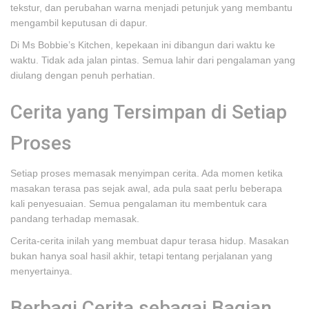
tekstur, dan perubahan warna menjadi petunjuk yang membantu
mengambil keputusan di dapur.
Di Ms Bobbie’s Kitchen, kepekaan ini dibangun dari waktu ke
waktu. Tidak ada jalan pintas. Semua lahir dari pengalaman yang
diulang dengan penuh perhatian.
Cerita yang Tersimpan di Setiap
Proses
Setiap proses memasak menyimpan cerita. Ada momen ketika
masakan terasa pas sejak awal, ada pula saat perlu beberapa
kali penyesuaian. Semua pengalaman itu membentuk cara
pandang terhadap memasak.
Cerita-cerita inilah yang membuat dapur terasa hidup. Masakan
bukan hanya soal hasil akhir, tetapi tentang perjalanan yang
menyertainya.
Berbagi Cerita sebagai Bagian