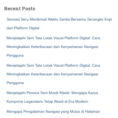
Recent Posts
Sensasi Seru Menikmati Waktu Santai Bersama Secangkir Kopi
dan Platform Digital
Menjelajahi Seni Tata Letak Visual Platform Digital: Cara
Meningkatkan Keterbacaan dan Kenyamanan Navigasi
Pengguna
Menjelajahi Seni Tata Letak Visual Platform Digital: Cara
Meningkatkan Keterbacaan dan Kenyamanan Navigasi
Pengguna
Menjelajahi Pesona Seni Musik Klasik: Mengapa Karya
Komponis Legendaris Tetap Abadi di Era Modern
Mengapa Pengalaman Navigasi yang Mulus di Halaman