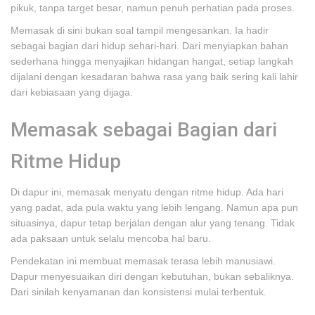
pikuk, tanpa target besar, namun penuh perhatian pada proses.
Memasak di sini bukan soal tampil mengesankan. Ia hadir
sebagai bagian dari hidup sehari-hari. Dari menyiapkan bahan
sederhana hingga menyajikan hidangan hangat, setiap langkah
dijalani dengan kesadaran bahwa rasa yang baik sering kali lahir
dari kebiasaan yang dijaga.
Memasak sebagai Bagian dari
Ritme Hidup
Di dapur ini, memasak menyatu dengan ritme hidup. Ada hari
yang padat, ada pula waktu yang lebih lengang. Namun apa pun
situasinya, dapur tetap berjalan dengan alur yang tenang. Tidak
ada paksaan untuk selalu mencoba hal baru.
Pendekatan ini membuat memasak terasa lebih manusiawi.
Dapur menyesuaikan diri dengan kebutuhan, bukan sebaliknya.
Dari sinilah kenyamanan dan konsistensi mulai terbentuk.