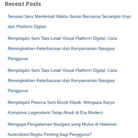
Recent Posts
Sensasi Seru Menikmati Waktu Santai Bersama Secangkir Kopi
dan Platform Digital
Menjelajahi Seni Tata Letak Visual Platform Digital: Cara
Meningkatkan Keterbacaan dan Kenyamanan Navigasi
Pengguna
Menjelajahi Seni Tata Letak Visual Platform Digital: Cara
Meningkatkan Keterbacaan dan Kenyamanan Navigasi
Pengguna
Menjelajahi Pesona Seni Musik Klasik: Mengapa Karya
Komponis Legendaris Tetap Abadi di Era Modern
Mengapa Pengalaman Navigasi yang Mulus di Halaman
Autentikasi Begitu Penting bagi Pengguna?