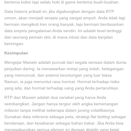
bertema koboi tapi selalu hoki di game bertema buah-buahan.
Data historis pribadi ini, jika digabungkan dengan data RTP
umum, akan menjadi senjata yang sangat ampuh. Anda tidak lagi
bermain mengikuti tren orang banyak, tapi bermain berdasarkan
data empiris pengalaman Anda sendiri. Ini adalah level tertinggi
dari seorang pemain slot, di mana intuisi dan data berjalan
beriringan.
Kesimpulan
Mengejar Maxwin adalah puncak dari segala sensasi dalam dunia
perjudian daring. Ia menawarkan mimpi yang indah, ketegangan
yang memuncak, dan potensi keuntungan yang luar biasa.
Namun, ia juga menuntut rasa hormat. Hormat terhadap risiko
yang ada, dan hormat terhadap uang yang Anda pertaruhkan.
RTP dan Maxwin adalah dua variabel yang harus Anda
seimbangkan. Jangan hanya tergiur oleh angka kemenangan
miliaran tanpa melihat seberapa dalam jurang volatilitasnya.
Gunakan data referensi sebagai peta, strategi
flat betting
sebagai
kendaraan, dan kesabaran sebagai bahan bakar. Jika Anda bisa
menggabungkan semua elemen ini dengan disiplin yang ketat,