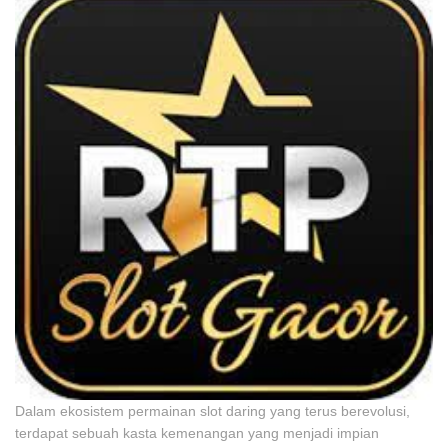
Dalam ekosistem permainan slot daring yang terus berevolusi,
terdapat sebuah kasta kemenangan yang menjadi impian