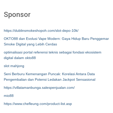
Sponsor
https://dublinsmokeshopoh.com/slot-depo-10k/
OKTO88 dan Evolusi Vape Modern: Gaya Hidup Baru Penggemar
Smoke Digital yang Lebih Cerdas
optimalisasi portal referensi teknis sebagai fondasi ekosistem
digital dalam okto88
slot mahjong
Seni Berburu Kemenangan Puncak: Korelasi Antara Data
Pengembalian dan Potensi Ledakan Jackpot Sensasional
https://villatamanbunga.salespenjualan.com/
mio88
https://www.chefleung.com/product-list.asp