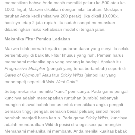
memastikan bahwa Anda masih memiliki peluru ke-500 atau ke-
1000. Ingat, Maxwin dikalikan dengan nilai taruhan. Meskipun
taruhan Anda kecil (misalnya 200 perak), jika dikali 10.000x,
hasilnya tetap 2 juta rupiah. Itu sudah sangat memuaskan
dibandingkan risiko kehabisan modal di tengah jalan.
Mekanika Fitur Pemicu Ledakan
Maxwin tidak pernah terjadi di putaran dasar yang sunyi. Ia selalu
bersembunyi di balik fitur-fitur khusus yang riuh. Pemain harus
memahami mekanika apa yang sedang ia hadapi. Apakah itu
Progressive Multiplier
(pengali yang terus bertambah) seperti di
Gates of Olympus
? Atau fitur
Sticky Wilds
(simbol liar yang
menempel) seperti di
Wild West Gold
?
Setiap mekanika memiliki "kunci" pemicunya. Pada game pengali,
kuncinya adalah mendapatkan runtuhan (tumble) sebanyak
mungkin di awal babak bonus untuk menaikkan angka pengali.
Semakin tinggi pengali, semakin besar peluang simbol receh
berubah menjadi harta karun. Pada game
Sticky Wilds
, kuncinya
adalah mendaratkan Wild di posisi strategis secepat mungkin.
Memahami mekanika ini membantu Anda menilai kualitas babak