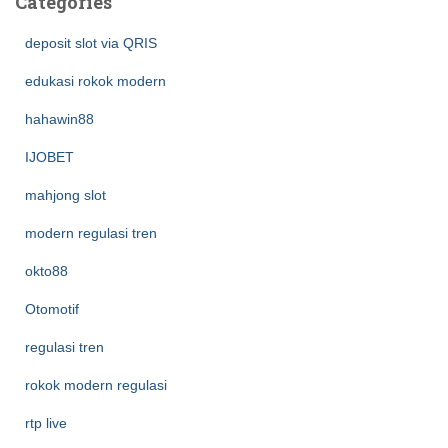
Categories
deposit slot via QRIS
edukasi rokok modern
hahawin88
IJOBET
mahjong slot
modern regulasi tren
okto88
Otomotif
regulasi tren
rokok modern regulasi
rtp live