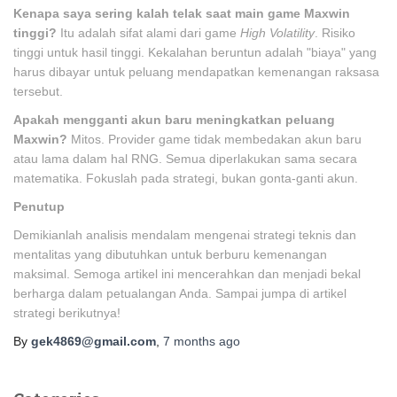
Kenapa saya sering kalah telak saat main game Maxwin
tinggi?
Itu adalah sifat alami dari game
High Volatility
. Risiko
tinggi untuk hasil tinggi. Kekalahan beruntun adalah "biaya" yang
harus dibayar untuk peluang mendapatkan kemenangan raksasa
tersebut.
Apakah mengganti akun baru meningkatkan peluang
Maxwin?
Mitos. Provider game tidak membedakan akun baru
atau lama dalam hal RNG. Semua diperlakukan sama secara
matematika. Fokuslah pada strategi, bukan gonta-ganti akun.
Penutup
Demikianlah analisis mendalam mengenai strategi teknis dan
mentalitas yang dibutuhkan untuk berburu kemenangan
maksimal. Semoga artikel ini mencerahkan dan menjadi bekal
berharga dalam petualangan Anda. Sampai jumpa di artikel
strategi berikutnya!
By
gek4869@gmail.com
,
7 months
ago