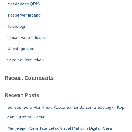
slot deposit QRIS
slot server jepang
Teknologi
ulasan vape edukasi
Uncategorized
vape edukasi rokok
Recent Comments
Recent Posts
Sensasi Seru Menikmati Waktu Santai Bersama Secangkir Kopi
dan Platform Digital
Menjelajahi Seni Tata Letak Visual Platform Digital: Cara