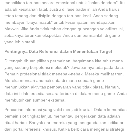
menaikkan taruhan secara emosional untuk "balas dendam". Itu
adalah kesalahan fatal. Justru di fase badai inilah Anda harus
tetap tenang dan disiplin dengan taruhan kecil. Anda sedang
membayar "biaya masuk" untuk kesempatan mendapatkan
Maxwin. Jika Anda tidak tahan dengan guncangan volatilitas ini,
sebaiknya turunkan ekspektasi Anda dan bermainlah di game
yang lebih stabil.
Pentingnya Data Referensi dalam Menentukan Target
Di tengah ribuan pilihan permainan, bagaimana kita tahu mana
yang sedang berpotensi meledak? Jawabannya ada pada data.
Pemain profesional tidak menebak-nebak. Mereka melihat tren.
Mereka mencari anomali data di mana sebuah game
menunjukkan aktivitas pembayaran yang tidak biasa. Namun,
data ini tidak tersedia secara terbuka di dalam menu game. Anda
membutuhkan sumber eksternal.
Pencarian informasi yang valid menjadi krusial. Dalam komunitas
pemain slot tingkat lanjut, memantau pergerakan data adalah
ritual harian. Banyak dari mereka yang mengandalkan indikator
dari portal referensi khusus. Ketika berbicara mengenai strategi