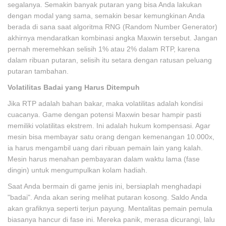
segalanya. Semakin banyak putaran yang bisa Anda lakukan
dengan modal yang sama, semakin besar kemungkinan Anda
berada di sana saat algoritma RNG (Random Number Generator)
akhirnya mendaratkan kombinasi angka Maxwin tersebut. Jangan
pernah meremehkan selisih 1% atau 2% dalam RTP, karena
dalam ribuan putaran, selisih itu setara dengan ratusan peluang
putaran tambahan.
Volatilitas Badai yang Harus Ditempuh
Jika RTP adalah bahan bakar, maka volatilitas adalah kondisi
cuacanya. Game dengan potensi Maxwin besar hampir pasti
memiliki volatilitas ekstrem. Ini adalah hukum kompensasi. Agar
mesin bisa membayar satu orang dengan kemenangan 10.000x,
ia harus mengambil uang dari ribuan pemain lain yang kalah.
Mesin harus menahan pembayaran dalam waktu lama (fase
dingin) untuk mengumpulkan kolam hadiah.
Saat Anda bermain di game jenis ini, bersiaplah menghadapi
"badai". Anda akan sering melihat putaran kosong. Saldo Anda
akan grafiknya seperti terjun payung. Mentalitas pemain pemula
biasanya hancur di fase ini. Mereka panik, merasa dicurangi, lalu