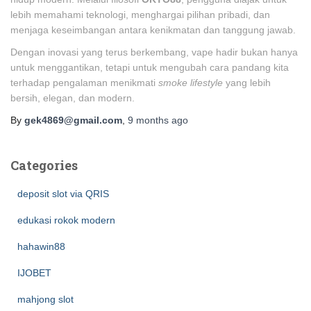
lebih memahami teknologi, menghargai pilihan pribadi, dan
menjaga keseimbangan antara kenikmatan dan tanggung jawab.
Dengan inovasi yang terus berkembang, vape hadir bukan hanya
untuk menggantikan, tetapi untuk mengubah cara pandang kita
terhadap pengalaman menikmati
smoke lifestyle
yang lebih
bersih, elegan, dan modern.
By
gek4869@gmail.com
,
9 months
ago
Categories
deposit slot via QRIS
edukasi rokok modern
hahawin88
IJOBET
mahjong slot