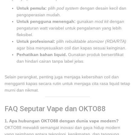
Untuk pemula:
pilih
pod system
dengan desain kecil dan
pengoperasian mudah.
Untuk pengguna menengah:
gunakan
mod kit
dengan
pengaturan watt variabel untuk pengalaman yang lebih
fleksibel.
Untuk profesional:
pilih
rebuildable atomizer (RDA/RTA)
agar bisa menyesuaikan coil dan kapas sesuai keinginan.
Perhatikan bahan liquid.
Gunakan produk bersertifikat
dan hindari cairan tanpa label jelas.
Selain perangkat, penting juga menjaga kebersihan coil dan
mengganti kapas secara rutin untuk menjaga cita rasa liquid tetap
murni dan nikmat.
FAQ Seputar Vape dan OKTO88
1. Apa hubungan OKTO88 dengan dunia vape modern?
OKTO88 mewakili semangat inovasi dan gaya hidup modern
yang seimbang antara teknologi, kenikmatan, dan tanggung