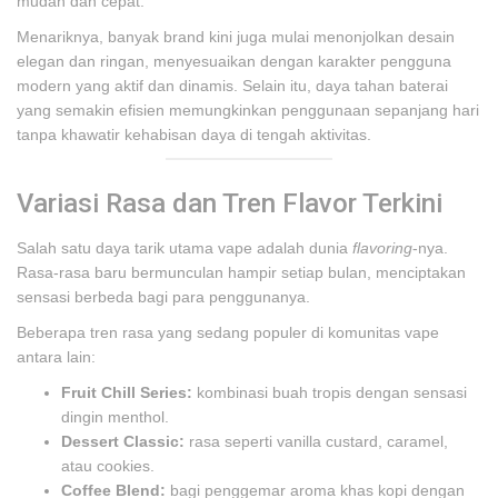
mudah dan cepat.
Menariknya, banyak brand kini juga mulai menonjolkan desain
elegan dan ringan, menyesuaikan dengan karakter pengguna
modern yang aktif dan dinamis. Selain itu, daya tahan baterai
yang semakin efisien memungkinkan penggunaan sepanjang hari
tanpa khawatir kehabisan daya di tengah aktivitas.
Variasi Rasa dan Tren Flavor Terkini
Salah satu daya tarik utama vape adalah dunia
flavoring
-nya.
Rasa-rasa baru bermunculan hampir setiap bulan, menciptakan
sensasi berbeda bagi para penggunanya.
Beberapa tren rasa yang sedang populer di komunitas vape
antara lain:
Fruit Chill Series:
kombinasi buah tropis dengan sensasi
dingin menthol.
Dessert Classic:
rasa seperti vanilla custard, caramel,
atau cookies.
Coffee Blend:
bagi penggemar aroma khas kopi dengan