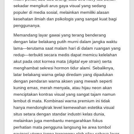
sekadar mengikuti arus gaya visual yang sedang
populer di media sosial, melainkan memiliki alasan
kesehatan ilmiah dan psikologis yang sangat kuat bagi
penggunanya.
Memandang layar gawai yang terang benderang
dengan latar belakang putih murni dalam jangka waktu
lama—terutama saat malam hari di dalam ruangan yang
redup—terbukti secara medis dapat memicu kelelahan
akut pada otot kornea mata (
digital eye strain
) serta
menghambat sekresi hormon tidur alami. Sebaliknya,
latar belakang warna gelap diredam yang dipadukan
dengan pendaran warna aksen yang mewah seperti
kuning emas, merah menyala, atau hijau neon akan
menciptakan kontras visual yang sangat tajam namun
lembut di mata. Kombinasi warna premium ini tidak
hanya mendongkrak level kemewahan estetika visual
situs setara dengan standar industri kelas dunia,
melainkan juga membantu mengarahkan fokus
perhatian mata pengguna langsung ke area tombol
navigasi utama tanpa terganggu oleh silau cahaya layar