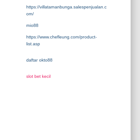
https://villatamanbunga.salespenjualan.c
om/
mio88
https://www.chefleung.com/product-
list.asp
daftar okto88
slot bet kecil