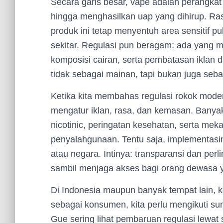
Secara garis besar, vape adalah perangkat 
hingga menghasilkan uap yang dihirup. Ra
produk ini tetap menyentuh area sensitif p
sekitar. Regulasi pun beragam: ada yang 
komposisi cairan, serta pembatasan iklan d
tidak sebagai mainan, tapi bukan juga seba
Ketika kita membahas regulasi rokok mode
mengatur iklan, rasa, dan kemasan. Bany
nicotinic, peringatan kesehatan, serta me
penyalahgunaan. Tentu saja, implementasin
atau negara. Intinya: transparansi dan perl
sambil menjaga akses bagi orang dewasa ya
Di Indonesia maupun banyak tempat lain, k
sebagai konsumen, kita perlu mengikuti su
Gue sering lihat pembaruan regulasi lewa