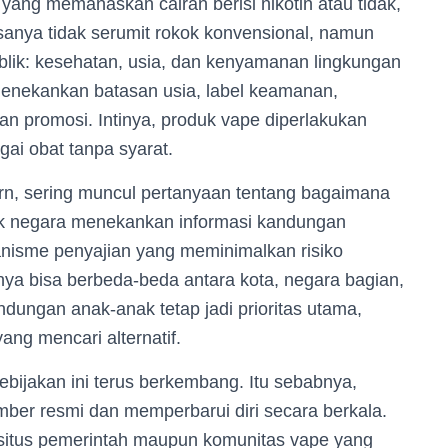
yang memanaskan cairan berisi nikotin atau tidak,
sanya tidak serumit rokok konvensional, namun
ublik: kesehatan, usia, dan kenyamanan lingkungan
menekankan batasan usia, label keamanan,
an promosi. Intinya, produk vape diperlakukan
gai obat tanpa syarat.
rn, sering muncul pertanyaan tentang bagaimana
ak negara menekankan informasi kandungan
kanisme penyajian yang meminimalkan risiko
ya bisa berbeda-beda antara kota, negara bagian,
indungan anak-anak tetap jadi prioritas utama,
ng mencari alternatif.
ebijakan ini terus berkembang. Itu sebabnya,
mber resmi dan memperbarui diri secara berkala.
t situs pemerintah maupun komunitas vape yang