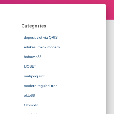
Categories
deposit slot via QRIS
edukasi rokok modern
hahawin88
IJOBET
mahjong slot
modern regulasi tren
okto88
Otomotif