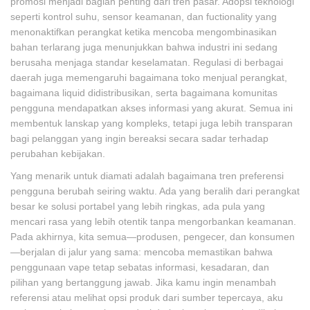
promosi menjadi bagian penting dari tren pasar. Adopsi teknologi
seperti kontrol suhu, sensor keamanan, dan fuctionality yang
menonaktifkan perangkat ketika mencoba mengombinasikan
bahan terlarang juga menunjukkan bahwa industri ini sedang
berusaha menjaga standar keselamatan. Regulasi di berbagai
daerah juga memengaruhi bagaimana toko menjual perangkat,
bagaimana liquid didistribusikan, serta bagaimana komunitas
pengguna mendapatkan akses informasi yang akurat. Semua ini
membentuk lanskap yang kompleks, tetapi juga lebih transparan
bagi pelanggan yang ingin bereaksi secara sadar terhadap
perubahan kebijakan.
Yang menarik untuk diamati adalah bagaimana tren preferensi
pengguna berubah seiring waktu. Ada yang beralih dari perangkat
besar ke solusi portabel yang lebih ringkas, ada pula yang
mencari rasa yang lebih otentik tanpa mengorbankan keamanan.
Pada akhirnya, kita semua—produsen, pengecer, dan konsumen
—berjalan di jalur yang sama: mencoba memastikan bahwa
penggunaan vape tetap sebatas informasi, kesadaran, dan
pilihan yang bertanggung jawab. Jika kamu ingin menambah
referensi atau melihat opsi produk dari sumber tepercaya, aku