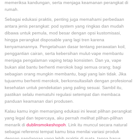
memeriksa kandungan, serta menjaga keamanan perangkat di
rumah.
Sebagai edukasi praktis, penting juga memahami perbedaan
antara jenis perangkat: pod system yang ringkas dan mudah
dibawa untuk pemula, mod besar dengan opsi kustomisasi,
hingga perangkat disposable yang lagi tren karena
kenyamanannya. Pengetahuan dasar tentang perawatan koil,
penggantian cairan, serta kebersihan mulut-vape membantu
menjaga pengalaman vaping tetap konsisten. Dan ya, vape
bukan alat bantu berhenti merokok bagi semua orang; bagi
sebagian orang mungkin membantu, bagi yang lain tidak. Jika
tujuanmu berhenti merokok, berkonsultasilah dengan profesional
kesehatan untuk pendekatan yang paling sesuai. Sambil itu,
pastikan selalu mematuhi regulasi setempat dan membaca
panduan keamanan dari produsen.
Kalau kamu ingin memanjang edukasi ini lewat pilihan perangkat
yang legal dan tepercaya, aku pernah melihat pilihan-pilihan
menarik di
dublinsmokeshopoh
. Link itu muncul secara natural
sebagai referensi tempat kamu bisa menilai variasi produk
dengan pandangan yang lebih praktis di mata, tanpa harus