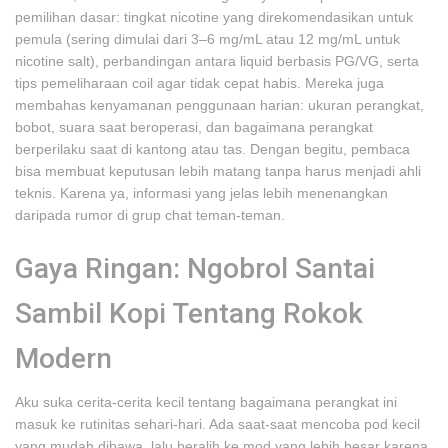
pemilihan dasar: tingkat nicotine yang direkomendasikan untuk
pemula (sering dimulai dari 3–6 mg/mL atau 12 mg/mL untuk
nicotine salt), perbandingan antara liquid berbasis PG/VG, serta
tips pemeliharaan coil agar tidak cepat habis. Mereka juga
membahas kenyamanan penggunaan harian: ukuran perangkat,
bobot, suara saat beroperasi, dan bagaimana perangkat
berperilaku saat di kantong atau tas. Dengan begitu, pembaca
bisa membuat keputusan lebih matang tanpa harus menjadi ahli
teknis. Karena ya, informasi yang jelas lebih menenangkan
daripada rumor di grup chat teman-teman.
Gaya Ringan: Ngobrol Santai
Sambil Kopi Tentang Rokok
Modern
Aku suka cerita-cerita kecil tentang bagaimana perangkat ini
masuk ke rutinitas sehari-hari. Ada saat-saat mencoba pod kecil
yang mudah dibawa, lalu beralih ke mod yang lebih besar karena