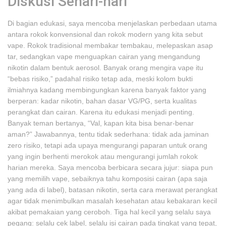
Diskusi Sehari-hari
Di bagian edukasi, saya mencoba menjelaskan perbedaan utama
antara rokok konvensional dan rokok modern yang kita sebut
vape. Rokok tradisional membakar tembakau, melepaskan asap
tar, sedangkan vape menguapkan cairan yang mengandung
nikotin dalam bentuk aerosol. Banyak orang mengira vape itu
“bebas risiko,” padahal risiko tetap ada, meski kolom bukti
ilmiahnya kadang membingungkan karena banyak faktor yang
berperan: kadar nikotin, bahan dasar VG/PG, serta kualitas
perangkat dan cairan. Karena itu edukasi menjadi penting.
Banyak teman bertanya, “Val, kapan kita bisa benar-benar
aman?” Jawabannya, tentu tidak sederhana: tidak ada jaminan
zero risiko, tetapi ada upaya mengurangi paparan untuk orang
yang ingin berhenti merokok atau mengurangi jumlah rokok
harian mereka. Saya mencoba berbicara secara jujur: siapa pun
yang memilih vape, sebaiknya tahu komposisi cairan (apa saja
yang ada di label), batasan nikotin, serta cara merawat perangkat
agar tidak menimbulkan masalah kesehatan atau kebakaran kecil
akibat pemakaian yang ceroboh. Tiga hal kecil yang selalu saya
pegang: selalu cek label, selalu isi cairan pada tingkat yang tepat,