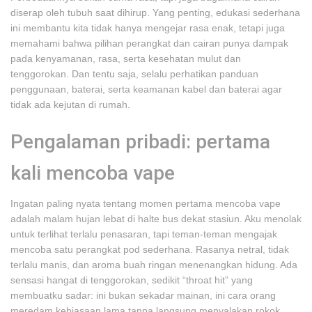
diserap oleh tubuh saat dihirup. Yang penting, edukasi sederhana
ini membantu kita tidak hanya mengejar rasa enak, tetapi juga
memahami bahwa pilihan perangkat dan cairan punya dampak
pada kenyamanan, rasa, serta kesehatan mulut dan
tenggorokan. Dan tentu saja, selalu perhatikan panduan
penggunaan, baterai, serta keamanan kabel dan baterai agar
tidak ada kejutan di rumah.
Pengalaman pribadi: pertama
kali mencoba vape
Ingatan paling nyata tentang momen pertama mencoba vape
adalah malam hujan lebat di halte bus dekat stasiun. Aku menolak
untuk terlihat terlalu penasaran, tapi teman-teman mengajak
mencoba satu perangkat pod sederhana. Rasanya netral, tidak
terlalu manis, dan aroma buah ringan menenangkan hidung. Ada
sensasi hangat di tenggorokan, sedikit “throat hit” yang
membuatku sadar: ini bukan sekadar mainan, ini cara orang
meredam kebiasaan lama tanpa langsung menyalakan rokok