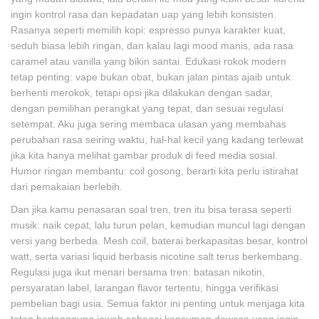
ingin kontrol rasa dan kepadatan uap yang lebih konsisten.
Rasanya seperti memilih kopi: espresso punya karakter kuat,
seduh biasa lebih ringan, dan kalau lagi mood manis, ada rasa
caramel atau vanilla yang bikin santai. Edukasi rokok modern
tetap penting: vape bukan obat, bukan jalan pintas ajaib untuk
berhenti merokok, tetapi opsi jika dilakukan dengan sadar,
dengan pemilihan perangkat yang tepat, dan sesuai regulasi
setempat. Aku juga sering membaca ulasan yang membahas
perubahan rasa seiring waktu, hal-hal kecil yang kadang terlewat
jika kita hanya melihat gambar produk di feed media sosial.
Humor ringan membantu: coil gosong, berarti kita perlu istirahat
dari pemakaian berlebih.
Dan jika kamu penasaran soal tren, tren itu bisa terasa seperti
musik: naik cepat, lalu turun pelan, kemudian muncul lagi dengan
versi yang berbeda. Mesh coil, baterai berkapasitas besar, kontrol
watt, serta variasi liquid berbasis nicotine salt terus berkembang.
Regulasi juga ikut menari bersama tren: batasan nikotin,
persyaratan label, larangan flavor tertentu, hingga verifikasi
pembelian bagi usia. Semua faktor ini penting untuk menjaga kita