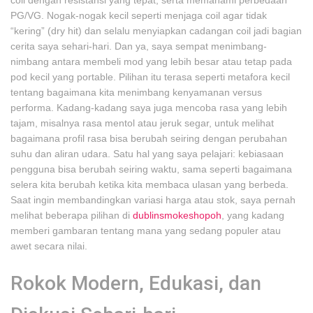
coil dengan resistansi yang tepat, serta memahami perbedaan
PG/VG. Nogak-nogak kecil seperti menjaga coil agar tidak
“kering” (dry hit) dan selalu menyiapkan cadangan coil jadi bagian
cerita saya sehari-hari. Dan ya, saya sempat menimbang-
nimbang antara membeli mod yang lebih besar atau tetap pada
pod kecil yang portable. Pilihan itu terasa seperti metafora kecil
tentang bagaimana kita menimbang kenyamanan versus
performa. Kadang-kadang saya juga mencoba rasa yang lebih
tajam, misalnya rasa mentol atau jeruk segar, untuk melihat
bagaimana profil rasa bisa berubah seiring dengan perubahan
suhu dan aliran udara. Satu hal yang saya pelajari: kebiasaan
pengguna bisa berubah seiring waktu, sama seperti bagaimana
selera kita berubah ketika kita membaca ulasan yang berbeda.
Saat ingin membandingkan variasi harga atau stok, saya pernah
melihat beberapa pilihan di
dublinsmokeshopoh
, yang kadang
memberi gambaran tentang mana yang sedang populer atau
awet secara nilai.
Rokok Modern, Edukasi, dan