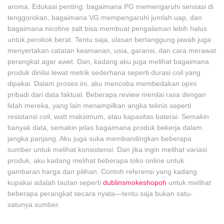
aroma. Edukasi penting: bagaimana PG memengaruhi sensasi di
tenggorokan, bagaimana VG mempengaruhi jumlah uap, dan
bagaimana nicotine salt bisa membuat pengalaman lebih halus
untuk perokok berat. Tentu saja, ulasan bertanggung jawab juga
menyertakan catatan keamanan, usia, garansi, dan cara merawat
perangkat agar awet. Dan, kadang aku juga melihat bagaimana
produk dinilai lewat metrik sederhana seperti durasi coil yang
dipakai. Dalam proses ini, aku mencoba membedakan opini
pribadi dari data faktual. Beberapa review menilai rasa dengan
lidah mereka, yang lain menampilkan angka teknis seperti
resistansi coil, watt maksimum, atau kapasitas baterai. Semakin
banyak data, semakin jelas bagaimana produk bekerja dalam
jangka panjang. Aku juga suka membandingkan beberapa
sumber untuk melihat konsistensi. Dan jika ingin melihat variasi
produk, aku kadang melihat beberapa toko online untuk
gambaran harga dan pilihan. Contoh referensi yang kadang
kupakai adalah tautan seperti
dublinsmokeshopoh
untuk melihat
beberapa perangkat secara nyata—tentu saja bukan satu-
satunya sumber.