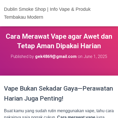
Dublin Smoke Shop | Info Vape & Produk
Tembakau Modern
Cara Merawat Vape agar Awet dan
Tetap Aman Dipakai Harian
Published by
gek4869@gmail.com
on
June 1, 2025
Vape Bukan Sekadar Gaya—Perawatan
Harian Juga Penting!
Buat kamu yang sudah rutin menggunakan vape, tahu cara
pakainya saja nggak cukup.
Cara merawat vape
juga