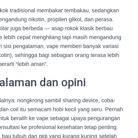
rokok tradisional membakar tembakau, sedangkan
andung nikotin, propilen glikol, dan perasa.
itar juga berbeda — asap rokok klasik berbau
e lebih cepat menghilang tapi masih mengandung
i sisi pengalaman, vape memberi banyak variasi
kotin), sehingga bagi sebagian orang terasa lebih
 berarti “lebih aman”.
galaman dan opini
ialnya: nongkrong sambil sharing device, coba-
 dan coil itu semacam hobi kecil yang seru. Pernah
tuk beralih ke vape sebagai upaya pengurangan
nsultasi ke profesional kesehatan tetap penting.
n bau tubuh dan gigi yang kurang kuning setelah