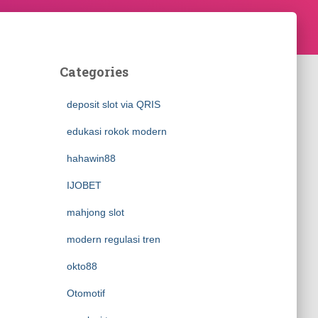
Categories
deposit slot via QRIS
edukasi rokok modern
hahawin88
IJOBET
mahjong slot
modern regulasi tren
okto88
Otomotif