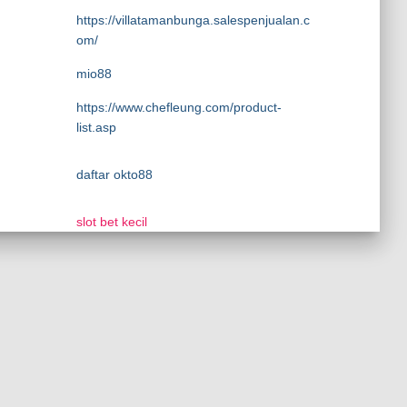
https://villatamanbunga.salespenjualan.c
om/
mio88
https://www.chefleung.com/product-
list.asp
daftar okto88
slot bet kecil