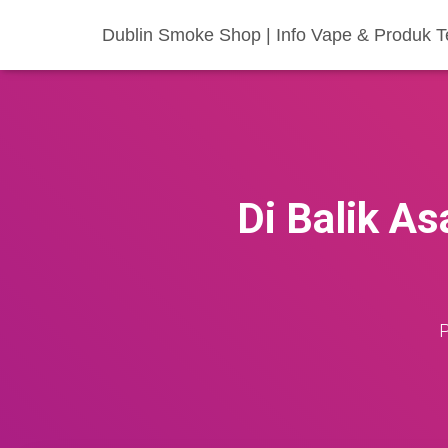
Dublin Smoke Shop | Info Vape & Produk
Di Balik As
P