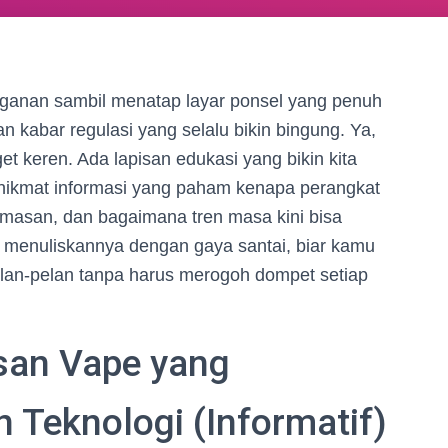
angganan sambil menatap layar ponsel yang penuh
n kabar regulasi yang selalu bikin bingung. Ya,
et keren. Ada lapisan edukasi yang bikin kita
enikmat informasi yang paham kenapa perangkat
kemasan, dan bagaimana tren masa kini bisa
 menuliskannya dengan gaya santai, biar kamu
lan-pelan tanpa harus merogoh dompet setiap
asan Vape yang
Teknologi (Informatif)