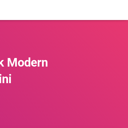
ok Modern
ini