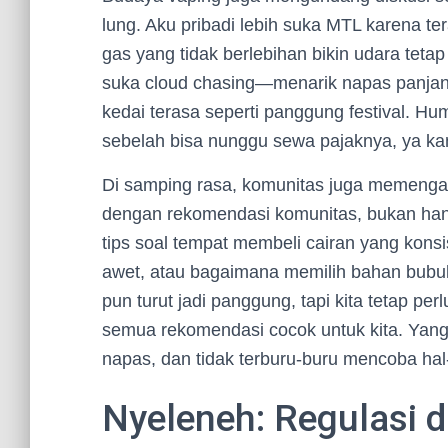
lung. Aku pribadi lebih suka MTL karena te
gas yang tidak berlebihan bikin udara tet
suka cloud chasing—menarik napas panjang
kedai terasa seperti panggung festival. Hum
sebelah bisa nunggu sewa pajaknya, ya ka
Di samping rasa, komunitas juga memengaru
dengan rekomendasi komunitas, bukan hany
tips soal tempat membeli cairan yang konsis
awet, atau bagaimana memilih bahan bubuk
pun turut jadi panggung, tapi kita tetap perl
semua rekomendasi cocok untuk kita. Yang
napas, dan tidak terburu-buru mencoba hal
Nyeleneh: Regulasi 