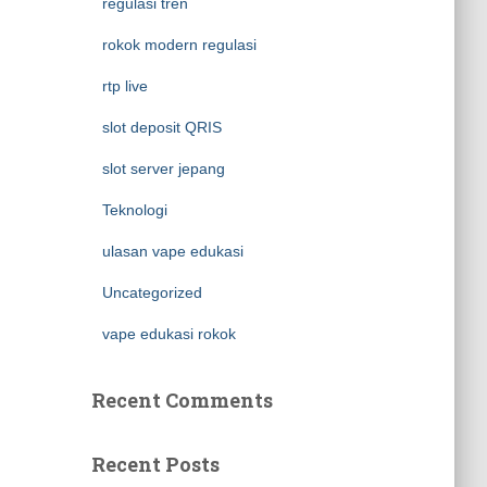
regulasi tren
rokok modern regulasi
rtp live
slot deposit QRIS
slot server jepang
Teknologi
ulasan vape edukasi
Uncategorized
vape edukasi rokok
Recent Comments
Recent Posts