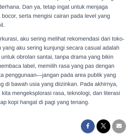
rhana. Dan ya, tetap ingat untuk menjaga
k bocor, serta mengisi cairan pada level yang
l.
rkurasi, aku sering melihat rekomendasi dari toko-
u yang aku sering kunjungi secara casual adalah
untuk obrolan santai, tanpa drama yang bikin
 membaca label, memilih rasa yang pas dengan
ika penggunaan—jangan pada area publik yang
g di bawah usia yang diizinkan. Pada akhirnya,
ita mengeksplorasi rasa, teknologi, dan literasi
p kopi hangat di pagi yang tenang.