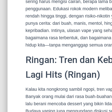
sering harus mengisi cairan, berapa lama b
penggunaan. Edukasi rokok modern melibat
rendah hingga tinggi, dengan risiko-nikoti
punya cerita: dari buah, manis, mentol, hin
kepribadian. Intinya, ulasan vape yang se
bagaimana rasa terbentuk, dan bagaimana p
hidup kita—tanpa menganggap semua orang
Ringan: Tren dan Ke
Lagi Hits (Ringan)
Kalau kita nongkrong sambil ngopi, tren va
Banyak orang mulai dari rasa buah-buahan 
lalu berani mencoba dessert yang bikin lida
Budaya vaping juga mengundang diskusi soa