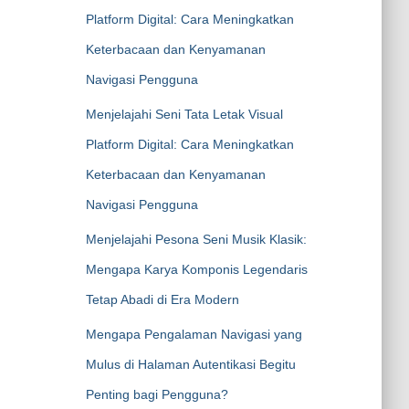
Platform Digital: Cara Meningkatkan
Keterbacaan dan Kenyamanan
Navigasi Pengguna
Menjelajahi Seni Tata Letak Visual
Platform Digital: Cara Meningkatkan
Keterbacaan dan Kenyamanan
Navigasi Pengguna
Menjelajahi Pesona Seni Musik Klasik:
Mengapa Karya Komponis Legendaris
Tetap Abadi di Era Modern
Mengapa Pengalaman Navigasi yang
Mulus di Halaman Autentikasi Begitu
Penting bagi Pengguna?