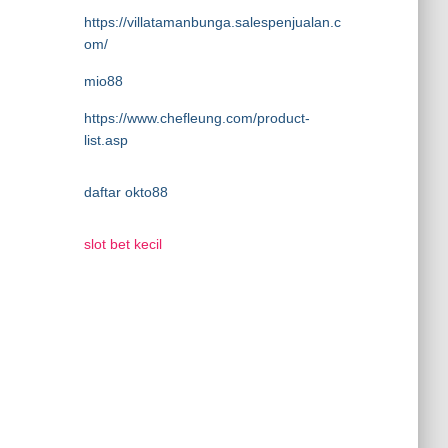
https://villatamanbunga.salespenjualan.c
om/
mio88
https://www.chefleung.com/product-
list.asp
daftar okto88
slot bet kecil