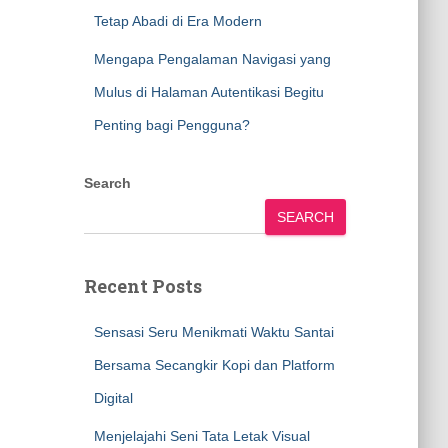
Tetap Abadi di Era Modern
Mengapa Pengalaman Navigasi yang
Mulus di Halaman Autentikasi Begitu
Penting bagi Pengguna?
Search
SEARCH
Recent Posts
Sensasi Seru Menikmati Waktu Santai
Bersama Secangkir Kopi dan Platform
Digital
Menjelajahi Seni Tata Letak Visual