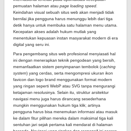
pemuatan halaman atau
page loading speed
.
Keindahan visual sebuah situs web akan menjadi tidak
bernilai jika pengguna harus menunggu lebih dari tiga
detik hanya untuk membuka satu halaman menu utama.
Kecepatan akses adalah hukum mutlak yang
menentukan kepuasan instan masyarakat modern di era
digital yang seru ini.
Para pengembang situs web profesional menyiasati hal
ini dengan menerapkan teknik pengodean yang bersih,
memanfaatkan sistem penyimpanan tembolok (
caching
system
) yang cerdas, serta mengompresi ukuran ikon
favicon dan logo brand menggunakan format modern
yang ringan seperti WebP atau SVG tanpa mengurangi
ketajaman resolusinya. Selain itu, struktur arsitektur
navigasi menu juga harus dirancang sesederhana
mungkin menggunakan hukum tiga klik; artinya
pengguna harus bisa menemukan informasi atau masuk
ke dalam fitur pilihan mereka dalam maksimal tiga kali
sentuhan jari sejak pertama kali mendarat di halaman