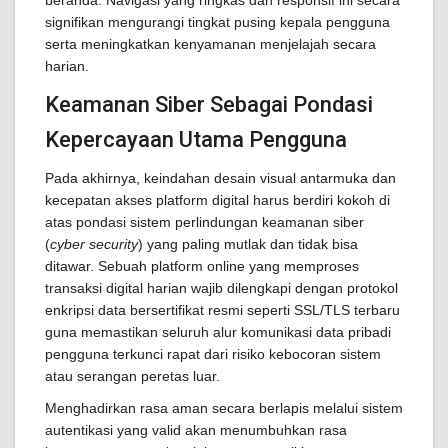
beranda. Navigasi yang ringkas dan responsif ini secara
signifikan mengurangi tingkat pusing kepala pengguna
serta meningkatkan kenyamanan menjelajah secara
harian.
Keamanan Siber Sebagai Pondasi
Kepercayaan Utama Pengguna
Pada akhirnya, keindahan desain visual antarmuka dan
kecepatan akses platform digital harus berdiri kokoh di
atas pondasi sistem perlindungan keamanan siber
(
cyber security
) yang paling mutlak dan tidak bisa
ditawar. Sebuah platform online yang memproses
transaksi digital harian wajib dilengkapi dengan protokol
enkripsi data bersertifikat resmi seperti SSL/TLS terbaru
guna memastikan seluruh alur komunikasi data pribadi
pengguna terkunci rapat dari risiko kebocoran sistem
atau serangan peretas luar.
Menghadirkan rasa aman secara berlapis melalui sistem
autentikasi yang valid akan menumbuhkan rasa