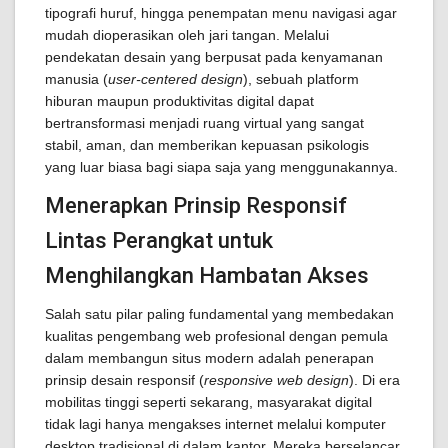
tipografi huruf, hingga penempatan menu navigasi agar
mudah dioperasikan oleh jari tangan. Melalui
pendekatan desain yang berpusat pada kenyamanan
manusia (
user-centered design
), sebuah platform
hiburan maupun produktivitas digital dapat
bertransformasi menjadi ruang virtual yang sangat
stabil, aman, dan memberikan kepuasan psikologis
yang luar biasa bagi siapa saja yang menggunakannya.
Menerapkan Prinsip Responsif
Lintas Perangkat untuk
Menghilangkan Hambatan Akses
Salah satu pilar paling fundamental yang membedakan
kualitas pengembang web profesional dengan pemula
dalam membangun situs modern adalah penerapan
prinsip desain responsif (
responsive web design
). Di era
mobilitas tinggi seperti sekarang, masyarakat digital
tidak lagi hanya mengakses internet melalui komputer
desktop tradisional di dalam kantor. Mereka berselancar