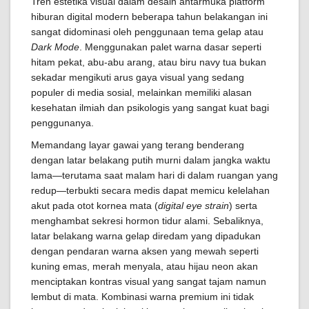
Tren estetika visual dalam desain antarmuka platform
hiburan digital modern beberapa tahun belakangan ini
sangat didominasi oleh penggunaan tema gelap atau
Dark Mode
. Menggunakan palet warna dasar seperti
hitam pekat, abu-abu arang, atau biru navy tua bukan
sekadar mengikuti arus gaya visual yang sedang
populer di media sosial, melainkan memiliki alasan
kesehatan ilmiah dan psikologis yang sangat kuat bagi
penggunanya.
Memandang layar gawai yang terang benderang
dengan latar belakang putih murni dalam jangka waktu
lama—terutama saat malam hari di dalam ruangan yang
redup—terbukti secara medis dapat memicu kelelahan
akut pada otot kornea mata (
digital eye strain
) serta
menghambat sekresi hormon tidur alami. Sebaliknya,
latar belakang warna gelap diredam yang dipadukan
dengan pendaran warna aksen yang mewah seperti
kuning emas, merah menyala, atau hijau neon akan
menciptakan kontras visual yang sangat tajam namun
lembut di mata. Kombinasi warna premium ini tidak