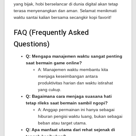
yang bijak, hobi berselancar di dunia digital akan tetap
terasa menyenangkan dan aman. Selamat menikmati
waktu santai kalian bersama secangkir kopi favorit!
FAQ (Frequently Asked
Questions)
Q: Mengapa manajemen waktu sangat penting
saat bermain game online?
A: Manajemen waktu membantu kita
menjaga keseimbangan antara
produktivitas harian dan waktu istirahat
yang cukup.
Q: Bagaimana cara menjaga suasana hati
tetap rileks saat bermain sambil ngopi?
A: Anggap permainan ini hanya sebagai
hiburan pengisi waktu luang, bukan sebagai
beban atau target utama.
Q: Apa manfaat utama dari rehat sejenak di