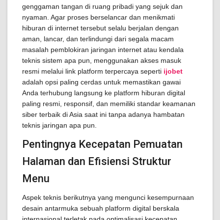
genggaman tangan di ruang pribadi yang sejuk dan
nyaman. Agar proses berselancar dan menikmati
hiburan di internet tersebut selalu berjalan dengan
aman, lancar, dan terlindungi dari segala macam
masalah pemblokiran jaringan internet atau kendala
teknis sistem apa pun, menggunakan akses masuk
resmi melalui link platform terpercaya seperti
ijobet
adalah opsi paling cerdas untuk memastikan gawai
Anda terhubung langsung ke platform hiburan digital
paling resmi, responsif, dan memiliki standar keamanan
siber terbaik di Asia saat ini tanpa adanya hambatan
teknis jaringan apa pun.
Pentingnya Kecepatan Pemuatan
Halaman dan Efisiensi Struktur
Menu
Aspek teknis berikutnya yang mengunci kesempurnaan
desain antarmuka sebuah platform digital berskala
internasional terletak pada optimalisasi kecepatan