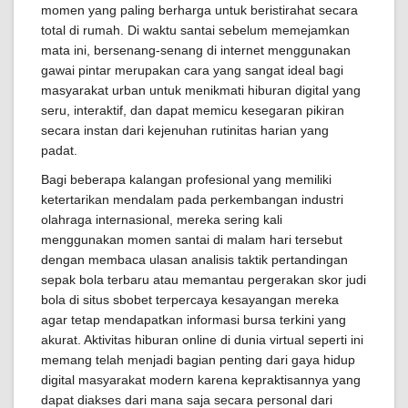
momen yang paling berharga untuk beristirahat secara
total di rumah. Di waktu santai sebelum memejamkan
mata ini, bersenang-senang di internet menggunakan
gawai pintar merupakan cara yang sangat ideal bagi
masyarakat urban untuk menikmati hiburan digital yang
seru, interaktif, dan dapat memicu kesegaran pikiran
secara instan dari kejenuhan rutinitas harian yang
padat.
Bagi beberapa kalangan profesional yang memiliki
ketertarikan mendalam pada perkembangan industri
olahraga internasional, mereka sering kali
menggunakan momen santai di malam hari tersebut
dengan membaca ulasan analisis taktik pertandingan
sepak bola terbaru atau memantau pergerakan skor judi
bola di situs sbobet terpercaya kesayangan mereka
agar tetap mendapatkan informasi bursa terkini yang
akurat. Aktivitas hiburan online di dunia virtual seperti ini
memang telah menjadi bagian penting dari gaya hidup
digital masyarakat modern karena kepraktisannya yang
dapat diakses dari mana saja secara personal dari