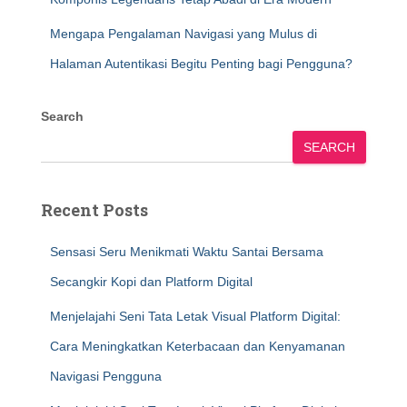
Mengapa Pengalaman Navigasi yang Mulus di
Halaman Autentikasi Begitu Penting bagi Pengguna?
Search
SEARCH
Recent Posts
Sensasi Seru Menikmati Waktu Santai Bersama
Secangkir Kopi dan Platform Digital
Menjelajahi Seni Tata Letak Visual Platform Digital:
Cara Meningkatkan Keterbacaan dan Kenyamanan
Navigasi Pengguna