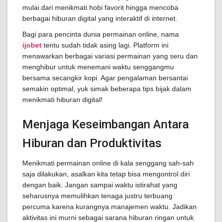
mulai dari menikmati hobi favorit hingga mencoba
berbagai hiburan digital yang interaktif di internet.
Bagi para pencinta dunia permainan online, nama
ijobet
tentu sudah tidak asing lagi. Platform ini
menawarkan berbagai variasi permainan yang seru dan
menghibur untuk menemani waktu senggangmu
bersama secangkir kopi. Agar pengalaman bersantai
semakin optimal, yuk simak beberapa tips bijak dalam
menikmati hiburan digital!
Menjaga Keseimbangan Antara
Hiburan dan Produktivitas
Menikmati permainan online di kala senggang sah-sah
saja dilakukan, asalkan kita tetap bisa mengontrol diri
dengan baik. Jangan sampai waktu istirahat yang
seharusnya memulihkan tenaga justru terbuang
percuma karena kurangnya manajemen waktu. Jadikan
aktivitas ini murni sebagai sarana hiburan ringan untuk