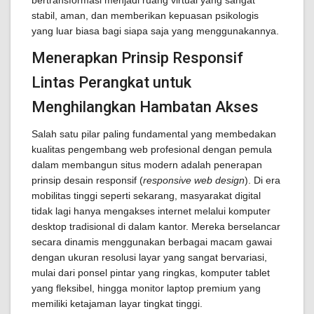
bertransformasi menjadi ruang virtual yang sangat
stabil, aman, dan memberikan kepuasan psikologis
yang luar biasa bagi siapa saja yang menggunakannya.
Menerapkan Prinsip Responsif
Lintas Perangkat untuk
Menghilangkan Hambatan Akses
Salah satu pilar paling fundamental yang membedakan
kualitas pengembang web profesional dengan pemula
dalam membangun situs modern adalah penerapan
prinsip desain responsif (
responsive web design
). Di era
mobilitas tinggi seperti sekarang, masyarakat digital
tidak lagi hanya mengakses internet melalui komputer
desktop tradisional di dalam kantor. Mereka berselancar
secara dinamis menggunakan berbagai macam gawai
dengan ukuran resolusi layar yang sangat bervariasi,
mulai dari ponsel pintar yang ringkas, komputer tablet
yang fleksibel, hingga monitor laptop premium yang
memiliki ketajaman layar tingkat tinggi.