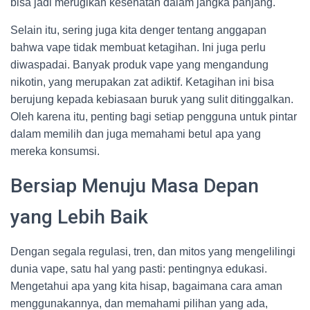
bisa jadi merugikan kesehatan dalam jangka panjang.
Selain itu, sering juga kita denger tentang anggapan
bahwa vape tidak membuat ketagihan. Ini juga perlu
diwaspadai. Banyak produk vape yang mengandung
nikotin, yang merupakan zat adiktif. Ketagihan ini bisa
berujung kepada kebiasaan buruk yang sulit ditinggalkan.
Oleh karena itu, penting bagi setiap pengguna untuk pintar
dalam memilih dan juga memahami betul apa yang
mereka konsumsi.
Bersiap Menuju Masa Depan
yang Lebih Baik
Dengan segala regulasi, tren, dan mitos yang mengelilingi
dunia vape, satu hal yang pasti: pentingnya edukasi.
Mengetahui apa yang kita hisap, bagaimana cara aman
menggunakannya, dan memahami pilihan yang ada,