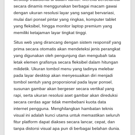
secara dinamis menggunakan berbagai macam gawai
dengan ukuran resolusi layar yang sangat bervariasi,
mulai dari ponsel pintar yang ringkas, komputer tablet
yang fleksibel, hingga monitor laptop premium yang
memiliki ketajaman layar tingkat tinggi.
Situs web yang dirancang dengan sistem responsif yang
prima secara otomatis akan mendeteksi jenis perangkat
yang digunakan oleh pengunjung dan mengubah tata
letak elemen grafisnya secara fleksibel dalam hitungan
milidetik. Ukuran tombol menu yang tadinya melebar
pada layar desktop akan menyesuaikan diri menjadi
tombol sentuh yang proporsional pada layar ponsel,
susunan gambar akan bergeser secara vertikal yang
rapi, serta ukuran resolusi aset gambar akan direduksi
secara cerdas agar tidak membebani kuota data
internet pengguna. Menghilangkan hambatan teknis
visual ini adalah kunci utama untuk memastikan seluruh
fitur platform dapat diakses secara lancar, cepat, dan
tanpa distorsi visual apa pun di berbagai belahan dunia.