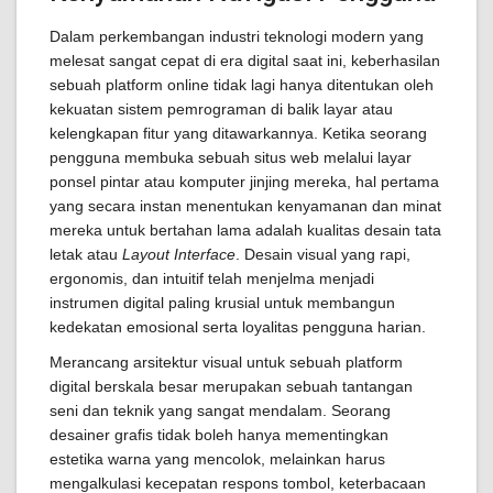
Dalam perkembangan industri teknologi modern yang
melesat sangat cepat di era digital saat ini, keberhasilan
sebuah platform online tidak lagi hanya ditentukan oleh
kekuatan sistem pemrograman di balik layar atau
kelengkapan fitur yang ditawarkannya. Ketika seorang
pengguna membuka sebuah situs web melalui layar
ponsel pintar atau komputer jinjing mereka, hal pertama
yang secara instan menentukan kenyamanan dan minat
mereka untuk bertahan lama adalah kualitas desain tata
letak atau
Layout Interface
. Desain visual yang rapi,
ergonomis, dan intuitif telah menjelma menjadi
instrumen digital paling krusial untuk membangun
kedekatan emosional serta loyalitas pengguna harian.
Merancang arsitektur visual untuk sebuah platform
digital berskala besar merupakan sebuah tantangan
seni dan teknik yang sangat mendalam. Seorang
desainer grafis tidak boleh hanya mementingkan
estetika warna yang mencolok, melainkan harus
mengalkulasi kecepatan respons tombol, keterbacaan