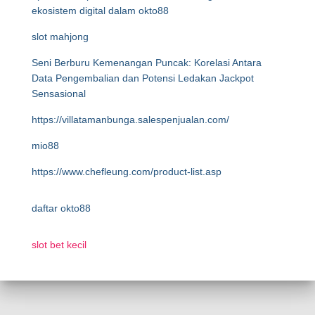
ekosistem digital dalam okto88
slot mahjong
Seni Berburu Kemenangan Puncak: Korelasi Antara
Data Pengembalian dan Potensi Ledakan Jackpot
Sensasional
https://villatamanbunga.salespenjualan.com/
mio88
https://www.chefleung.com/product-list.asp
daftar okto88
slot bet kecil