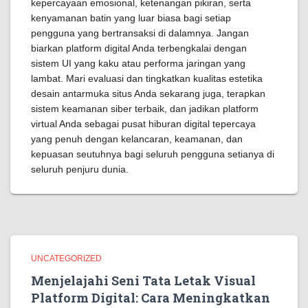
kepercayaan emosional, ketenangan pikiran, serta
kenyamanan batin yang luar biasa bagi setiap
pengguna yang bertransaksi di dalamnya. Jangan
biarkan platform digital Anda terbengkalai dengan
sistem UI yang kaku atau performa jaringan yang
lambat. Mari evaluasi dan tingkatkan kualitas estetika
desain antarmuka situs Anda sekarang juga, terapkan
sistem keamanan siber terbaik, dan jadikan platform
virtual Anda sebagai pusat hiburan digital tepercaya
yang penuh dengan kelancaran, keamanan, dan
kepuasan seutuhnya bagi seluruh pengguna setianya di
seluruh penjuru dunia.
UNCATEGORIZED
Menjelajahi Seni Tata Letak Visual
Platform Digital: Cara Meningkatkan