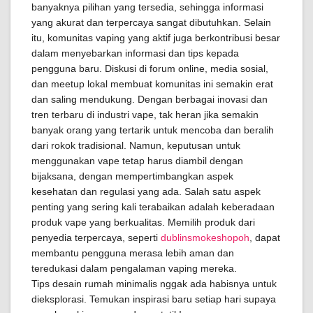
banyaknya pilihan yang tersedia, sehingga informasi
yang akurat dan terpercaya sangat dibutuhkan. Selain
itu, komunitas vaping yang aktif juga berkontribusi besar
dalam menyebarkan informasi dan tips kepada
pengguna baru. Diskusi di forum online, media sosial,
dan meetup lokal membuat komunitas ini semakin erat
dan saling mendukung. Dengan berbagai inovasi dan
tren terbaru di industri vape, tak heran jika semakin
banyak orang yang tertarik untuk mencoba dan beralih
dari rokok tradisional. Namun, keputusan untuk
menggunakan vape tetap harus diambil dengan
bijaksana, dengan mempertimbangkan aspek
kesehatan dan regulasi yang ada. Salah satu aspek
penting yang sering kali terabaikan adalah keberadaan
produk vape yang berkualitas. Memilih produk dari
penyedia terpercaya, seperti
dublinsmokeshopoh
, dapat
membantu pengguna merasa lebih aman dan
teredukasi dalam pengalaman vaping mereka.
Tips desain rumah minimalis nggak ada habisnya untuk
dieksplorasi. Temukan inspirasi baru setiap hari supaya