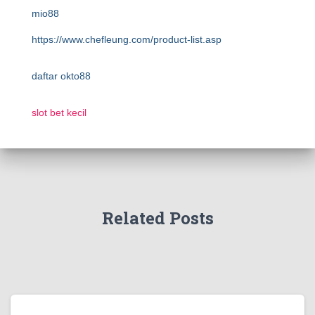
mio88
https://www.chefleung.com/product-list.asp
daftar okto88
slot bet kecil
Related Posts