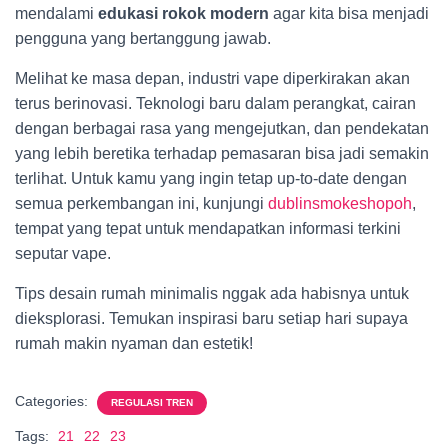
mendalami
edukasi rokok modern
agar kita bisa menjadi
pengguna yang bertanggung jawab.
Melihat ke masa depan, industri vape diperkirakan akan
terus berinovasi. Teknologi baru dalam perangkat, cairan
dengan berbagai rasa yang mengejutkan, dan pendekatan
yang lebih beretika terhadap pemasaran bisa jadi semakin
terlihat. Untuk kamu yang ingin tetap up-to-date dengan
semua perkembangan ini, kunjungi
dublinsmokeshopoh
,
tempat yang tepat untuk mendapatkan informasi terkini
seputar vape.
Tips desain rumah minimalis nggak ada habisnya untuk
dieksplorasi. Temukan inspirasi baru setiap hari supaya
rumah makin nyaman dan estetik!
Categories:
REGULASI TREN
Tags:
21
22
23