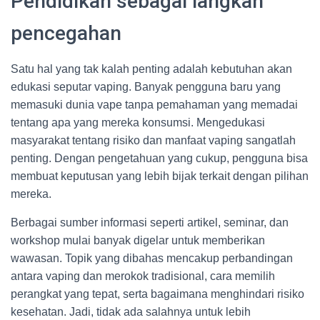
Pendidikan sebagai langkah
pencegahan
Satu hal yang tak kalah penting adalah kebutuhan akan
edukasi seputar vaping. Banyak pengguna baru yang
memasuki dunia vape tanpa pemahaman yang memadai
tentang apa yang mereka konsumsi. Mengedukasi
masyarakat tentang risiko dan manfaat vaping sangatlah
penting. Dengan pengetahuan yang cukup, pengguna bisa
membuat keputusan yang lebih bijak terkait dengan pilihan
mereka.
Berbagai sumber informasi seperti artikel, seminar, dan
workshop mulai banyak digelar untuk memberikan
wawasan. Topik yang dibahas mencakup perbandingan
antara vaping dan merokok tradisional, cara memilih
perangkat yang tepat, serta bagaimana menghindari risiko
kesehatan. Jadi, tidak ada salahnya untuk lebih