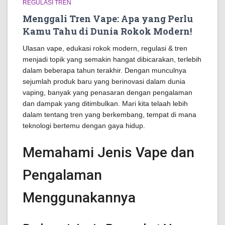
REGULASI TREN
Menggali Tren Vape: Apa yang Perlu
Kamu Tahu di Dunia Rokok Modern!
Ulasan vape, edukasi rokok modern, regulasi & tren
menjadi topik yang semakin hangat dibicarakan, terlebih
dalam beberapa tahun terakhir. Dengan munculnya
sejumlah produk baru yang berinovasi dalam dunia
vaping, banyak yang penasaran dengan pengalaman
dan dampak yang ditimbulkan. Mari kita telaah lebih
dalam tentang tren yang berkembang, tempat di mana
teknologi bertemu dengan gaya hidup.
Memahami Jenis Vape dan
Pengalaman
Menggunakannya