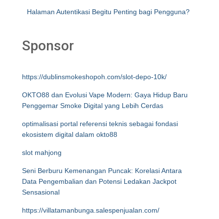
Halaman Autentikasi Begitu Penting bagi Pengguna?
Sponsor
https://dublinsmokeshopoh.com/slot-depo-10k/
OKTO88 dan Evolusi Vape Modern: Gaya Hidup Baru
Penggemar Smoke Digital yang Lebih Cerdas
optimalisasi portal referensi teknis sebagai fondasi
ekosistem digital dalam okto88
slot mahjong
Seni Berburu Kemenangan Puncak: Korelasi Antara
Data Pengembalian dan Potensi Ledakan Jackpot
Sensasional
https://villatamanbunga.salespenjualan.com/