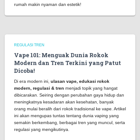
rumah makin nyaman dan estetik!
REGULASI TREN
Vape 101: Menguak Dunia Rokok
Modern dan Tren Terkini yang Patut
Dicoba!
Di era modern ini,
ulasan vape, edukasi rokok
modern, regulasi & tren
menjadi topik yang hangat
dibicarakan. Seiring dengan perubahan gaya hidup dan
meningkatnya kesadaran akan kesehatan, banyak
orang mulai beralih dari rokok tradisional ke vape. Artikel
ini akan mengupas tuntas tentang dunia vaping yang
semakin berkembang, berbagai tren yang muncul, serta
regulasi yang mengikutinya.