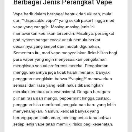
Berbagai Jenis Perangkat Vape
Vape hadir dalam berbagai bentuk dan ukuran, mulai
dari **disposable vape** yang sekali pakai hingga mod
vape yang canggih. Masing-masing jenis ini
menawarkan keunikan tersendiri. Misalnya, perangkat
pod system sangat cocok untuk pemula berkat
desainnya yang simpel dan mudah digunakan.
Sementara itu, mod vape menyediakan fleksibilitas bagi
para vaper yang ingin menyesuaikan pengalaman
menghisap sesuai preferensi mereka. Pengalaman
menggunakannya juga tidak kalah menarik. Banyak
pengguna mengklaim bahwa **vaping** menawarkan
sensasi dan rasa yang lebih halus dibandingkan
merokok tembakau konvensional. Dengan beragam
pilihan rasa dari mango, peppermint hingga custard,
pengguna bisa menikmati pengalaman baru yang lebih
menyenangkan. Namun, kendati banyak yang
beranggapan lebih aman, penting untuk tahu bahwa
setiap jenis vape tetap memiliki risiko bagi kesehatan.