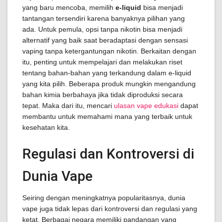
yang baru mencoba, memilih
e-liquid
bisa menjadi
tantangan tersendiri karena banyaknya pilihan yang
ada. Untuk pemula, opsi tanpa nikotin bisa menjadi
alternatif yang baik saat beradaptasi dengan sensasi
vaping tanpa ketergantungan nikotin. Berkaitan dengan
itu, penting untuk mempelajari dan melakukan riset
tentang bahan-bahan yang terkandung dalam e-liquid
yang kita pilih. Beberapa produk mungkin mengandung
bahan kimia berbahaya jika tidak diproduksi secara
tepat. Maka dari itu, mencari
ulasan vape edukasi
dapat
membantu untuk memahami mana yang terbaik untuk
kesehatan kita.
Regulasi dan Kontroversi di
Dunia Vape
Seiring dengan meningkatnya popularitasnya, dunia
vape juga tidak lepas dari kontroversi dan regulasi yang
ketat. Berbagai negara memiliki pandangan yang