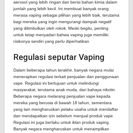
aerosol yang lebih ringan dan berisi bahan kimia dalam
jumlah yang lebih kecil. Ini membuat banyak orang
merasa vaping sebagai pilihan yang lebih baik, terutama
bagi mereka yang ingin mengurangi dampak negatif
yang ditimbulkan oleh rokok. Meski begitu, penting
untuk tetap menyadari bahwa vaping juga memiliki
risikonya sendiri yang perlu diperhatikan.
Regulasi seputar Vaping
Dalam beberapa tahun terakhir, banyak negara mulai
menerapkan regulasi terkait penjualan dan penggunaan
vape. Regulasi ini bertujuan untuk melindungi
masyarakat, terutama anak muda, dari bahaya nikotin.
Beberapa negara melarang penjualan vape kepada
mereka yang berusia di bawah 18 tahun, sementara
yang lain mengharuskan pelaku usaha untuk mendaftar
dan mendapatkan izin sebelum menjual produk vape.
Regulasi ini juga berlaku untuk iklan produk vaping.
Banyak negara mengharuskan untuk menampilkan