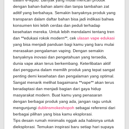
dalam e-liquid. Banyak yang mulai mencari produk
dengan bahan-bahan alami dan tanpa tambahan zat
aditif yang berbahaya. Semakin banyaknya produk yang
transparan dalam daftar bahan bisa jadi indikasi bahwa
konsumen kini lebih cerdas dan peduli terhadap
kesehatan mereka. Untuk lebih mendalami tentang tren
dan **edukasi rokok modern**, cek
ulasan vape edukasi
yang bisa menjadi panduan bagi kamu yang baru mulai
merasakan pengalaman vaping. Dengan semakin
banyaknya inovasi dan pengetahuan yang tersedia,
dunia vape akan terus berkembang. Keterlibatan aktif
dari pengguna dalam memilih produk yang tepat sangat
penting demi kesehatan dan pengalaman yang optimal.
Sangat menarik melihat bagaimana **vape** akan terus
beradaptasi dan menjadi bagian dari gaya hidup
masyarakat modern. Buat kamu yang penasaran
dengan berbagai produk yang ada, jangan ragu untuk
mengunjungi
dublinsmokeshopoh
sebagai referensi dari
berbagai pilihan yang bisa kamu eksplorasi.
Tips desain rumah minimalis nggak ada habisnya untuk
dieksplorasi. Temukan inspirasi baru setiap hari supaya