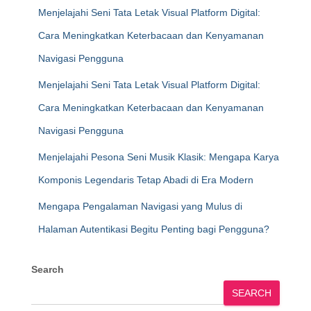
Menjelajahi Seni Tata Letak Visual Platform Digital:
Cara Meningkatkan Keterbacaan dan Kenyamanan
Navigasi Pengguna
Menjelajahi Seni Tata Letak Visual Platform Digital:
Cara Meningkatkan Keterbacaan dan Kenyamanan
Navigasi Pengguna
Menjelajahi Pesona Seni Musik Klasik: Mengapa Karya
Komponis Legendaris Tetap Abadi di Era Modern
Mengapa Pengalaman Navigasi yang Mulus di
Halaman Autentikasi Begitu Penting bagi Pengguna?
Search
SEARCH