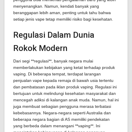
menyenangkan. Namun, kendati banyak yang
beranggapan lebih aman, penting untuk tahu bahwa
setiap jenis vape tetap memiliki risiko bagi kesehatan.
Regulasi Dalam Dunia
Rokok Modern
Dari segi **regulasi**, banyak negara mulai
memberlakukan kebijakan yang ketat terhadap produk
vaping. Di beberapa tempat, terdapat larangan
penjualan vape kepada remaja di bawah usia tertentu
dan pembatasan pada iklan produk vaping. Regulasi ini
bertujuan untuk melindungi kesehatan masyarakat dan
mencegah adiksi di kalangan anak muda. Namun, hal ini
juga membuat sebagian pengguna merasa terbatasi
kebebasannya. Negara-negara seperti Australia dan
beberapa negara bagian di AS memiliki pendekatan
yang berbeda dalam menangani **vaping**. Ini