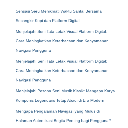
Sensasi Seru Menikmati Waktu Santai Bersama
Secangkir Kopi dan Platform Digital
Menjelajahi Seni Tata Letak Visual Platform Digital:
Cara Meningkatkan Keterbacaan dan Kenyamanan
Navigasi Pengguna
Menjelajahi Seni Tata Letak Visual Platform Digital:
Cara Meningkatkan Keterbacaan dan Kenyamanan
Navigasi Pengguna
Menjelajahi Pesona Seni Musik Klasik: Mengapa Karya
Komponis Legendaris Tetap Abadi di Era Modern
Mengapa Pengalaman Navigasi yang Mulus di
Halaman Autentikasi Begitu Penting bagi Pengguna?