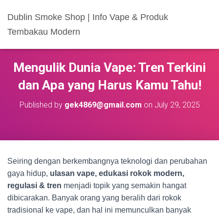
Dublin Smoke Shop | Info Vape & Produk
Tembakau Modern
Mengulik Dunia Vape: Tren Terkini
dan Apa yang Harus Kamu Tahu!
Published by
gek4869@gmail.com
on
July 29, 2025
Seiring dengan berkembangnya teknologi dan perubahan
gaya hidup,
ulasan vape, edukasi rokok modern,
regulasi & tren
menjadi topik yang semakin hangat
dibicarakan. Banyak orang yang beralih dari rokok
tradisional ke vape, dan hal ini memunculkan banyak