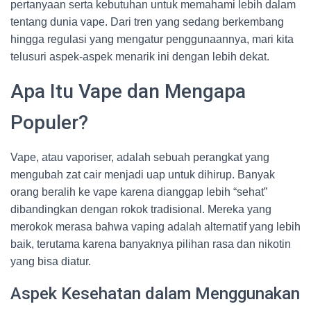
pertanyaan serta kebutuhan untuk memahami lebih dalam
tentang dunia vape. Dari tren yang sedang berkembang
hingga regulasi yang mengatur penggunaannya, mari kita
telusuri aspek-aspek menarik ini dengan lebih dekat.
Apa Itu Vape dan Mengapa
Populer?
Vape, atau vaporiser, adalah sebuah perangkat yang
mengubah zat cair menjadi uap untuk dihirup. Banyak
orang beralih ke vape karena dianggap lebih “sehat”
dibandingkan dengan rokok tradisional. Mereka yang
merokok merasa bahwa vaping adalah alternatif yang lebih
baik, terutama karena banyaknya pilihan rasa dan nikotin
yang bisa diatur.
Aspek Kesehatan dalam Menggunakan