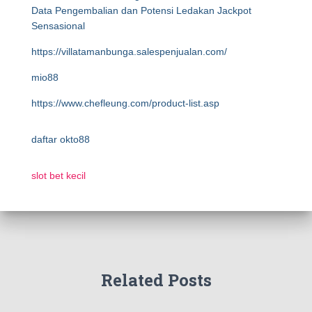
Data Pengembalian dan Potensi Ledakan Jackpot
Sensasional
https://villatamanbunga.salespenjualan.com/
mio88
https://www.chefleung.com/product-list.asp
daftar okto88
slot bet kecil
Related Posts