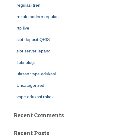
regulasi tren
rokok modern regulasi
rtp live
slot deposit QRIS
slot server jepang
Teknologi
ulasan vape edukasi
Uncategorized
vape edukasi rokok
Recent Comments
Recent Posts