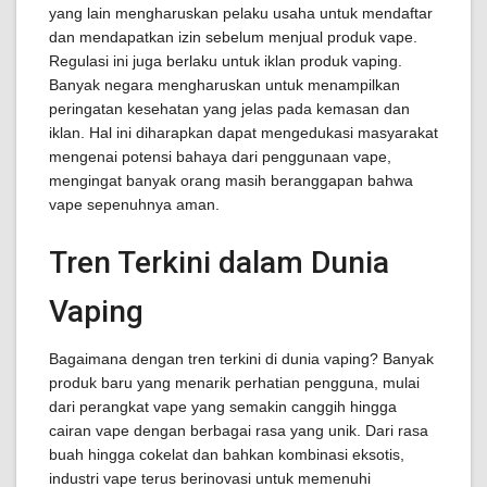
yang lain mengharuskan pelaku usaha untuk mendaftar
dan mendapatkan izin sebelum menjual produk vape.
Regulasi ini juga berlaku untuk iklan produk vaping.
Banyak negara mengharuskan untuk menampilkan
peringatan kesehatan yang jelas pada kemasan dan
iklan. Hal ini diharapkan dapat mengedukasi masyarakat
mengenai potensi bahaya dari penggunaan vape,
mengingat banyak orang masih beranggapan bahwa
vape sepenuhnya aman.
Tren Terkini dalam Dunia
Vaping
Bagaimana dengan tren terkini di dunia vaping? Banyak
produk baru yang menarik perhatian pengguna, mulai
dari perangkat vape yang semakin canggih hingga
cairan vape dengan berbagai rasa yang unik. Dari rasa
buah hingga cokelat dan bahkan kombinasi eksotis,
industri vape terus berinovasi untuk memenuhi