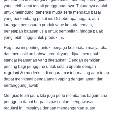
yang lebih ketat terkait penggunaannya. Tujuannya adalah
untuk melindungi generasi muda serta mengatur pasar
yang berkembang pesat ini. Di beberapa negara, ada
larangan pemasaran produk vape kepada remaja,
penetapan batasan usia untuk pembelian, hingga pajak
yang lebih tinggi untuk produk ini.
Regulasi ini penting untuk menjaga kesehatan masyarakat
dan memastikan bahwa produk yang dijual memenuhi
standar keamanan yang ditetapkan. Dengan demikian,
penting bagi pengguna untuk selalu update dengan
regulasi & tren
terkini di negara masing-masing agar tetap
dapat menikmati pengalaman vaping dengan aman dan
bertanggung jawab.
Mengías lebih jauh, kita juga perlu membahas bagaimana
pengguna dapat berpartisipasi dalam pengawasan
regulasi ini, misalnya dengan mendengarkan suara