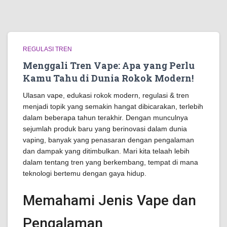
REGULASI TREN
Menggali Tren Vape: Apa yang Perlu
Kamu Tahu di Dunia Rokok Modern!
Ulasan vape, edukasi rokok modern, regulasi & tren
menjadi topik yang semakin hangat dibicarakan, terlebih
dalam beberapa tahun terakhir. Dengan munculnya
sejumlah produk baru yang berinovasi dalam dunia
vaping, banyak yang penasaran dengan pengalaman
dan dampak yang ditimbulkan. Mari kita telaah lebih
dalam tentang tren yang berkembang, tempat di mana
teknologi bertemu dengan gaya hidup.
Memahami Jenis Vape dan
Pengalaman