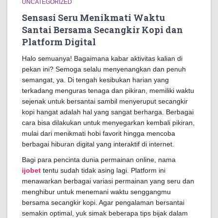
UNCATEGORIZED
Sensasi Seru Menikmati Waktu
Santai Bersama Secangkir Kopi dan
Platform Digital
Halo semuanya! Bagaimana kabar aktivitas kalian di
pekan ini? Semoga selalu menyenangkan dan penuh
semangat, ya. Di tengah kesibukan harian yang
terkadang menguras tenaga dan pikiran, memiliki waktu
sejenak untuk bersantai sambil menyeruput secangkir
kopi hangat adalah hal yang sangat berharga. Berbagai
cara bisa dilakukan untuk menyegarkan kembali pikiran,
mulai dari menikmati hobi favorit hingga mencoba
berbagai hiburan digital yang interaktif di internet.
Bagi para pencinta dunia permainan online, nama
ijobet
tentu sudah tidak asing lagi. Platform ini
menawarkan berbagai variasi permainan yang seru dan
menghibur untuk menemani waktu senggangmu
bersama secangkir kopi. Agar pengalaman bersantai
semakin optimal, yuk simak beberapa tips bijak dalam