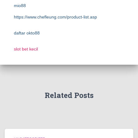
mio88
https://www.chefleung.com/product-list.asp
daftar okto88
slot bet kecil
Related Posts