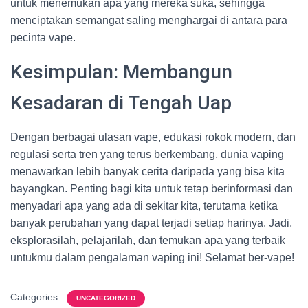
untuk menemukan apa yang mereka suka, sehingga
menciptakan semangat saling menghargai di antara para
pecinta vape.
Kesimpulan: Membangun
Kesadaran di Tengah Uap
Dengan berbagai ulasan vape, edukasi rokok modern, dan
regulasi serta tren yang terus berkembang, dunia vaping
menawarkan lebih banyak cerita daripada yang bisa kita
bayangkan. Penting bagi kita untuk tetap berinformasi dan
menyadari apa yang ada di sekitar kita, terutama ketika
banyak perubahan yang dapat terjadi setiap harinya. Jadi,
eksplorasilah, pelajarilah, dan temukan apa yang terbaik
untukmu dalam pengalaman vaping ini! Selamat ber-vape!
Categories:
UNCATEGORIZED