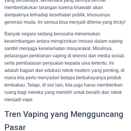
yang berbahaya, sementara yang lainnya berniat
memberlakukan larangan karena khawatir akan
dampaknya terhadap kesehatan publik, khususnya
generasi muda. Ini semua bisa menjadi dilema yang tricky!
Banyak negara sedang berusaha menemukan
keseimbangan antara mengizinkan inovasi dalam vaping
sambil menjaga keselamatan masyarakat. Misalnya,
pelarangan periklanan vaping di televisi dan media sosial,
serta pembatasan penjualan kepada usia tertentu. Ini
adalah bagian dari edukasi rokok modern yang penting, di
mana kita perlu menyadari betapa berbahayanya produk
tembakau. Tetapi, di sisi lain, kita juga harus memberikan
ruang bagi mereka yang memilih untuk beralih dari rokok
menjadi vape.
Tren Vaping yang Mengguncang
Pasar