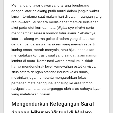
Memandang layar gawai yang terang benderang
dengan latar belakang putih murni dalam jangka waktu
lama—terutama saat malam hari di dalam ruangan yang
redup—terbukti secara medis dapat memicu kelelahan
akut pada otot kornea mata (
digital eye strain
) serta
menghambat sekresi hormon tidur alami. Sebaliknya,
latar belakang warna gelap diredam yang dipadukan
dengan pendaran warna aksen yang mewah seperti
kuning emas, merah menyala, atau hijau neon akan
menciptakan kontras visual yang sangat tajam namun
lembut di mata. Kombinasi warna premium ini tidak
hanya mendongkrak level kemewahan estetika visual
situs setara dengan standar industri kelas dunia,
melainkan juga membantu mengarahkan fokus
perhatian mata pengguna langsung ke area tombol
navigasi utama tanpa terganggu oleh silau cahaya layar
yang melelahkan pikiran.
Mengendurkan Ketegangan Saraf
dengan Hiburan Virtual di Malam