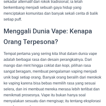
sekadar alternatif dari rokok tradisional; ia telah
berkembang menjadi sebuah gaya hidup yang
menciptakan komunitas dan banyak sekali cerita di balik
setiap puff.
Menggali Dunia Vape: Kenapa
Orang Terpesona?
Tempat pertama yang sering kita lihat dalam dunia vape
adalah berbagai rasa dan desain perangkatnya. Dari
mango dan mint hingga coklat dan kopi, pilihan rasa
sangat beragam, membuat pengalaman vaping menjadi
unik bagi setiap orang. Banyak orang beralih dari merokok
ke vaping karena bisa bebas memilih rasa yang sesuai
selera, dan ini membuat mereka merasa lebih terlibat dan
menikmati prosesnya. Vape itu bukan hanya soal
menyalakan sesuatu dan mengisap; itu tentang eksplorasi