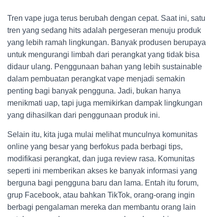
Tren vape juga terus berubah dengan cepat. Saat ini, satu
tren yang sedang hits adalah pergeseran menuju produk
yang lebih ramah lingkungan. Banyak produsen berupaya
untuk mengurangi limbah dari perangkat yang tidak bisa
didaur ulang. Penggunaan bahan yang lebih sustainable
dalam pembuatan perangkat vape menjadi semakin
penting bagi banyak pengguna. Jadi, bukan hanya
menikmati uap, tapi juga memikirkan dampak lingkungan
yang dihasilkan dari penggunaan produk ini.
Selain itu, kita juga mulai melihat munculnya komunitas
online yang besar yang berfokus pada berbagi tips,
modifikasi perangkat, dan juga review rasa. Komunitas
seperti ini memberikan akses ke banyak informasi yang
berguna bagi pengguna baru dan lama. Entah itu forum,
grup Facebook, atau bahkan TikTok, orang-orang ingin
berbagi pengalaman mereka dan membantu orang lain