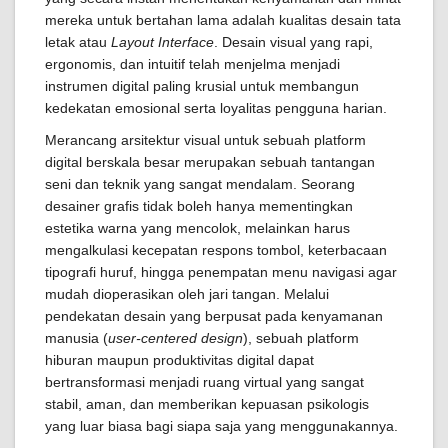
mereka untuk bertahan lama adalah kualitas desain tata
letak atau
Layout Interface
. Desain visual yang rapi,
ergonomis, dan intuitif telah menjelma menjadi
instrumen digital paling krusial untuk membangun
kedekatan emosional serta loyalitas pengguna harian.
Merancang arsitektur visual untuk sebuah platform
digital berskala besar merupakan sebuah tantangan
seni dan teknik yang sangat mendalam. Seorang
desainer grafis tidak boleh hanya mementingkan
estetika warna yang mencolok, melainkan harus
mengalkulasi kecepatan respons tombol, keterbacaan
tipografi huruf, hingga penempatan menu navigasi agar
mudah dioperasikan oleh jari tangan. Melalui
pendekatan desain yang berpusat pada kenyamanan
manusia (
user-centered design
), sebuah platform
hiburan maupun produktivitas digital dapat
bertransformasi menjadi ruang virtual yang sangat
stabil, aman, dan memberikan kepuasan psikologis
yang luar biasa bagi siapa saja yang menggunakannya.