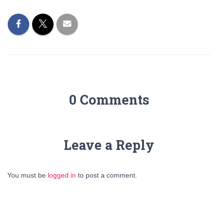
0 Comments
Leave a Reply
You must be
logged in
to post a comment.