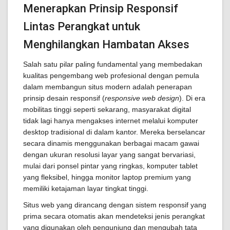
Menerapkan Prinsip Responsif
Lintas Perangkat untuk
Menghilangkan Hambatan Akses
Salah satu pilar paling fundamental yang membedakan
kualitas pengembang web profesional dengan pemula
dalam membangun situs modern adalah penerapan
prinsip desain responsif (
responsive web design
). Di era
mobilitas tinggi seperti sekarang, masyarakat digital
tidak lagi hanya mengakses internet melalui komputer
desktop tradisional di dalam kantor. Mereka berselancar
secara dinamis menggunakan berbagai macam gawai
dengan ukuran resolusi layar yang sangat bervariasi,
mulai dari ponsel pintar yang ringkas, komputer tablet
yang fleksibel, hingga monitor laptop premium yang
memiliki ketajaman layar tingkat tinggi.
Situs web yang dirancang dengan sistem responsif yang
prima secara otomatis akan mendeteksi jenis perangkat
yang digunakan oleh pengunjung dan mengubah tata