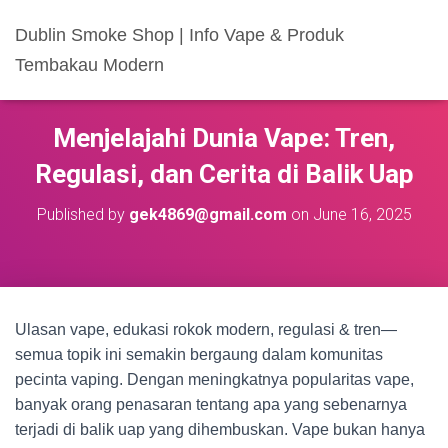
Dublin Smoke Shop | Info Vape & Produk
Tembakau Modern
Menjelajahi Dunia Vape: Tren,
Regulasi, dan Cerita di Balik Uap
Published by
gek4869@gmail.com
on
June 16, 2025
Ulasan vape, edukasi rokok modern, regulasi & tren—
semua topik ini semakin bergaung dalam komunitas
pecinta vaping. Dengan meningkatnya popularitas vape,
banyak orang penasaran tentang apa yang sebenarnya
terjadi di balik uap yang dihembuskan. Vape bukan hanya