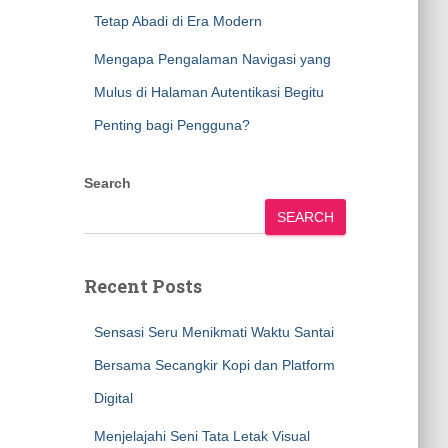
Tetap Abadi di Era Modern
Mengapa Pengalaman Navigasi yang
Mulus di Halaman Autentikasi Begitu
Penting bagi Pengguna?
Search
SEARCH
Recent Posts
Sensasi Seru Menikmati Waktu Santai
Bersama Secangkir Kopi dan Platform
Digital
Menjelajahi Seni Tata Letak Visual