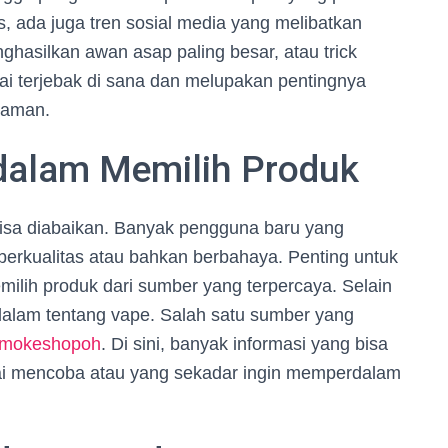
s, ada juga tren sosial media yang melibatkan
nghasilkan awan asap paling besar, atau trick
pai terjebak di sana dan melupakan pentingnya
 aman.
dalam Memilih Produk
isa diabaikan. Banyak pengguna baru yang
berkualitas atau bahkan berbahaya. Penting untuk
lih produk dari sumber yang terpercaya. Selain
 dalam tentang vape. Salah satu sumber yang
smokeshopoh
. Di sini, banyak informasi yang bisa
ai mencoba atau yang sekadar ingin memperdalam