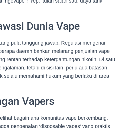
t ‘ngevape’? Yep, itulah salah satu daya tarik
awasi Dunia Vape
ang pula tanggung jawab. Regulasi mengenai
eberapa daerah bahkan melarang penjualan vape
g rentan terhadap ketergantungan nikotin. Di satu
engalaman, tetapi di sisi lain, perlu ada batasan
tuk selalu memahami hukum yang berlaku di area
angan Vapers
 melihat bagaimana komunitas vape berkembang.
gga pengenalan ‘disposable vapes’ yang praktis