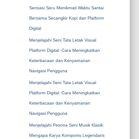
Sensasi Seru Menikmati Waktu Santai
Bersama Secangkir Kopi dan Platform
Digital
Menjelajahi Seni Tata Letak Visual
Platform Digital: Cara Meningkatkan
Keterbacaan dan Kenyamanan
Navigasi Pengguna
Menjelajahi Seni Tata Letak Visual
Platform Digital: Cara Meningkatkan
Keterbacaan dan Kenyamanan
Navigasi Pengguna
Menjelajahi Pesona Seni Musik Klasik:
Mengapa Karya Komponis Legendaris