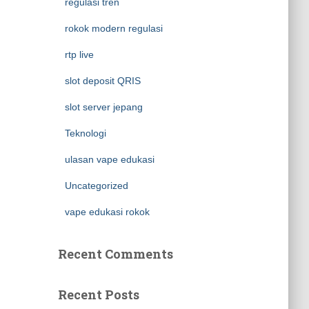
regulasi tren
rokok modern regulasi
rtp live
slot deposit QRIS
slot server jepang
Teknologi
ulasan vape edukasi
Uncategorized
vape edukasi rokok
Recent Comments
Recent Posts