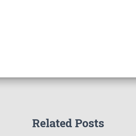
Related Posts