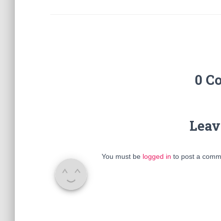
0 C
Leav
You must be
logged in
to post a comm