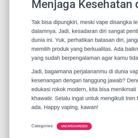
Menjaga Kesehatan d
Tak bisa dipungkiri, meski vape disangka le
dalamnya. Jadi, kesadaran diri sangat pen
dunia ini. Yuk, perhatikan batasan diri, jan
memilih produk yang berkualitas. Ada baik
yang sudah berpengalaman agar kamu tida
Jadi, bagaimana perjalananmu di dunia v
kesenangan dengan tanggung jawab? Deng
edukasi rokok modern, kita bisa menikmati 
khawatir. Selalu ingat untuk mengikuti tren
ada. Happy vaping, kawan!
Categories:
UNCATEGORIZED