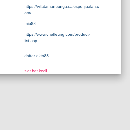
https://villatamanbunga.salespenjualan.c
om/
mio88
https://www.chefleung.com/product-
list.asp
daftar okto88
slot bet kecil