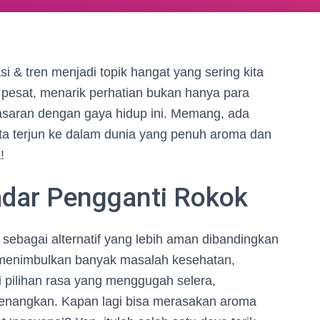
i & tren menjadi topik hangat yang sering kita
 pesat, menarik perhatian bukan hanya para
nasaran dengan gaya hidup ini. Memang, ada
ita terjun ke dalam dunia yang penuh aroma dan
!
kadar Pengganti Rokok
 sebagai alternatif yang lebih aman dibandingkan
u menimbulkan banyak masalah kesehatan,
 pilihan rasa yang menggugah selera,
nangkan. Kapan lagi bisa merasakan aroma