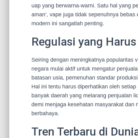
uap yang berwarna-warni. Satu hal yang pe
aman’, vape juga tidak sepenuhnya bebas da
modern ini sangatlah penting.
Regulasi yang Harus
Seiring dengan meningkatnya popularitas v
negara mulai aktif untuk mengatur penjua
batasan usia, pemenuhan standar produksi,
Hal ini tentu harus diperhatikan oleh seti
banyak daerah yang melarang penjualan liq
demi menjaga kesehatan masyarakat dan 
berbahaya.
Tren Terbaru di Duni