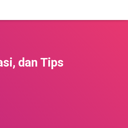
si, dan Tips