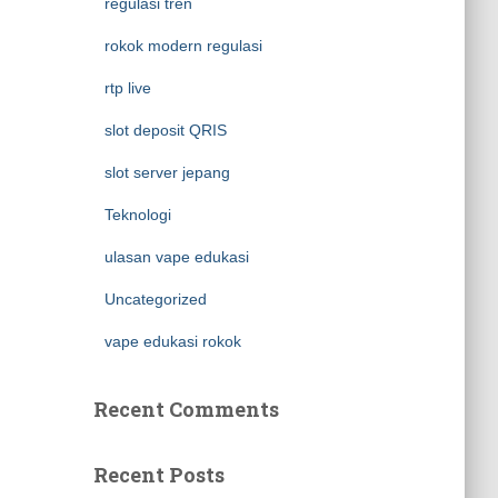
regulasi tren
rokok modern regulasi
rtp live
slot deposit QRIS
slot server jepang
Teknologi
ulasan vape edukasi
Uncategorized
vape edukasi rokok
Recent Comments
Recent Posts