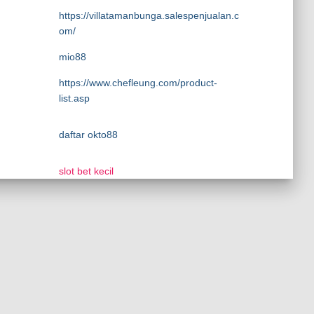
https://villatamanbunga.salespenjualan.c
om/
mio88
https://www.chefleung.com/product-
list.asp
daftar okto88
slot bet kecil