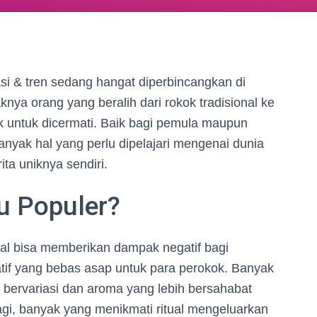
si & tren sedang hangat diperbincangkan di
ya orang yang beralih dari rokok tradisional ke
k untuk dicermati. Baik bagi pemula maupun
yak hal yang perlu dipelajari mengenai dunia
ita uniknya sendiri.
u Populer?
nal bisa memberikan dampak negatif bagi
atif yang bebas asap untuk para perokok. Banyak
 bervariasi dan aroma yang lebih bersahabat
gi, banyak yang menikmati ritual mengeluarkan