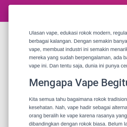
Ulasan vape, edukasi rokok modern, regula
berbagai kalangan. Dengan semakin banyakn
vape, membuat industri ini semakin menari
mereka yang sudah berpengalaman, ada ban
vape ini. Dan tentu saja, dunia ini punya cer
Mengapa Vape Begit
Kita semua tahu bagaimana rokok tradisio
kesehatan. Nah, vape hadir sebagai altern
orang beralih ke vape karena rasanya yang
dibandingkan dengan rokok biasa. Belum la