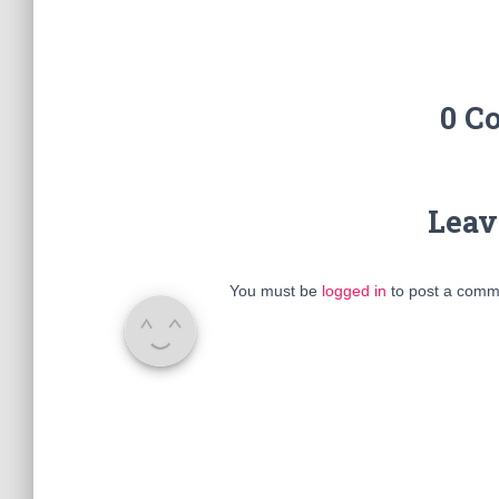
0 C
Leav
You must be
logged in
to post a comm