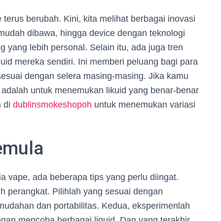
terus berubah. Kini, kita melihat berbagai inovasi
 mudah dibawa, hingga device dengan teknologi
yang lebih personal. Selain itu, ada juga tren
id mereka sendiri. Ini memberi peluang bagi para
 sesuai dengan selera masing-masing. Jika kamu
a adalah untuk menemukan likuid yang benar-benar
n di
dublinsmokeshopoh
untuk menemukan variasi
emula
 vape, ada beberapa tips yang perlu diingat.
h perangkat. Pilihlah yang sesuai dengan
mudahan dan portabilitas. Kedua, eksperimenlah
ngan mencoba berbagai liquid. Dan yang terakhir,