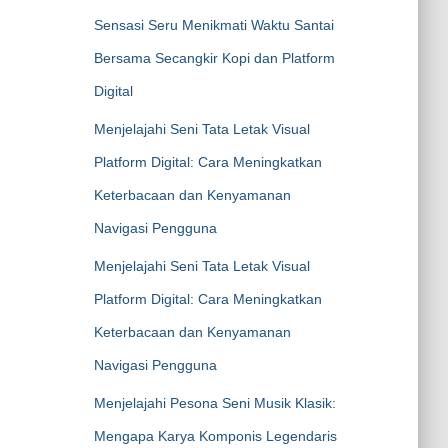
Sensasi Seru Menikmati Waktu Santai
Bersama Secangkir Kopi dan Platform
Digital
Menjelajahi Seni Tata Letak Visual
Platform Digital: Cara Meningkatkan
Keterbacaan dan Kenyamanan
Navigasi Pengguna
Menjelajahi Seni Tata Letak Visual
Platform Digital: Cara Meningkatkan
Keterbacaan dan Kenyamanan
Navigasi Pengguna
Menjelajahi Pesona Seni Musik Klasik:
Mengapa Karya Komponis Legendaris