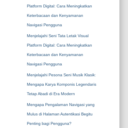
Platform Digital: Cara Meningkatkan
Keterbacaan dan Kenyamanan
Navigasi Pengguna
Menjelajahi Seni Tata Letak Visual
Platform Digital: Cara Meningkatkan
Keterbacaan dan Kenyamanan
Navigasi Pengguna
Menjelajahi Pesona Seni Musik Klasik:
Mengapa Karya Komponis Legendaris
Tetap Abadi di Era Modern
Mengapa Pengalaman Navigasi yang
Mulus di Halaman Autentikasi Begitu
Penting bagi Pengguna?