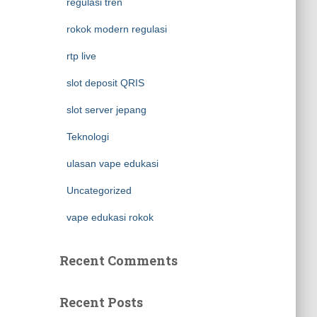
regulasi tren
rokok modern regulasi
rtp live
slot deposit QRIS
slot server jepang
Teknologi
ulasan vape edukasi
Uncategorized
vape edukasi rokok
Recent Comments
Recent Posts