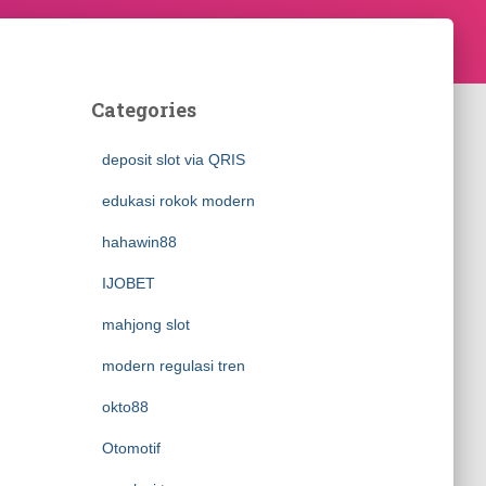
Categories
deposit slot via QRIS
edukasi rokok modern
hahawin88
IJOBET
mahjong slot
modern regulasi tren
okto88
Otomotif