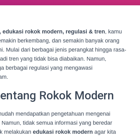
, edukasi rokok modern, regulasi & tren
, kamu
 semakin berkembang, dan semakin banyak orang
ni. Mulai dari berbagai jenis perangkat hingga rasa-
adi tren yang tidak bisa diabaikan. Namun,
ga berbagai regulasi yang mengawasi
lam.
 tentang Rokok Modern
ih mudah mendapatkan pengetahuan mengenai
. Namun, tidak semua informasi yang beredar
tuk melakukan
edukasi rokok modern
agar kita