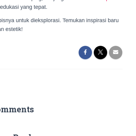
edukasi yang tepat.
isnya untuk dieksplorasi. Temukan inspirasi baru
 estetik!
omments