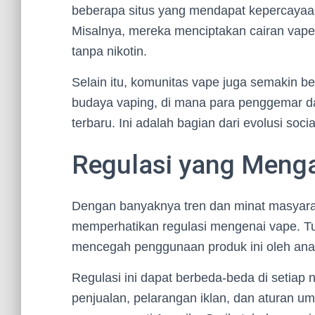
beberapa situs yang mendapat kepercayaa
Misalnya, mereka menciptakan cairan vape
tanpa nikotin.
Selain itu, komunitas vape juga semakin 
budaya vaping, di mana para penggemar da
terbaru. Ini adalah bagian dari evolusi soci
Regulasi yang Meng
Dengan banyaknya tren dan minat masyarak
memperhatikan regulasi mengenai vape. T
mencegah penggunaan produk ini oleh ana
Regulasi ini dapat berbeda-beda di setia
penjualan, pelarangan iklan, dan aturan 