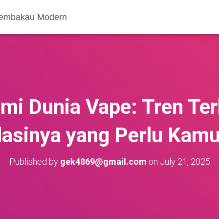
 Tembakau Modern
mi Dunia Vape: Tren Ter
asinya yang Perlu Kam
Published by
gek4869@gmail.com
on
July 21, 2025