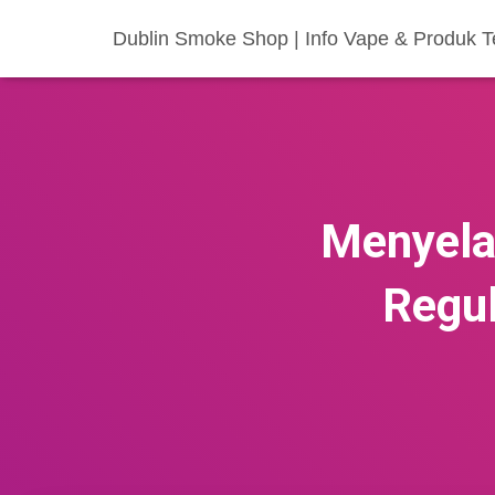
Dublin Smoke Shop | Info Vape & Produk
Menyela
Regul