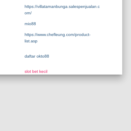
https://villatamanbunga.salespenjualan.c
om/
mio88
https://www.chefleung.com/product-
list.asp
daftar okto88
slot bet kecil