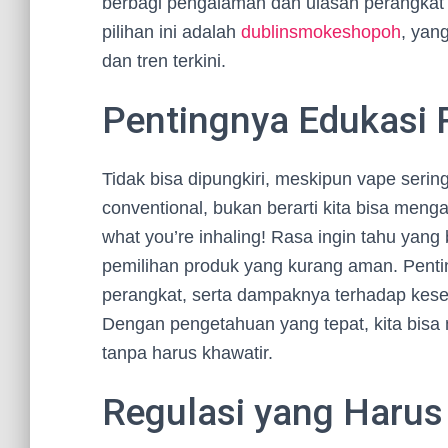
berbagi pengalaman dan ulasan perangkat t
pilihan ini adalah
dublinsmokeshopoh
, yan
dan tren terkini.
Pentingnya Edukasi
Tidak bisa dipungkiri, meskipun vape seri
conventional, bukan berarti kita bisa menga
what you’re inhaling! Rasa ingin tahu yan
pemilihan produk yang kurang aman. Pentin
perangkat, serta dampaknya terhadap kese
Dengan pengetahuan yang tepat, kita bisa
tanpa harus khawatir.
Regulasi yang Harus