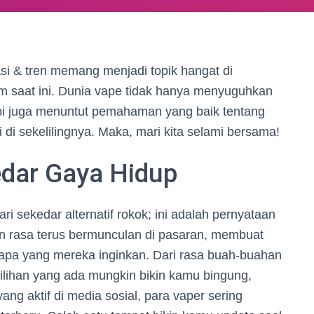
si & tren memang menjadi topik hangat di
saat ini. Dunia vape tidak hanya menyuguhkan
api juga menuntut pemahaman yang baik tentang
 di sekelilingnya. Maka, mari kita selami bersama!
edar Gaya Hidup
ri sekedar alternatif rokok; ini adalah pernyataan
n rasa terus bermunculan di pasaran, membuat
apa yang mereka inginkan. Dari rasa buah-buahan
pilihan yang ada mungkin bikin kamu bingung,
ang aktif di media sosial, para vaper sering