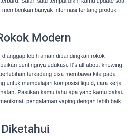
erbaru. Salah satu tempat bikin kamu update soal
g memberikan banyak informasi tentang produk
 Rokok Modern
ng dianggap lebih aman dibandingkan rokok
baikan pentingnya edukasi. It’s all about knowing
g berlebihan terkadang bisa membawa kita pada
g untuk mempelajari komposisi liquid, cara kerja
hatan. Pastikan kamu tahu apa yang kamu pakai.
 menikmati pengalaman vaping dengan lebih baik
 Diketahui