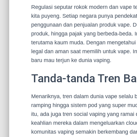
Regulasi seputar rokok modern dan vape t
kita puyeng. Setiap negara punya pendeka
penggunaan dan penjualan produk vape. D
produk, hingga pajak yang berbeda-beda. 
terutama kaum muda. Dengan mengetahui r
legal dan aman saat memilih untuk vape. In
baru mau terjun ke dunia vaping.
Tanda-tanda Tren Ba
Menariknya, tren dalam dunia vape selalu 
ramping hingga sistem pod yang super muda
itu, ada juga tren social vaping yang rama
keahlian mereka dalam mengeluarkan cloud
komunitas vaping semakin berkembang dan