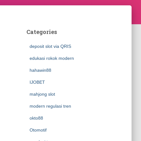
Categories
deposit slot via QRIS
edukasi rokok modern
hahawin88
IJOBET
mahjong slot
modern regulasi tren
okto88
Otomotif