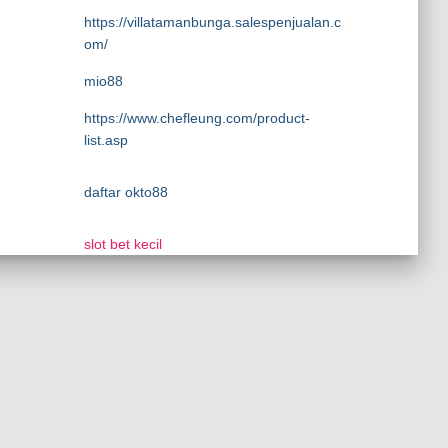
https://villatamanbunga.salespenjualan.c
om/
mio88
https://www.chefleung.com/product-
list.asp
daftar okto88
slot bet kecil