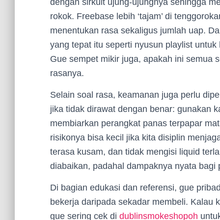
dengan sirkuit ujung-ujungnya sehingga mem
rokok. Freebase lebih ‘tajam’ di tenggoroka
menentukan rasa sekaligus jumlah uap. Dan
yang tepat itu seperti nyusun playlist untuk h
Gue sempet mikir juga, apakah ini semua so
rasanya.
Selain soal rasa, keamanan juga perlu diper
jika tidak dirawat dengan benar: gunakan ka
membiarkan perangkat panas terpapar mata
risikonya bisa kecil jika kita disiplin menj
terasa kusam, dan tidak mengisi liquid terla
diabaikan, padahal dampaknya nyata bagi 
Di bagian edukasi dan referensi, gue pri
bekerja daripada sekadar membeli. Kalau 
gue sering cek di
dublinsmokeshopoh
untuk