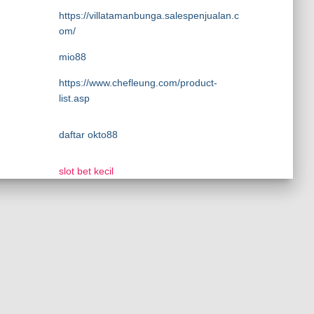
https://villatamanbunga.salespenjualan.c
om/
mio88
https://www.chefleung.com/product-
list.asp
daftar okto88
slot bet kecil