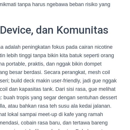
ikmati tanpa harus ngebawa beban risiko yang
, Device, dan Komunitas
sa adalah peningkatan fokus pada cairan nicotine
 lebih tinggi tanpa bikin kita batuk seperti orang
na portable, praktis, dan nggak bikin dompet
yang besar berdasi. Secara perangkat, mesh coil
seri; build deck makin user-friendly, jadi gue nggak
oil dan kapasitas tank. Dari sisi rasa, gue melihat
: buah tropis yang segar dengan sentuhan dessert
a, atau bahkan rasa teh susu ala kedai jalanan.
hat lokal sampai meet-up di kafe yang ramah
omendasi, cobain rasa baru, dan tertawa bareng