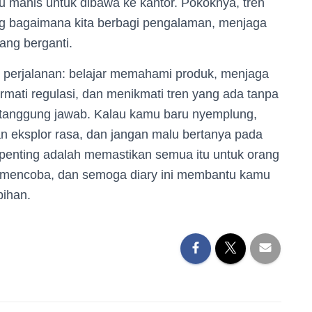
lu manis untuk dibawa ke kantor. Pokoknya, tren
ang bagaimana kita berbagi pengalaman, menjaga
yang berganti.
h perjalanan: belajar memahami produk, menjaga
mati regulasi, dan menikmati tren yang ada tanpa
rtanggung jawab. Kalau kamu baru nyemplung,
an eksplor rasa, dan jangan malu bertanya pada
g penting adalah memastikan semua itu untuk orang
 mencoba, dan semoga diary ini membantu kamu
bihan.