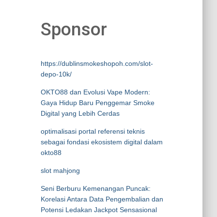
Sponsor
https://dublinsmokeshopoh.com/slot-
depo-10k/
OKTO88 dan Evolusi Vape Modern:
Gaya Hidup Baru Penggemar Smoke
Digital yang Lebih Cerdas
optimalisasi portal referensi teknis
sebagai fondasi ekosistem digital dalam
okto88
slot mahjong
Seni Berburu Kemenangan Puncak:
Korelasi Antara Data Pengembalian dan
Potensi Ledakan Jackpot Sensasional