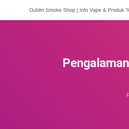
Dublin Smoke Shop | Info Vape & Produk
Pengalaman
P