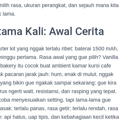
milih rasa, ukuran perangkat, dan sejauh mana kita
k lama.
ama Kali: Awal Cerita
er kit yang nggak terlalu ribet: baterai 1500 mAh,
minggu pertama. Rasa awal yang gue pilih? Vanilla
bakery itu cocok buat ambient kamar kursi cafe
k pacaran jarak jauh: hum, enak di mulut, nggak
l yang bikin gue ngakak sampai sekarang: gue kira
us ngerti watt, resistansi, dan rasping yang tepat.
oba menyesuaikan setting, tapi lama-lama gue
ak: terlalu panas, rasa getir; terlalu rendah, rasa
api halus, uap tipis, dan kebahagiaan kecil ketika