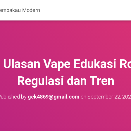
 Tembakau Modern
 Ulasan Vape Edukasi R
Regulasi dan Tren
ublished by
gek4869@gmail.com
on
September 22, 20