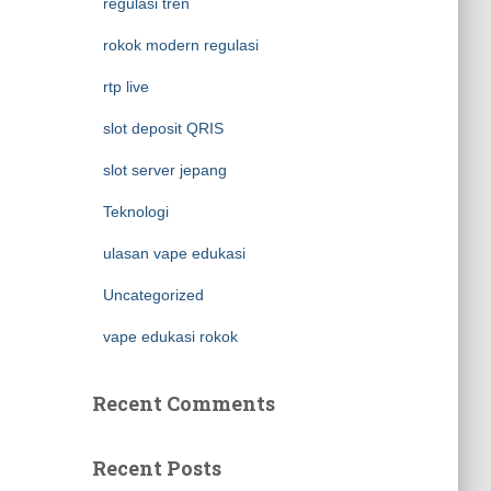
regulasi tren
rokok modern regulasi
rtp live
slot deposit QRIS
slot server jepang
Teknologi
ulasan vape edukasi
Uncategorized
vape edukasi rokok
Recent Comments
Recent Posts