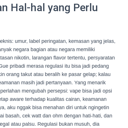
an Hal-hal yang Perlu
knis: umur, label peringatan, kemasan yang jelas,
anyak negara bagian atau negara memiliki
san nikotin, larangan flavor tertentu, persyaratan
Gue pribadi merasa regulasi itu bisa jadi pedang
kin orang takut atau beralih ke pasar gelap; kalau
n keamanan masih jadi pertanyaan. Yang menarik
perlahan mengubah persepsi: vape bisa jadi opsi
etap aware terhadap kualitas cairan, keamanan
ya, aku nggak bisa menahan diri untuk ngingetin
rai basah, cek watt dan ohm dengan hati-hati, dan
legal atau palsu. Regulasi bukan musuh, dia