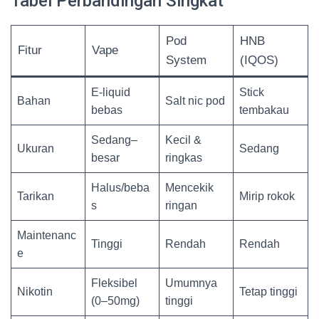
Tabel Perbandingan Singkat
Pod
HNB
Fitur
Vape
System
(IQOS)
E-liquid
Stick
Bahan
Salt nic pod
bebas
tembakau
Sedang–
Kecil &
Ukuran
Sedang
besar
ringkas
Halus/beba
Mencekik
Tarikan
Mirip rokok
s
ringan
Maintenanc
Tinggi
Rendah
Rendah
e
Fleksibel
Umumnya
Nikotin
Tetap tinggi
(0–50mg)
tinggi