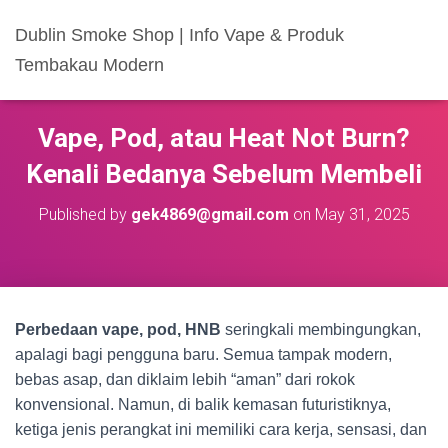
Dublin Smoke Shop | Info Vape & Produk
Tembakau Modern
Vape, Pod, atau Heat Not Burn?
Kenali Bedanya Sebelum Membeli
Published by
gek4869@gmail.com
on
May 31, 2025
Perbedaan vape, pod, HNB
seringkali membingungkan,
apalagi bagi pengguna baru. Semua tampak modern,
bebas asap, dan diklaim lebih “aman” dari rokok
konvensional. Namun, di balik kemasan futuristiknya,
ketiga jenis perangkat ini memiliki cara kerja, sensasi, dan