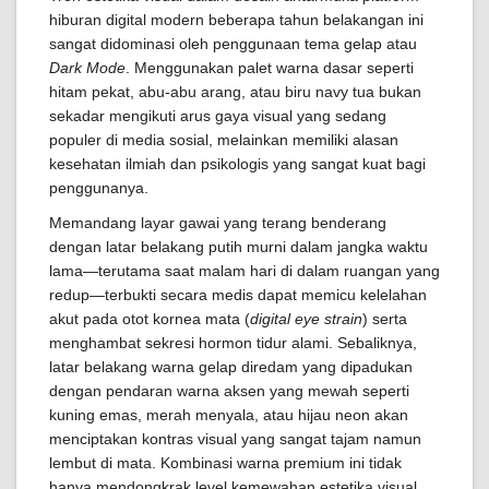
hiburan digital modern beberapa tahun belakangan ini
sangat didominasi oleh penggunaan tema gelap atau
Dark Mode
. Menggunakan palet warna dasar seperti
hitam pekat, abu-abu arang, atau biru navy tua bukan
sekadar mengikuti arus gaya visual yang sedang
populer di media sosial, melainkan memiliki alasan
kesehatan ilmiah dan psikologis yang sangat kuat bagi
penggunanya.
Memandang layar gawai yang terang benderang
dengan latar belakang putih murni dalam jangka waktu
lama—terutama saat malam hari di dalam ruangan yang
redup—terbukti secara medis dapat memicu kelelahan
akut pada otot kornea mata (
digital eye strain
) serta
menghambat sekresi hormon tidur alami. Sebaliknya,
latar belakang warna gelap diredam yang dipadukan
dengan pendaran warna aksen yang mewah seperti
kuning emas, merah menyala, atau hijau neon akan
menciptakan kontras visual yang sangat tajam namun
lembut di mata. Kombinasi warna premium ini tidak
hanya mendongkrak level kemewahan estetika visual