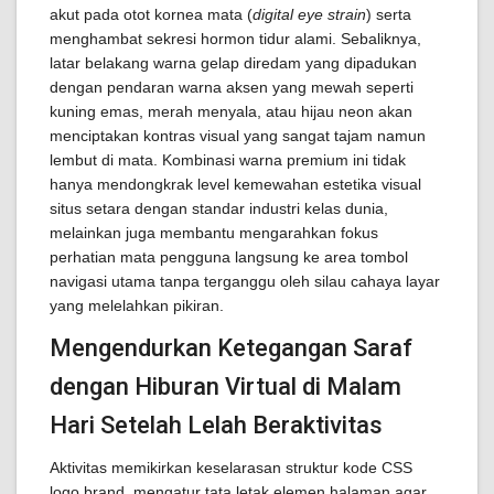
akut pada otot kornea mata (
digital eye strain
) serta
menghambat sekresi hormon tidur alami. Sebaliknya,
latar belakang warna gelap diredam yang dipadukan
dengan pendaran warna aksen yang mewah seperti
kuning emas, merah menyala, atau hijau neon akan
menciptakan kontras visual yang sangat tajam namun
lembut di mata. Kombinasi warna premium ini tidak
hanya mendongkrak level kemewahan estetika visual
situs setara dengan standar industri kelas dunia,
melainkan juga membantu mengarahkan fokus
perhatian mata pengguna langsung ke area tombol
navigasi utama tanpa terganggu oleh silau cahaya layar
yang melelahkan pikiran.
Mengendurkan Ketegangan Saraf
dengan Hiburan Virtual di Malam
Hari Setelah Lelah Beraktivitas
Aktivitas memikirkan keselarasan struktur kode CSS
logo brand, mengatur tata letak elemen halaman agar