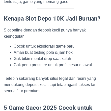
tentu saja, game yang memang gacor!
Kenapa Slot Depo 10K Jadi Buruan?
Slot online dengan deposit kecil punya banyak
keunggulan:
Cocok untuk eksplorasi game baru
Aman buat testing pola & jam hoki
Gak bikin mental drop saat kalah
Gak perlu pressure untuk profit besar di awal
Terlebih sekarang banyak situs legal dan resmi yang
mendukung deposit kecil, tapi tetap ngasih akses ke
semua fitur premium.
5 Game Gacor 2025 Cocok untuk