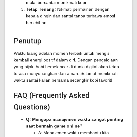
mulai bersantai menikmati kopi.
Tetap Tenang:
Nikmati permainan dengan
kepala dingin dan santai tanpa terbawa emosi
berlebihan.
Penutup
Waktu luang adalah momen terbaik untuk mengisi
kembali energi positif dalam diri. Dengan pengelolaan
yang bijak, hobi berselancar di dunia digital akan tetap
terasa menyenangkan dan aman. Selamat menikmati
waktu santai kalian bersama secangkir kopi favorit!
FAQ (Frequently Asked
Questions)
Q: Mengapa manajemen waktu sangat penting
saat bermain game online?
A: Manajemen waktu membantu kita