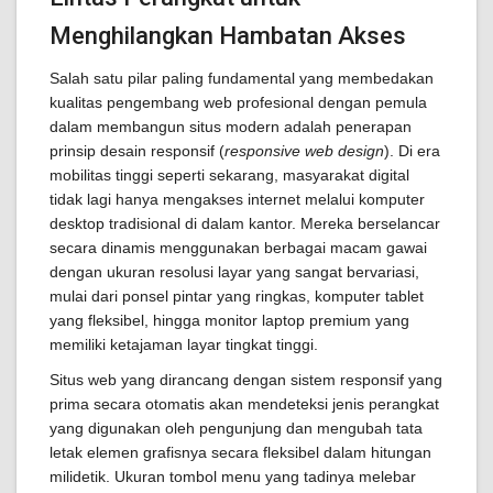
Menghilangkan Hambatan Akses
Salah satu pilar paling fundamental yang membedakan
kualitas pengembang web profesional dengan pemula
dalam membangun situs modern adalah penerapan
prinsip desain responsif (
responsive web design
). Di era
mobilitas tinggi seperti sekarang, masyarakat digital
tidak lagi hanya mengakses internet melalui komputer
desktop tradisional di dalam kantor. Mereka berselancar
secara dinamis menggunakan berbagai macam gawai
dengan ukuran resolusi layar yang sangat bervariasi,
mulai dari ponsel pintar yang ringkas, komputer tablet
yang fleksibel, hingga monitor laptop premium yang
memiliki ketajaman layar tingkat tinggi.
Situs web yang dirancang dengan sistem responsif yang
prima secara otomatis akan mendeteksi jenis perangkat
yang digunakan oleh pengunjung dan mengubah tata
letak elemen grafisnya secara fleksibel dalam hitungan
milidetik. Ukuran tombol menu yang tadinya melebar