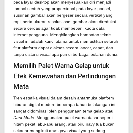
pada layar desktop akan menyesuaikan diri menjadi
tombol sentuh yang proporsional pada layar ponsel,
susunan gambar akan bergeser secara vertikal yang
rapi, serta ukuran resolusi aset gambar akan direduksi
secara cerdas agar tidak membebani kuota data
internet pengguna. Menghilangkan hambatan teknis
visual ini adalah kunci utama untuk memastikan seluruh
fitur platform dapat diakses secara lancar, cepat, dan
tanpa distorsi visual apa pun di berbagai belahan dunia.
Memilih Palet Warna Gelap untuk
Efek Kemewahan dan Perlindungan
Mata
Tren estetika visual dalam desain antarmuka platform
hiburan digital modern beberapa tahun belakangan ini
sangat didominasi oleh penggunaan tema gelap atau
Dark Mode
. Menggunakan palet warna dasar seperti
hitam pekat, abu-abu arang, atau biru navy tua bukan
sekadar mengikuti arus gaya visual yang sedang