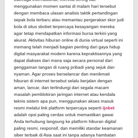
menggunakan momen santai di malam hari tersebut
dengan membaca ulasan analisis taktik pertandingan
sepak bola terbaru atau memantau pergerakan skor judi
bola di situs sbobet terpercaya kesayangan mereka
agar tetap mendapatkan informasi bursa terkini yang
akurat. Aktivitas hiburan online di dunia virtual seperti ini
memang telah menjadi bagian penting dari gaya hidup
digital masyarakat modern karena kepraktisannya yang
dapat diakses dari mana saja secara personal dari
genggaman tangan di ruang pribadi yang sejuk dan
nyaman. Agar proses berselancar dan menikmati
hiburan di internet tersebut selalu berjalan dengan
aman, lancar, dan terlindungi dari segala macam
masalah pemblokiran jaringan internet atau kendala
teknis sistem apa pun, menggunakan akses masuk
resmi melalui link platform terpercaya seperti
ijobet
adalah opsi paling cerdas untuk memastikan gawai
Anda terhubung langsung ke platform hiburan digital
paling resmi, responsif, dan memiliki standar keamanan
siber terbaik di Asia saat ini tanpa adanya hambatan