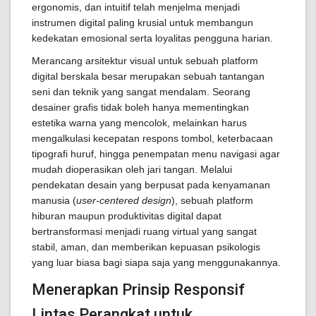
ergonomis, dan intuitif telah menjelma menjadi
instrumen digital paling krusial untuk membangun
kedekatan emosional serta loyalitas pengguna harian.
Merancang arsitektur visual untuk sebuah platform
digital berskala besar merupakan sebuah tantangan
seni dan teknik yang sangat mendalam. Seorang
desainer grafis tidak boleh hanya mementingkan
estetika warna yang mencolok, melainkan harus
mengalkulasi kecepatan respons tombol, keterbacaan
tipografi huruf, hingga penempatan menu navigasi agar
mudah dioperasikan oleh jari tangan. Melalui
pendekatan desain yang berpusat pada kenyamanan
manusia (
user-centered design
), sebuah platform
hiburan maupun produktivitas digital dapat
bertransformasi menjadi ruang virtual yang sangat
stabil, aman, dan memberikan kepuasan psikologis
yang luar biasa bagi siapa saja yang menggunakannya.
Menerapkan Prinsip Responsif
Lintas Perangkat untuk