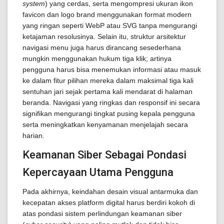
system
) yang cerdas, serta mengompresi ukuran ikon
favicon dan logo brand menggunakan format modern
yang ringan seperti WebP atau SVG tanpa mengurangi
ketajaman resolusinya. Selain itu, struktur arsitektur
navigasi menu juga harus dirancang sesederhana
mungkin menggunakan hukum tiga klik; artinya
pengguna harus bisa menemukan informasi atau masuk
ke dalam fitur pilihan mereka dalam maksimal tiga kali
sentuhan jari sejak pertama kali mendarat di halaman
beranda. Navigasi yang ringkas dan responsif ini secara
signifikan mengurangi tingkat pusing kepala pengguna
serta meningkatkan kenyamanan menjelajah secara
harian.
Keamanan Siber Sebagai Pondasi
Kepercayaan Utama Pengguna
Pada akhirnya, keindahan desain visual antarmuka dan
kecepatan akses platform digital harus berdiri kokoh di
atas pondasi sistem perlindungan keamanan siber