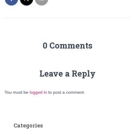
0 Comments
Leave a Reply
You must be
logged in
to post a comment.
Categories