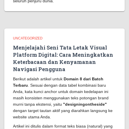
seluruh penjuru dunia.
UNCATEGORIZED
Menjelajahi Seni Tata Letak Visual
Platform Digital: Cara Meningkatkan
Keterbacaan dan Kenyamanan
Navigasi Pengguna
Berikut adalah artikel untuk
Domain 8 dari Batch
Terbaru
. Sesuai dengan data tabel kombinasi baru
Anda, kata kunci anchor untuk domain kedelapan ini
masih konsisten menggunakan teks potongan brand
murni tanpa ekstensi, yaitu
"designingontheside"
dengan target tautan aktif yang diarahkan langsung ke
website utama Anda.
Artikel ini ditulis dalam format teks biasa (natural) yang