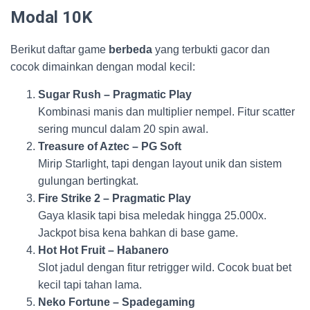
Modal 10K
Berikut daftar game
berbeda
yang terbukti gacor dan
cocok dimainkan dengan modal kecil:
Sugar Rush – Pragmatic Play
Kombinasi manis dan multiplier nempel. Fitur scatter
sering muncul dalam 20 spin awal.
Treasure of Aztec – PG Soft
Mirip Starlight, tapi dengan layout unik dan sistem
gulungan bertingkat.
Fire Strike 2 – Pragmatic Play
Gaya klasik tapi bisa meledak hingga 25.000x.
Jackpot bisa kena bahkan di base game.
Hot Hot Fruit – Habanero
Slot jadul dengan fitur retrigger wild. Cocok buat bet
kecil tapi tahan lama.
Neko Fortune – Spadegaming