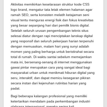
Aktivitas memikirkan keselarasan struktur kode CSS
logo brand, mengatur tata letak elemen halaman agar
ramah SEO, serta konsisten melatih ketajaman seni
visual tentu menguras energi fisik dan fokus kreativitas
yang besar sepanjang hari dari pemilik bisnis digital.
Setelah seluruh urusan pengembangan teknis situs
selesai diatur dengan rapi menciptakan lanskap digital
yang responsif dan seluruh pekerjaan harian terpenuhi
dengan memuaskan, malam hari yang sunyi adalah
momen yang paling berharga untuk beristirahat secara
total di rumah. Di waktu santai sebelum memejamkan
mata ini, bersenang-senang di internet menggunakan
gawai pintar merupakan cara yang sangat ideal bagi
masyarakat urban untuk menikmati hiburan digital yang
seru, interaktif, dan dapat memicu kesegaran pikiran
secara instan dari kejenuhan rutinitas harian yang
padat.
Bagi beberapa kalangan profesional yang memiliki
ketertarikan mendalam pada perkembangan industri
olahraga internasional, mereka sering kali