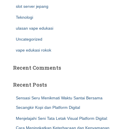
slot server jepang
Teknologi
ulasan vape edukasi
Uncategorized
vape edukasi rokok
Recent Comments
Recent Posts
Sensasi Seru Menikmati Waktu Santai Bersama
Secangkir Kopi dan Platform Digital
Menjelajahi Seni Tata Letak Visual Platform Digital:
Cara Meningkatkan Keterbacaan dan Kenyamanan