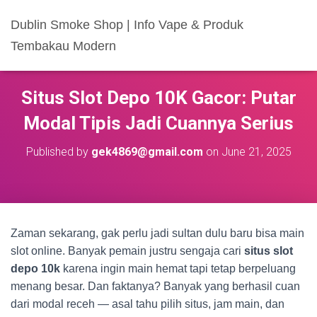
Dublin Smoke Shop | Info Vape & Produk
Tembakau Modern
Situs Slot Depo 10K Gacor: Putar
Modal Tipis Jadi Cuannya Serius
Published by
gek4869@gmail.com
on
June 21, 2025
Zaman sekarang, gak perlu jadi sultan dulu baru bisa main
slot online. Banyak pemain justru sengaja cari
situs slot
depo 10k
karena ingin main hemat tapi tetap berpeluang
menang besar. Dan faktanya? Banyak yang berhasil cuan
dari modal receh — asal tahu pilih situs, jam main, dan