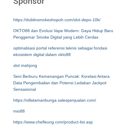
Sponsor
https://dublinsmokeshopoh.com/slot-depo-10k/
OKTO88 dan Evolusi Vape Modern: Gaya Hidup Baru
Penggemar Smoke Digital yang Lebih Cerdas
optimalisasi portal referensi teknis sebagai fondasi
ekosistem digital dalam okto88
slot mahjong
Seni Berburu Kemenangan Puncak: Korelasi Antara
Data Pengembalian dan Potensi Ledakan Jackpot
Sensasional
https://villatamanbunga.salespenjualan.com/
mio88
https://www.chefleung.com/product-list.asp