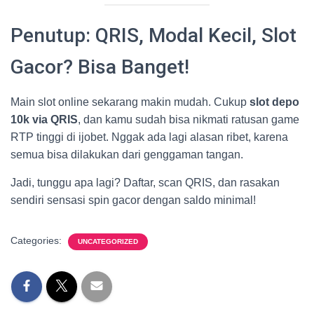
Penutup: QRIS, Modal Kecil, Slot
Gacor? Bisa Banget!
Main slot online sekarang makin mudah. Cukup
slot depo
10k via QRIS
, dan kamu sudah bisa nikmati ratusan game
RTP tinggi di ijobet. Nggak ada lagi alasan ribet, karena
semua bisa dilakukan dari genggaman tangan.
Jadi, tunggu apa lagi? Daftar, scan QRIS, dan rasakan
sendiri sensasi spin gacor dengan saldo minimal!
Categories:
UNCATEGORIZED