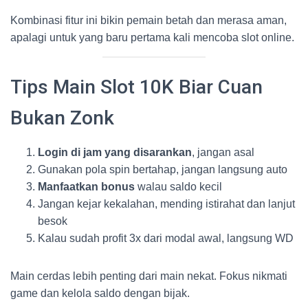
Kombinasi fitur ini bikin pemain betah dan merasa aman,
apalagi untuk yang baru pertama kali mencoba slot online.
Tips Main Slot 10K Biar Cuan
Bukan Zonk
Login di jam yang disarankan
, jangan asal
Gunakan pola spin bertahap, jangan langsung auto
Manfaatkan bonus
walau saldo kecil
Jangan kejar kekalahan, mending istirahat dan lanjut
besok
Kalau sudah profit 3x dari modal awal, langsung WD
Main cerdas lebih penting dari main nekat. Fokus nikmati
game dan kelola saldo dengan bijak.