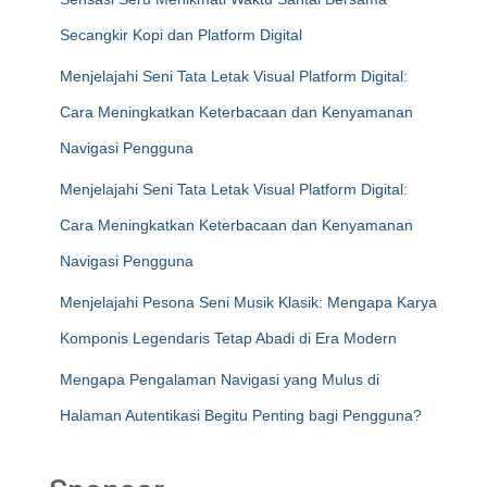
Secangkir Kopi dan Platform Digital
Menjelajahi Seni Tata Letak Visual Platform Digital:
Cara Meningkatkan Keterbacaan dan Kenyamanan
Navigasi Pengguna
Menjelajahi Seni Tata Letak Visual Platform Digital:
Cara Meningkatkan Keterbacaan dan Kenyamanan
Navigasi Pengguna
Menjelajahi Pesona Seni Musik Klasik: Mengapa Karya
Komponis Legendaris Tetap Abadi di Era Modern
Mengapa Pengalaman Navigasi yang Mulus di
Halaman Autentikasi Begitu Penting bagi Pengguna?