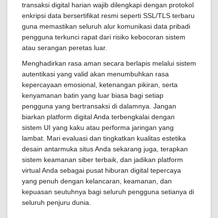
transaksi digital harian wajib dilengkapi dengan protokol
enkripsi data bersertifikat resmi seperti SSL/TLS terbaru
guna memastikan seluruh alur komunikasi data pribadi
pengguna terkunci rapat dari risiko kebocoran sistem
atau serangan peretas luar.
Menghadirkan rasa aman secara berlapis melalui sistem
autentikasi yang valid akan menumbuhkan rasa
kepercayaan emosional, ketenangan pikiran, serta
kenyamanan batin yang luar biasa bagi setiap
pengguna yang bertransaksi di dalamnya. Jangan
biarkan platform digital Anda terbengkalai dengan
sistem UI yang kaku atau performa jaringan yang
lambat. Mari evaluasi dan tingkatkan kualitas estetika
desain antarmuka situs Anda sekarang juga, terapkan
sistem keamanan siber terbaik, dan jadikan platform
virtual Anda sebagai pusat hiburan digital tepercaya
yang penuh dengan kelancaran, keamanan, dan
kepuasan seutuhnya bagi seluruh pengguna setianya di
seluruh penjuru dunia.