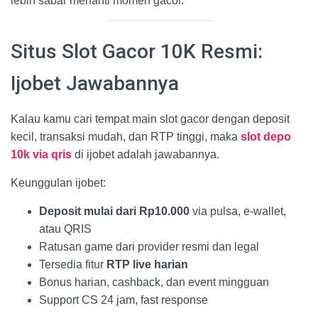
lebih sabar menanti momen gacor.
Situs Slot Gacor 10K Resmi:
Ijobet Jawabannya
Kalau kamu cari tempat main slot gacor dengan deposit
kecil, transaksi mudah, dan RTP tinggi, maka
slot depo
10k via qris
di ijobet adalah jawabannya.
Keunggulan ijobet:
Deposit mulai dari Rp10.000
via pulsa, e-wallet,
atau QRIS
Ratusan game dari provider resmi dan legal
Tersedia fitur
RTP live harian
Bonus harian, cashback, dan event mingguan
Support CS 24 jam, fast response