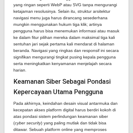
yang ringan seperti WebP atau SVG tanpa mengurangi
ketajaman resolusinya. Selain itu, struktur arsitektur
navigasi menu juga harus dirancang sesederhana
mungkin menggunakan hukum tiga klik; artinya
pengguna harus bisa menemukan informasi atau masuk
ke dalam fitur pilihan mereka dalam maksimal tiga kali
sentuhan jari sejak pertama kali mendarat di halaman
beranda. Navigasi yang ringkas dan responsif ini secara
signifikan mengurangi tingkat pusing kepala pengguna
serta meningkatkan kenyamanan menjelajah secara
harian.
Keamanan Siber Sebagai Pondasi
Kepercayaan Utama Pengguna
Pada akhirnya, keindahan desain visual antarmuka dan
kecepatan akses platform digital harus berdiri kokoh di
atas pondasi sistem perlindungan keamanan siber
(
cyber security
) yang paling mutlak dan tidak bisa
ditawar. Sebuah platform online yang memproses