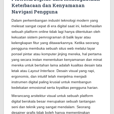
Keterbacaan dan Kenyamanan
Navigasi Pengguna
Dalam perkembangan industri teknologi modern yang
melesat sangat cepat di era digital saat ini, keberhasilan
sebuah platform online tidak lagi hanya ditentukan oleh
kekuatan sistem pemrograman di balik layar atau
kelengkapan fitur yang ditawarkannya. Ketika seorang
pengguna membuka sebuah situs web melalui layar
ponsel pintar atau komputer jinjing mereka, hal pertama
yang secara instan menentukan kenyamanan dan minat
mereka untuk bertahan lama adalah kualitas desain tata
letak atau
Layout Interface
. Desain visual yang rapi,
ergonomis, dan intuitif telah menjelma menjadi
instrumen digital paling krusial untuk membangun
kedekatan emosional serta loyalitas pengguna harian.
Merancang arsitektur visual untuk sebuah platform
digital berskala besar merupakan sebuah tantangan
seni dan teknik yang sangat mendalam. Seorang
desainer grafis tidak boleh hanya mementingkan