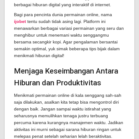
berbagai hiburan digital yang interaktif di internet.
Bagi para pencinta dunia permainan online, nama
ijobet
tentu sudah tidak asing lagi. Platform ini
menawarkan berbagai variasi permainan yang seru dan
menghibur untuk menemani waktu senggangmu
bersama secangkir kopi. Agar pengalaman bersantai
semakin optimal, yuk simak beberapa tips bijak dalam
menikmati hiburan digital!
Menjaga Keseimbangan Antara
Hiburan dan Produktivitas
Menikmati permainan online di kala senggang sah-sah
saja dilakukan, asalkan kita tetap bisa mengontrol diri
dengan baik. Jangan sampai waktu istirahat yang
seharusnya memulihkan tenaga justru terbuang
percuma karena kurangnya manajemen waktu. Jadikan
aktivitas ini murni sebagai sarana hiburan ringan untuk
melepas penat setelah seharian lelah beraktivitas.