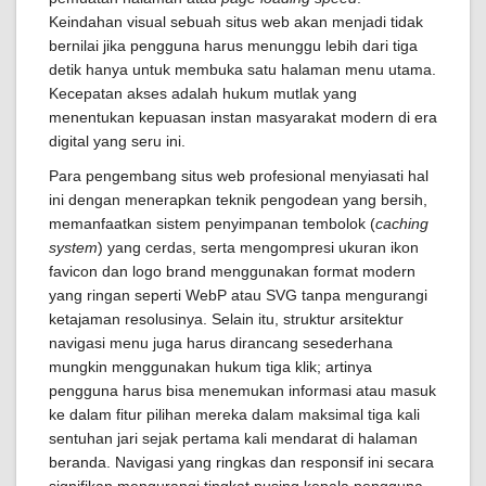
Keindahan visual sebuah situs web akan menjadi tidak
bernilai jika pengguna harus menunggu lebih dari tiga
detik hanya untuk membuka satu halaman menu utama.
Kecepatan akses adalah hukum mutlak yang
menentukan kepuasan instan masyarakat modern di era
digital yang seru ini.
Para pengembang situs web profesional menyiasati hal
ini dengan menerapkan teknik pengodean yang bersih,
memanfaatkan sistem penyimpanan tembolok (
caching
system
) yang cerdas, serta mengompresi ukuran ikon
favicon dan logo brand menggunakan format modern
yang ringan seperti WebP atau SVG tanpa mengurangi
ketajaman resolusinya. Selain itu, struktur arsitektur
navigasi menu juga harus dirancang sesederhana
mungkin menggunakan hukum tiga klik; artinya
pengguna harus bisa menemukan informasi atau masuk
ke dalam fitur pilihan mereka dalam maksimal tiga kali
sentuhan jari sejak pertama kali mendarat di halaman
beranda. Navigasi yang ringkas dan responsif ini secara