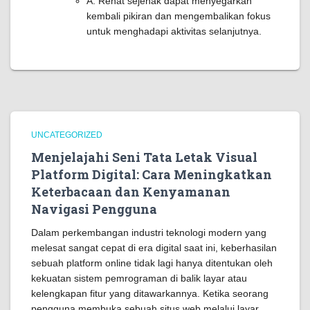
A: Rehat sejenak dapat menyegarkan
kembali pikiran dan mengembalikan fokus
untuk menghadapi aktivitas selanjutnya.
UNCATEGORIZED
Menjelajahi Seni Tata Letak Visual
Platform Digital: Cara Meningkatkan
Keterbacaan dan Kenyamanan
Navigasi Pengguna
Dalam perkembangan industri teknologi modern yang
melesat sangat cepat di era digital saat ini, keberhasilan
sebuah platform online tidak lagi hanya ditentukan oleh
kekuatan sistem pemrograman di balik layar atau
kelengkapan fitur yang ditawarkannya. Ketika seorang
pengguna membuka sebuah situs web melalui layar