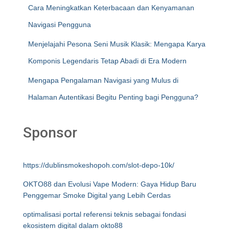
Cara Meningkatkan Keterbacaan dan Kenyamanan
Navigasi Pengguna
Menjelajahi Pesona Seni Musik Klasik: Mengapa Karya
Komponis Legendaris Tetap Abadi di Era Modern
Mengapa Pengalaman Navigasi yang Mulus di
Halaman Autentikasi Begitu Penting bagi Pengguna?
Sponsor
https://dublinsmokeshopoh.com/slot-depo-10k/
OKTO88 dan Evolusi Vape Modern: Gaya Hidup Baru
Penggemar Smoke Digital yang Lebih Cerdas
optimalisasi portal referensi teknis sebagai fondasi
ekosistem digital dalam okto88