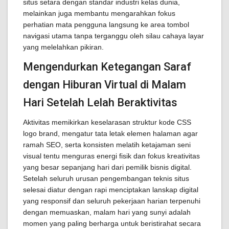
situs setara dengan standar industri kelas dunia,
melainkan juga membantu mengarahkan fokus
perhatian mata pengguna langsung ke area tombol
navigasi utama tanpa terganggu oleh silau cahaya layar
yang melelahkan pikiran.
Mengendurkan Ketegangan Saraf
dengan Hiburan Virtual di Malam
Hari Setelah Lelah Beraktivitas
Aktivitas memikirkan keselarasan struktur kode CSS
logo brand, mengatur tata letak elemen halaman agar
ramah SEO, serta konsisten melatih ketajaman seni
visual tentu menguras energi fisik dan fokus kreativitas
yang besar sepanjang hari dari pemilik bisnis digital.
Setelah seluruh urusan pengembangan teknis situs
selesai diatur dengan rapi menciptakan lanskap digital
yang responsif dan seluruh pekerjaan harian terpenuhi
dengan memuaskan, malam hari yang sunyi adalah
momen yang paling berharga untuk beristirahat secara