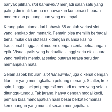
banyak pilihan,
slot hahawin88
menjadi salah satu yang
paling diminati karena menawarkan kombinasi hiburan
modern dan peluang cuan yang melimpah.
Keunggulan utama dari hahawin88 adalah variasi slot
yang lengkap dan menarik. Pemain bisa memilih berbagai
tema, mulai dari slot klasik dengan nuansa kasino
tradisional hingga slot modern dengan cerita petualangan
epik. Visual grafis yang berkualitas tinggi serta efek suara
yang realistis membuat setiap putaran terasa seru dan
memanjakan mata.
Selain aspek hiburan,
slot hahawin88
juga dikenal dengan
fitur-fitur yang meningkatkan peluang menang. Scatter, free
spin, hingga jackpot progresif menjadi momen yang selalu
ditunggu-tunggu. Tak jarang, hanya dengan modal kecil,
pemain bisa mendapatkan hasil besar berkat kombinasi
kemenangan yang muncul secara mengejutkan.