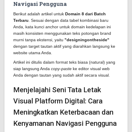
Navigasi Pengguna
Berikut adalah artikel untuk
Domain 8 dari Batch
Terbaru
. Sesuai dengan data tabel kombinasi baru
Anda, kata kunci anchor untuk domain kedelapan ini
masih konsisten menggunakan teks potongan brand
murni tanpa ekstensi, yaitu
"designingontheside"
dengan target tautan aktif yang diarahkan langsung ke
website utama Anda.
Artikel ini ditulis dalam format teks biasa (natural) yang
siap langsung Anda
copy-paste
ke editor visual web
Anda dengan tautan yang sudah aktif secara visual.
Menjelajahi Seni Tata Letak
Visual Platform Digital: Cara
Meningkatkan Keterbacaan dan
Kenyamanan Navigasi Pengguna