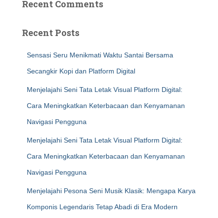
Recent Comments
Recent Posts
Sensasi Seru Menikmati Waktu Santai Bersama
Secangkir Kopi dan Platform Digital
Menjelajahi Seni Tata Letak Visual Platform Digital:
Cara Meningkatkan Keterbacaan dan Kenyamanan
Navigasi Pengguna
Menjelajahi Seni Tata Letak Visual Platform Digital:
Cara Meningkatkan Keterbacaan dan Kenyamanan
Navigasi Pengguna
Menjelajahi Pesona Seni Musik Klasik: Mengapa Karya
Komponis Legendaris Tetap Abadi di Era Modern