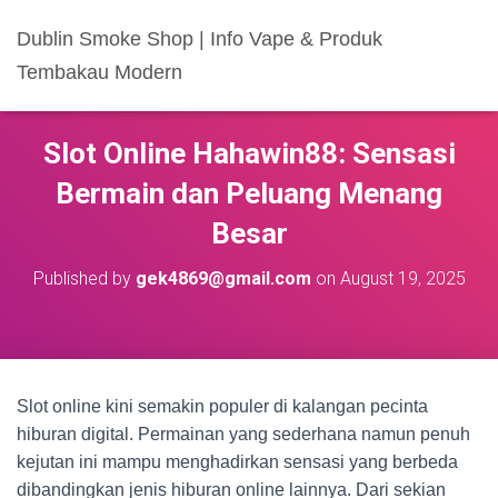
Dublin Smoke Shop | Info Vape & Produk
Tembakau Modern
Slot Online Hahawin88: Sensasi
Bermain dan Peluang Menang
Besar
Published by
gek4869@gmail.com
on
August 19, 2025
Slot online kini semakin populer di kalangan pecinta
hiburan digital. Permainan yang sederhana namun penuh
kejutan ini mampu menghadirkan sensasi yang berbeda
dibandingkan jenis hiburan online lainnya. Dari sekian