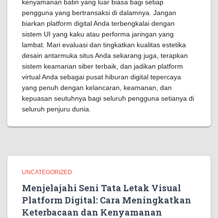
kenyamanan batin yang luar biasa bagi setiap
pengguna yang bertransaksi di dalamnya. Jangan
biarkan platform digital Anda terbengkalai dengan
sistem UI yang kaku atau performa jaringan yang
lambat. Mari evaluasi dan tingkatkan kualitas estetika
desain antarmuka situs Anda sekarang juga, terapkan
sistem keamanan siber terbaik, dan jadikan platform
virtual Anda sebagai pusat hiburan digital tepercaya
yang penuh dengan kelancaran, keamanan, dan
kepuasan seutuhnya bagi seluruh pengguna setianya di
seluruh penjuru dunia.
UNCATEGORIZED
Menjelajahi Seni Tata Letak Visual
Platform Digital: Cara Meningkatkan
Keterbacaan dan Kenyamanan