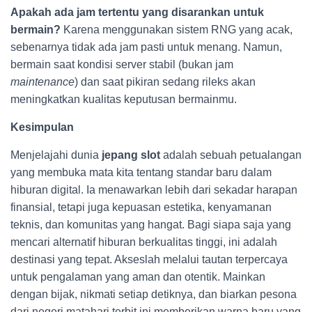
Apakah ada jam tertentu yang disarankan untuk
bermain?
Karena menggunakan sistem RNG yang acak,
sebenarnya tidak ada jam pasti untuk menang. Namun,
bermain saat kondisi server stabil (bukan jam
maintenance
) dan saat pikiran sedang rileks akan
meningkatkan kualitas keputusan bermainmu.
Kesimpulan
Menjelajahi dunia
jepang slot
adalah sebuah petualangan
yang membuka mata kita tentang standar baru dalam
hiburan digital. Ia menawarkan lebih dari sekadar harapan
finansial, tetapi juga kepuasan estetika, kenyamanan
teknis, dan komunitas yang hangat. Bagi siapa saja yang
mencari alternatif hiburan berkualitas tinggi, ini adalah
destinasi yang tepat. Akseslah melalui tautan terpercaya
untuk pengalaman yang aman dan otentik. Mainkan
dengan bijak, nikmati setiap detiknya, dan biarkan pesona
dari negeri matahari terbit ini memberikan warna baru yang