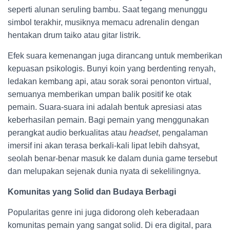
seperti alunan seruling bambu. Saat tegang menunggu
simbol terakhir, musiknya memacu adrenalin dengan
hentakan drum taiko atau gitar listrik.
Efek suara kemenangan juga dirancang untuk memberikan
kepuasan psikologis. Bunyi koin yang berdenting renyah,
ledakan kembang api, atau sorak sorai penonton virtual,
semuanya memberikan umpan balik positif ke otak
pemain. Suara-suara ini adalah bentuk apresiasi atas
keberhasilan pemain. Bagi pemain yang menggunakan
perangkat audio berkualitas atau
headset
, pengalaman
imersif ini akan terasa berkali-kali lipat lebih dahsyat,
seolah benar-benar masuk ke dalam dunia game tersebut
dan melupakan sejenak dunia nyata di sekelilingnya.
Komunitas yang Solid dan Budaya Berbagi
Popularitas genre ini juga didorong oleh keberadaan
komunitas pemain yang sangat solid. Di era digital, para