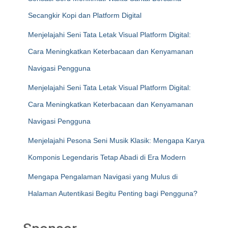
Secangkir Kopi dan Platform Digital
Menjelajahi Seni Tata Letak Visual Platform Digital:
Cara Meningkatkan Keterbacaan dan Kenyamanan
Navigasi Pengguna
Menjelajahi Seni Tata Letak Visual Platform Digital:
Cara Meningkatkan Keterbacaan dan Kenyamanan
Navigasi Pengguna
Menjelajahi Pesona Seni Musik Klasik: Mengapa Karya
Komponis Legendaris Tetap Abadi di Era Modern
Mengapa Pengalaman Navigasi yang Mulus di
Halaman Autentikasi Begitu Penting bagi Pengguna?