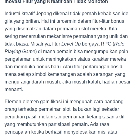
Inovasi Fitur yang Kreatif dan Tidak Monoton
Industri kreatif Jepang dikenal tidak pernah kehabisan ide
gila yang brilian. Hal ini tercermin dalam fitur-fitur bonus
yang disematkan dalam permainan slot mereka. Kita
sering menemukan mekanisme permainan yang unik dan
tidak biasa. Misalnya, fitur
Level Up
bergaya RPG (
Role
Playing Game
) di mana pemain bisa mengumpulkan poin
pengalaman untuk meningkatkan status karakter mereka
dan membuka bonus baru. Atau fitur pertarungan bos di
mana setiap simbol kemenangan adalah serangan yang
mengurangi darah musuh. Jika musuh kalah, hadiah besar
menanti.
Elemen-elemen gamifikasi ini mengubah cara pandang
orang terhadap permainan slot. Ia bukan lagi sekadar
perjudian pasif, melainkan permainan ketangkasan aktif
yang membutuhkan partisipasi pemain. Ada rasa
pencapaian ketika berhasil menyelesaikan misi atau