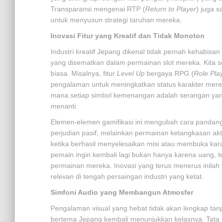
Transparansi mengenai RTP (
Return to Player
) juga s
untuk menyusun strategi taruhan mereka.
Inovasi Fitur yang Kreatif dan Tidak Monoton
Industri kreatif Jepang dikenal tidak pernah kehabisan id
yang disematkan dalam permainan slot mereka. Kita
biasa. Misalnya, fitur
Level Up
bergaya RPG (
Role Pl
pengalaman untuk meningkatkan status karakter mere
mana setiap simbol kemenangan adalah serangan yan
menanti.
Elemen-elemen gamifikasi ini mengubah cara pandang 
perjudian pasif, melainkan permainan ketangkasan ak
ketika berhasil menyelesaikan misi atau membuka karak
pemain ingin kembali lagi bukan hanya karena uang, 
permainan mereka. Inovasi yang terus menerus inilah
relevan di tengah persaingan industri yang ketat.
Simfoni Audio yang Membangun Atmosfer
Pengalaman visual yang hebat tidak akan lengkap ta
bertema Jepang kembali menunjukkan kelasnya. Tata s