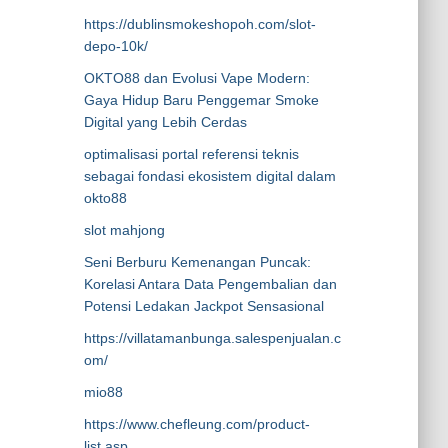
https://dublinsmokeshopoh.com/slot-
depo-10k/
OKTO88 dan Evolusi Vape Modern:
Gaya Hidup Baru Penggemar Smoke
Digital yang Lebih Cerdas
optimalisasi portal referensi teknis
sebagai fondasi ekosistem digital dalam
okto88
slot mahjong
Seni Berburu Kemenangan Puncak:
Korelasi Antara Data Pengembalian dan
Potensi Ledakan Jackpot Sensasional
https://villatamanbunga.salespenjualan.c
om/
mio88
https://www.chefleung.com/product-
list.asp