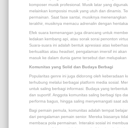
komposer musik profesional. Musik latar yang diguna
melainkan komposisi musik yang utuh dan dinamis. T
permainan. Saat fase santai, musiknya menenangkan 
terakhir, musiknya memacu adrenalin dengan hentakan d
Efek suara kemenangan juga dirancang untuk memberik
ledakan kembang api, atau sorak sorai penonton virtu
Suara-suara ini adalah bentuk apresiasi atas keberh
berkualitas atau
headset
, pengalaman imersif ini akan 
masuk ke dalam dunia game tersebut dan melupakan se
Komunitas yang Solid dan Budaya Berbagi
Popularitas genre ini juga didorong oleh keberadaan k
terhubung melalui berbagai platform media sosial. Mer
untuk saling berbagi informasi. Budaya yang terbentuk
dan suportif. Anggota komunitas saling berbagi tips 
performa bagus, hingga saling menyemangati saat ad
Bagi pemain pemula, komunitas adalah tempat belaja
dari pengalaman pemain senior. Mereka biasanya tid
membaca pola permainan. Interaksi sosial ini membua