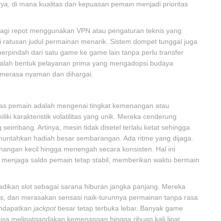
a, di mana kualitas dan kepuasan pemain menjadi prioritas
lu lagi repot menggunakan VPN atau pengaturan teknis yang
i ratusan judul permainan menarik. Sistem dompet tunggal juga
indah dari satu game ke game lain tanpa perlu transfer
 adalah bentuk pelayanan prima yang mengadopsi budaya
merasa nyaman dan dihargai.
nitas pemain adalah mengenai tingkat kemenangan atau
i karakteristik volatilitas yang unik. Mereka cenderung
imbang. Artinya, mesin tidak disetel terlalu ketat sehingga
untahkan hadiah besar sembarangan. Ada ritme yang dijaga.
gan kecil hingga menengah secara konsisten. Hal ini
menjaga saldo pemain tetap stabil, memberikan waktu bermain
jadikan slot sebagai sarana hiburan jangka panjang. Mereka
nus, dan merasakan sensasi naik-turunnya permainan tanpa rasa
mendapatkan
jackpot
besar tetap terbuka lebar. Banyak game
bisa melipatgandakan kemenangan hingga ribuan kali lipat.