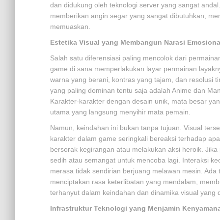
dan didukung oleh teknologi server yang sangat andal.
memberikan angin segar yang sangat dibutuhkan, mena
memuaskan.
Estetika Visual yang Membangun Narasi Emosiona
Salah satu diferensiasi paling mencolok dari permai
game di sana memperlakukan layar permainan layaknya
warna yang berani, kontras yang tajam, dan resolusi
yang paling dominan tentu saja adalah Anime dan Man
Karakter-karakter dengan desain unik, mata besar yang
utama yang langsung menyihir mata pemain.
Namun, keindahan ini bukan tanpa tujuan. Visual ter
karakter dalam game seringkali bereaksi terhadap ap
bersorak kegirangan atau melakukan aksi heroik. Jik
sedih atau semangat untuk mencoba lagi. Interaksi ke
merasa tidak sendirian berjuang melawan mesin. Ada 
menciptakan rasa keterlibatan yang mendalam, membua
terhanyut dalam keindahan dan dinamika visual yang d
Infrastruktur Teknologi yang Menjamin Kenyaman