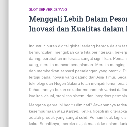
SLOT SERVER JEPANG
Menggali Lebih Dalam Peson
Inovasi dan Kualitas dalam
Industri hiburan digital global sedang berada dalam fa
bermunculan, mengubah cara kita berinteraksi, bekerj
daring, perubahan ini terasa sangat signifikan. Pemai
uang; mereka mencari pengalaman. Mereka mengingin
dan memberikan sensasi petualangan yang otentik. Di 
tertuju pada inovasi yang datang dari Asia Timur. Se
teknologi dari Negeri Sakura telah menjadi fenomena t
Kehadirannya bukan sekadar menambah variasi daftar
kualitas visual, stabilitas sistem, dan integritas permai
Mengapa genre ini begitu diminati? Jawabannya terlet
kesempurnaan atau
Kaizen
. Ketika filosofi ini dite
adalah produk yang sangat solid. Pemain tidak lagi d
kaku. Sebaliknya, mereka diajak masuk ke dalam duni