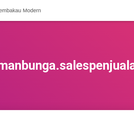
 Tembakau Modern
amanbunga.salespenjua