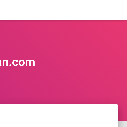
lan.com