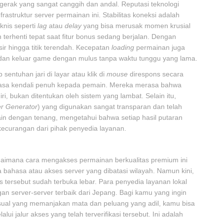
gerak yang sangat canggih dan andal. Reputasi teknologi
frastruktur server permainan ini. Stabilitas koneksi adalah
knis seperti
lag
atau
delay
yang bisa merusak momen krusial
terhenti tepat saat fitur bonus sedang berjalan. Dengan
sir hingga titik terendah. Kecepatan
loading
permainan juga
dan keluar game dengan mulus tanpa waktu tunggu yang lama.
sentuhan jari di layar atau klik di
mouse
direspons secara
n rasa kendali penuh kepada pemain. Mereka merasa bahwa
, bukan ditentukan oleh sistem yang lambat. Selain itu,
 Generator
) yang digunakan sangat transparan dan telah
ain dengan tenang, mengetahui bahwa setiap hasil putaran
kecurangan dari pihak penyedia layanan.
aimana cara mengakses permainan berkualitas premium ini
ahasa atau akses server yang dibatasi wilayah. Namun kini,
s tersebut sudah terbuka lebar. Para penyedia layanan lokal
n server-server terbaik dari Jepang. Bagi kamu yang ingin
sual yang memanjakan mata dan peluang yang adil, kamu bisa
alui jalur akses yang telah terverifikasi tersebut. Ini adalah