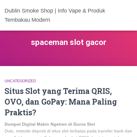
Dublin Smoke Shop | Info Vape & Produk
Tembakau Modern
spaceman slot gacor
UNCATEGORIZED
Situs Slot yang Terima QRIS,
OVO, dan GoPay: Mana Paling
Praktis?
Dompet Digital Makin Ngetren di Dunia Slot
Dulu, metode deposit di situs slot terbatas pada transfer bank dan