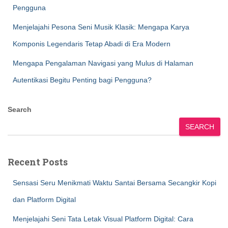
Pengguna
Menjelajahi Pesona Seni Musik Klasik: Mengapa Karya
Komponis Legendaris Tetap Abadi di Era Modern
Mengapa Pengalaman Navigasi yang Mulus di Halaman
Autentikasi Begitu Penting bagi Pengguna?
Search
SEARCH
Recent Posts
Sensasi Seru Menikmati Waktu Santai Bersama Secangkir Kopi
dan Platform Digital
Menjelajahi Seni Tata Letak Visual Platform Digital: Cara