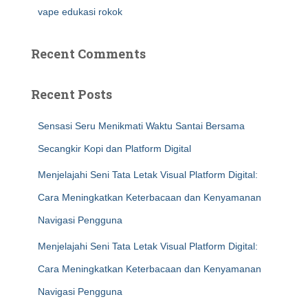
vape edukasi rokok
Recent Comments
Recent Posts
Sensasi Seru Menikmati Waktu Santai Bersama
Secangkir Kopi dan Platform Digital
Menjelajahi Seni Tata Letak Visual Platform Digital:
Cara Meningkatkan Keterbacaan dan Kenyamanan
Navigasi Pengguna
Menjelajahi Seni Tata Letak Visual Platform Digital:
Cara Meningkatkan Keterbacaan dan Kenyamanan
Navigasi Pengguna