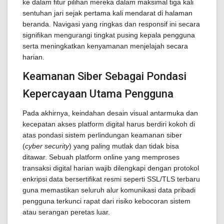
ke dalam fitur pilihan mereka dalam maksimal tiga kali
sentuhan jari sejak pertama kali mendarat di halaman
beranda. Navigasi yang ringkas dan responsif ini secara
signifikan mengurangi tingkat pusing kepala pengguna
serta meningkatkan kenyamanan menjelajah secara
harian.
Keamanan Siber Sebagai Pondasi
Kepercayaan Utama Pengguna
Pada akhirnya, keindahan desain visual antarmuka dan
kecepatan akses platform digital harus berdiri kokoh di
atas pondasi sistem perlindungan keamanan siber
(
cyber security
) yang paling mutlak dan tidak bisa
ditawar. Sebuah platform online yang memproses
transaksi digital harian wajib dilengkapi dengan protokol
enkripsi data bersertifikat resmi seperti SSL/TLS terbaru
guna memastikan seluruh alur komunikasi data pribadi
pengguna terkunci rapat dari risiko kebocoran sistem
atau serangan peretas luar.