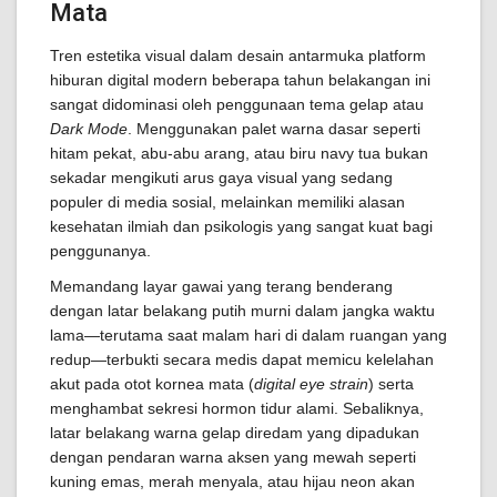
Mata
Tren estetika visual dalam desain antarmuka platform
hiburan digital modern beberapa tahun belakangan ini
sangat didominasi oleh penggunaan tema gelap atau
Dark Mode
. Menggunakan palet warna dasar seperti
hitam pekat, abu-abu arang, atau biru navy tua bukan
sekadar mengikuti arus gaya visual yang sedang
populer di media sosial, melainkan memiliki alasan
kesehatan ilmiah dan psikologis yang sangat kuat bagi
penggunanya.
Memandang layar gawai yang terang benderang
dengan latar belakang putih murni dalam jangka waktu
lama—terutama saat malam hari di dalam ruangan yang
redup—terbukti secara medis dapat memicu kelelahan
akut pada otot kornea mata (
digital eye strain
) serta
menghambat sekresi hormon tidur alami. Sebaliknya,
latar belakang warna gelap diredam yang dipadukan
dengan pendaran warna aksen yang mewah seperti
kuning emas, merah menyala, atau hijau neon akan