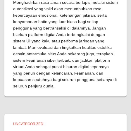
Menghadirkan rasa aman secara berlapis melalui sistem
autentikasi yang valid akan menumbuhkan rasa
kepercayaan emosional, ketenangan pikiran, serta
kenyamanan batin yang luar biasa bagi setiap
pengguna yang bertransaksi di dalamnya. Jangan
biarkan platform digital Anda terbengkalai dengan
sistem UI yang kaku atau performa jaringan yang
lambat. Mari evaluasi dan tingkatkan kualitas estetika
desain antarmuka situs Anda sekarang juga, terapkan
sistem keamanan siber terbaik, dan jadikan platform
virtual Anda sebagai pusat hiburan digital tepercaya
yang penuh dengan kelancaran, keamanan, dan
kepuasan seutuhnya bagi seluruh pengguna setianya di
seluruh penjuru dunia.
UNCATEGORIZED