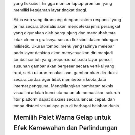
yang fleksibel, hingga monitor laptop premium yang
memiliki ketajaman layar tingkat tinggi.
Situs web yang dirancang dengan sistem responsif yang
prima secara otomatis akan mendeteksi jenis perangkat
yang digunakan oleh pengunjung dan mengubah tata
letak elemen grafisnya secara fleksibel dalam hitungan
milidetik. Ukuran tombol menu yang tadinya melebar
pada layar desktop akan menyesuaikan diri menjadi
tombol sentuh yang proporsional pada layar ponsel,
susunan gambar akan bergeser secara vertikal yang
rapi, serta ukuran resolusi aset gambar akan direduksi
secara cerdas agar tidak membebani kuota data
internet pengguna. Menghilangkan hambatan teknis
visual ini adalah kunci utama untuk memastikan seluruh
fitur platform dapat diakses secara lancar, cepat, dan
tanpa distorsi visual apa pun di berbagai belahan dunia.
Memilih Palet Warna Gelap untuk
Efek Kemewahan dan Perlindungan