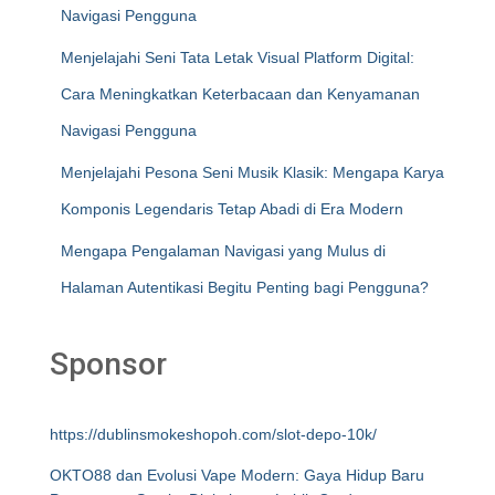
Navigasi Pengguna
Menjelajahi Seni Tata Letak Visual Platform Digital:
Cara Meningkatkan Keterbacaan dan Kenyamanan
Navigasi Pengguna
Menjelajahi Pesona Seni Musik Klasik: Mengapa Karya
Komponis Legendaris Tetap Abadi di Era Modern
Mengapa Pengalaman Navigasi yang Mulus di
Halaman Autentikasi Begitu Penting bagi Pengguna?
Sponsor
https://dublinsmokeshopoh.com/slot-depo-10k/
OKTO88 dan Evolusi Vape Modern: Gaya Hidup Baru