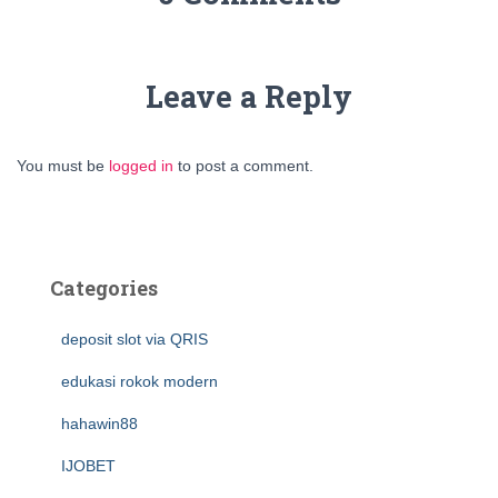
Leave a Reply
You must be
logged in
to post a comment.
Categories
deposit slot via QRIS
edukasi rokok modern
hahawin88
IJOBET