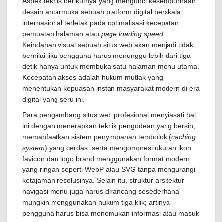
Aspek teknis berikutnya yang mengunci kesempurnaan
desain antarmuka sebuah platform digital berskala
internasional terletak pada optimalisasi kecepatan
pemuatan halaman atau
page loading speed
.
Keindahan visual sebuah situs web akan menjadi tidak
bernilai jika pengguna harus menunggu lebih dari tiga
detik hanya untuk membuka satu halaman menu utama.
Kecepatan akses adalah hukum mutlak yang
menentukan kepuasan instan masyarakat modern di era
digital yang seru ini.
Para pengembang situs web profesional menyiasati hal
ini dengan menerapkan teknik pengodean yang bersih,
memanfaatkan sistem penyimpanan tembolok (
caching
system
) yang cerdas, serta mengompresi ukuran ikon
favicon dan logo brand menggunakan format modern
yang ringan seperti WebP atau SVG tanpa mengurangi
ketajaman resolusinya. Selain itu, struktur arsitektur
navigasi menu juga harus dirancang sesederhana
mungkin menggunakan hukum tiga klik; artinya
pengguna harus bisa menemukan informasi atau masuk