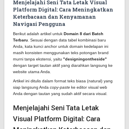
Menjelajahi Seni Tata Letak Visual
Platform Digital: Cara Meningkatkan
Keterbacaan dan Kenyamanan
Navigasi Pengguna
Berikut adalah artikel untuk
Domain 8 dari Batch
Terbaru
. Sesuai dengan data tabel kombinasi baru
Anda, kata kunci anchor untuk domain kedelapan ini
masih konsisten menggunakan teks potongan brand
murni tanpa ekstensi, yaitu
"designingontheside"
dengan target tautan aktif yang diarahkan langsung ke
website utama Anda.
Artikel ini ditulis dalam format teks biasa (natural) yang
siap langsung Anda
copy-paste
ke editor visual web
Anda dengan tautan yang sudah aktif secara visual.
Menjelajahi Seni Tata Letak
Visual Platform Digital: Cara