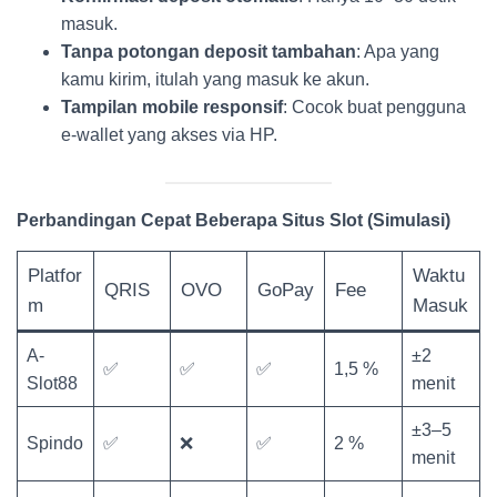
masuk.
Tanpa potongan deposit tambahan
: Apa yang
kamu kirim, itulah yang masuk ke akun.
Tampilan mobile responsif
: Cocok buat pengguna
e-wallet yang akses via HP.
Perbandingan Cepat Beberapa Situs Slot (Simulasi)
Platfor
Waktu
QRIS
OVO
GoPay
Fee
m
Masuk
A-
±2
✅
✅
✅
1,5 %
Slot88
menit
±3–5
Spindo
✅
❌
✅
2 %
menit