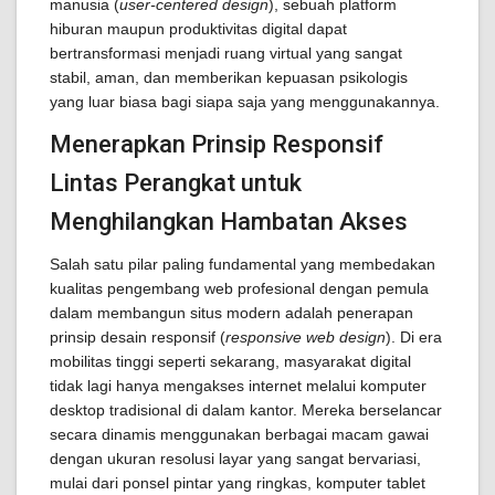
manusia (
user-centered design
), sebuah platform
hiburan maupun produktivitas digital dapat
bertransformasi menjadi ruang virtual yang sangat
stabil, aman, dan memberikan kepuasan psikologis
yang luar biasa bagi siapa saja yang menggunakannya.
Menerapkan Prinsip Responsif
Lintas Perangkat untuk
Menghilangkan Hambatan Akses
Salah satu pilar paling fundamental yang membedakan
kualitas pengembang web profesional dengan pemula
dalam membangun situs modern adalah penerapan
prinsip desain responsif (
responsive web design
). Di era
mobilitas tinggi seperti sekarang, masyarakat digital
tidak lagi hanya mengakses internet melalui komputer
desktop tradisional di dalam kantor. Mereka berselancar
secara dinamis menggunakan berbagai macam gawai
dengan ukuran resolusi layar yang sangat bervariasi,
mulai dari ponsel pintar yang ringkas, komputer tablet