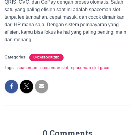
QRIS, OVO, dan GoPay dengan proses otomatis. Salah
satu yang paling efisien saat ini adalah spaceman slot—
tanpa fee tambahan, cepat masuk, dan cocok dimainkan
dari HP mana saja. Dengan sistem pembayaran yang
efisien, kamu bisa fokus ke hal yang paling penting: main
dan menang!
Categories:
UNCATEGORIZED
Tags:
spaceman
spaceman slot
spaceman slot gacor
0 Comments