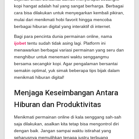
kopi hangat adalah hal yang sangat berharga. Berbagai
cara bisa dilakukan untuk menyegarkan kembali pikiran,
mulai dari menikmati hobi favorit hingga mencoba
berbagai hiburan digital yang interaktif di internet.
Bagi para pencinta dunia permainan online, nama
ijobet
tentu sudah tidak asing lagi. Platform ini
menawarkan berbagai variasi permainan yang seru dan
menghibur untuk menemani waktu senggangmu
bersama secangkir kopi. Agar pengalaman bersantai
semakin optimal, yuk simak beberapa tips bijak dalam
menikmati hiburan digital!
Menjaga Keseimbangan Antara
Hiburan dan Produktivitas
Menikmati permainan online di kala senggang sah-sah
saja dilakukan, asalkan kita tetap bisa mengontrol diri
dengan baik. Jangan sampai waktu istirahat yang
seharusnya memulihkan tenaga justru terbuang