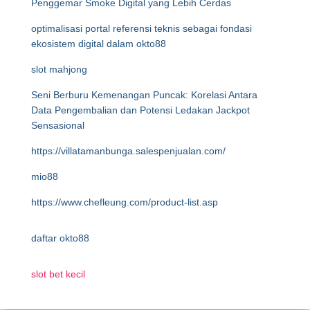
Penggemar Smoke Digital yang Lebih Cerdas
optimalisasi portal referensi teknis sebagai fondasi
ekosistem digital dalam okto88
slot mahjong
Seni Berburu Kemenangan Puncak: Korelasi Antara
Data Pengembalian dan Potensi Ledakan Jackpot
Sensasional
https://villatamanbunga.salespenjualan.com/
mio88
https://www.chefleung.com/product-list.asp
daftar okto88
slot bet kecil