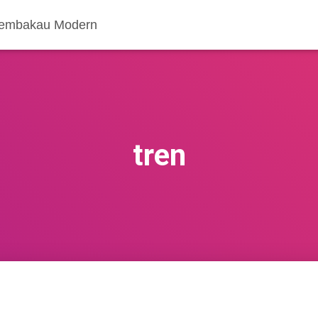
 Tembakau Modern
tren