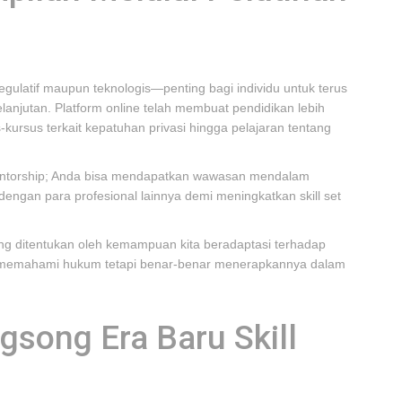
egulatif maupun teknologis—penting bagi individu untuk terus
lanjutan. Platform online telah membuat pendidikan lebih
ursus terkait kepatuhan privasi hingga pelajaran tentang
mentorship; Anda bisa mendapatkan wawasan mendalam
engan para profesional lainnya demi meningkatkan skill set
ng ditentukan oleh kemampuan kita beradaptasi terhadap
r memahami hukum tetapi benar-benar menerapkannya dalam
song Era Baru Skill