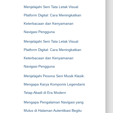
Menjelajahi Seni Tata Letak Visual
Platform Digital: Cara Meningkatkan
Keterbacaan dan Kenyamanan
Navigasi Pengguna
Menjelajahi Seni Tata Letak Visual
Platform Digital: Cara Meningkatkan
Keterbacaan dan Kenyamanan
Navigasi Pengguna
Menjelajahi Pesona Seni Musik Klasik:
Mengapa Karya Komponis Legendaris
Tetap Abadi di Era Modern
Mengapa Pengalaman Navigasi yang
Mulus di Halaman Autentikasi Begitu