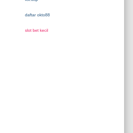
daftar okto88
slot bet kecil