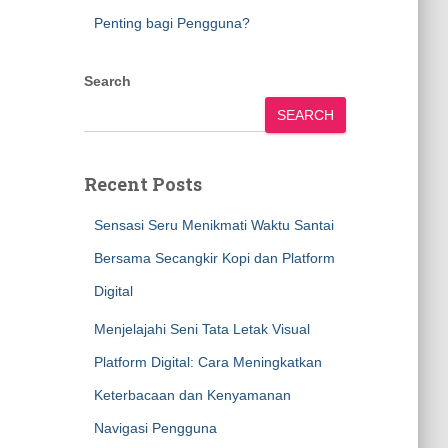
Penting bagi Pengguna?
Search
SEARCH
Recent Posts
Sensasi Seru Menikmati Waktu Santai
Bersama Secangkir Kopi dan Platform
Digital
Menjelajahi Seni Tata Letak Visual
Platform Digital: Cara Meningkatkan
Keterbacaan dan Kenyamanan
Navigasi Pengguna