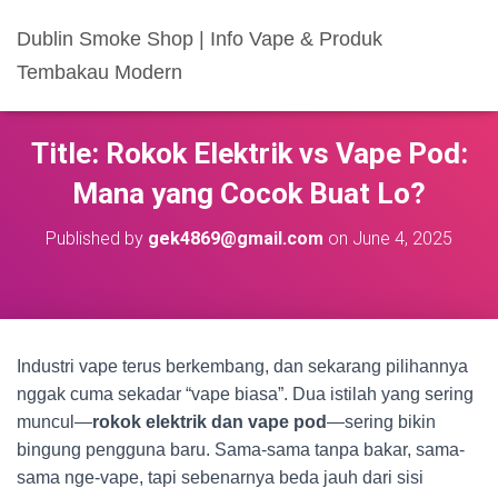
Dublin Smoke Shop | Info Vape & Produk
Tembakau Modern
Title: Rokok Elektrik vs Vape Pod:
Mana yang Cocok Buat Lo?
Published by
gek4869@gmail.com
on
June 4, 2025
Industri vape terus berkembang, dan sekarang pilihannya
nggak cuma sekadar “vape biasa”. Dua istilah yang sering
muncul—
rokok elektrik dan vape pod
—sering bikin
bingung pengguna baru. Sama-sama tanpa bakar, sama-
sama nge-vape, tapi sebenarnya beda jauh dari sisi