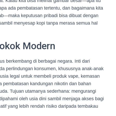
hat. Kalau kita bisa melihat gambar besar—apa itu
apa ada pembatasan tertentu, dan bagaimana kita
b—maka keputusan pribadi bisa dibuat dengan
ita sambil menyesap kopi tanpa merasa semua hal
Rokok Modern
rus berkembang di berbagai negara. Inti dari
pada perlindungan konsumen, khususnya anak-anak
a usia legal untuk membeli produk vape, kemasan
ta pembatasan kandungan nikotin dan bahan
uda. Tujuan utamanya sederhana: mengurangi
dipahami oleh usia dini sambil menjaga akses bagi
tif yang lebih rendah risiko daripada tembakau