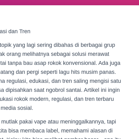
asi dan Tren
topik yang lagi sering dibahas di berbagai grup
ak orang melihatnya sebagai solusi merawat
tai tanpa bau asap rokok konvensional. Ada juga
tang dan pergi seperti lagu hits musim panas.
regulasi, edukasi, dan tren saling mengisi satu
 dipisahkan saat ngobrol santai. Artikel ini ingin
ukasi rokok modern, regulasi, dan tren terbaru
 media sosial.
mutlak pakai vape atau meninggalkannya, tapi
ta bisa membaca label, memahami alasan di