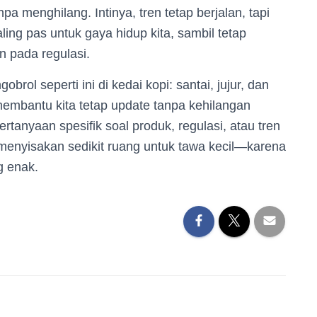
pa menghilang. Intinya, tren tetap berjalan, tapi
ling pas untuk gaya hidup kita, sambil tetap
 pada regulasi.
obrol seperti ini di kedai kopi: santai, jujur, dan
ni membantu kita tetap update tanpa kehilangan
rtanyaan spesifik soal produk, regulasi, atau tren
il menyisakan sedikit ruang untuk tawa kecil—karena
g enak.