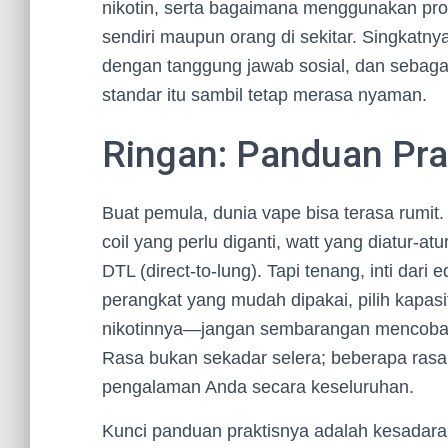
nikotin, serta bagaimana menggunakan pr
sendiri maupun orang di sekitar. Singkatn
dengan tanggung jawab sosial, dan sebaga
standar itu sambil tetap merasa nyaman.
Ringan: Panduan Pra
Buat pemula, dunia vape bisa terasa rumit
coil yang perlu diganti, watt yang diatur-a
DTL (direct-to-lung). Tapi tenang, inti dari 
perangkat yang mudah dipakai, pilih kapas
nikotinnya—jangan sembarangan mencoba
Rasa bukan sekadar selera; beberapa rasa 
pengalaman Anda secara keseluruhan.
Kunci panduan praktisnya adalah kesadaran