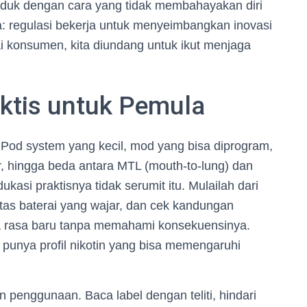
oduk dengan cara yang tidak membahayakan diri
ya: regulasi bekerja untuk menyeimbangkan inovasi
i konsumen, kita diundang untuk ikut menjaga
ktis untuk Pemula
. Pod system yang kecil, mod yang bisa diprogram,
tur, hingga beda antara MTL (mouth-to-lung) dan
edukasi praktisnya tidak serumit itu. Mulailah dari
itas baterai yang wajar, dan cek kandungan
 rasa baru tanpa memahami konsekuensinya.
punya profil nikotin yang bisa memengaruhi
 penggunaan. Baca label dengan teliti, hindari