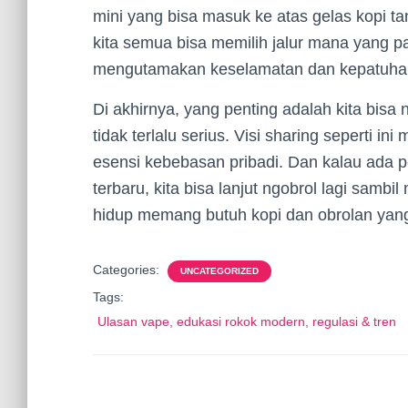
mini yang bisa masuk ke atas gelas kopi tan
kita semua bisa memilih jalur mana yang pa
mengutamakan keselamatan dan kepatuhan
Di akhirnya, yang penting adalah kita bisa ng
tidak terlalu serius. Visi sharing seperti i
esensi kebebasan pribadi. Dan kalau ada pe
terbaru, kita bisa lanjut ngobrol lagi samb
hidup memang butuh kopi dan obrolan yan
Categories:
UNCATEGORIZED
Tags:
Ulasan vape, edukasi rokok modern, regulasi & tren