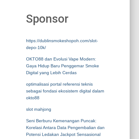
Sponsor
https://dublinsmokeshopoh.com/slot-
depo-10k/
OKTO88 dan Evolusi Vape Modern:
Gaya Hidup Baru Penggemar Smoke
Digital yang Lebih Cerdas
optimalisasi portal referensi teknis
sebagai fondasi ekosistem digital dalam
okto88
slot mahjong
Seni Berburu Kemenangan Puncak:
Korelasi Antara Data Pengembalian dan
Potensi Ledakan Jackpot Sensasional