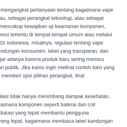
ng mengangkat pertanyaan tentang bagaimana vape
au, sebagai perangkat teknologi, atau sebagai
ya mencakup kewajiban uji keamanan komponen,
mosi tertentu di tempat-tempat umum atau melalui
Di Indonesia, misalnya, regulasi tentang vape
indungan konsumen, label yang transparan, dan
ajar adanya karena produk baru sering memicu
 publik. Jika kamu ingin melihat contoh toko yang
 memberi opsi pilihan perangkat, lihat
Regulasi tidak hanya menimbang dampak kesehatan,
aimana komponen seperti baterai dan coil
. Edukasi yang tepat membantu pengguna
ang tepat, bagaimana membaca label kandungan