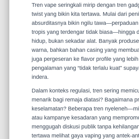
Tren vape seringkali mirip dengan tren gadg
twist yang bikin kita tertawa. Mulai dari pe
absurditasnya bikin ngilu tawa—perpaduan 
tropis yang terdengar tidak biasa—hingga d
hidup, bukan sekadar alat. Banyak produse
warna, bahkan bahan casing yang membuat 
juga pergeseran ke flavor profile yang leb
pengalaman yang “tidak terlalu kuat” sup
indera.
Dalam konteks regulasi, tren sering memic
menarik bagi remaja diatasi? Bagaimana 
keselamatan? Beberapa tren nyeleneh—mis
atau kampanye kesadaran yang memprom
menggugah diskusi publik tanpa kehilangan
tertawa melihat gaya vaping yang antek-ant