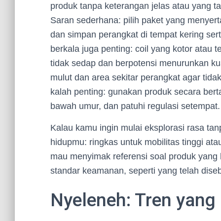
produk tanpa keterangan jelas atau yang t
Saran sederhana: pilih paket yang menyer
dan simpan perangkat di tempat kering ser
berkala juga penting: coil yang kotor atau 
tidak sedap dan berpotensi menurunkan kua
mulut dan area sekitar perangkat agar tid
kalah penting: gunakan produk secara bert
bawah umur, dan patuhi regulasi setempat.
Kalau kamu ingin mulai eksplorasi rasa tanp
hidupmu: ringkas untuk mobilitas tinggi ata
mau menyimak referensi soal produk yang 
standar keamanan, seperti yang telah diseb
Nyeleneh: Tren yang