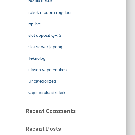
regulasi tren
rokok modern regulasi
rtp live
slot deposit QRIS
slot server jepang
Teknologi
ulasan vape edukasi
Uncategorized
vape edukasi rokok
Recent Comments
Recent Posts