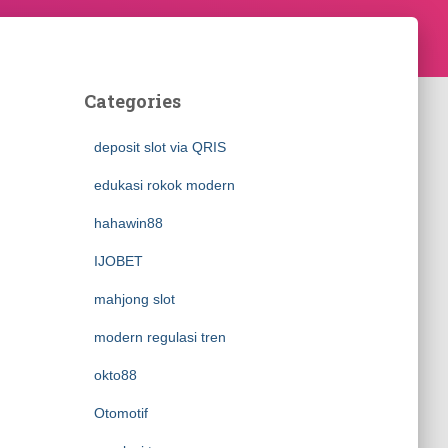
Categories
deposit slot via QRIS
edukasi rokok modern
hahawin88
IJOBET
mahjong slot
modern regulasi tren
okto88
Otomotif