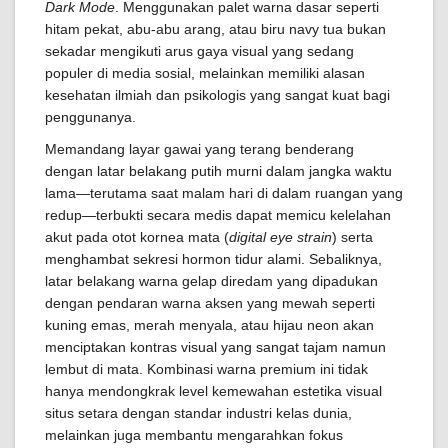
Dark Mode
. Menggunakan palet warna dasar seperti
hitam pekat, abu-abu arang, atau biru navy tua bukan
sekadar mengikuti arus gaya visual yang sedang
populer di media sosial, melainkan memiliki alasan
kesehatan ilmiah dan psikologis yang sangat kuat bagi
penggunanya.
Memandang layar gawai yang terang benderang
dengan latar belakang putih murni dalam jangka waktu
lama—terutama saat malam hari di dalam ruangan yang
redup—terbukti secara medis dapat memicu kelelahan
akut pada otot kornea mata (
digital eye strain
) serta
menghambat sekresi hormon tidur alami. Sebaliknya,
latar belakang warna gelap diredam yang dipadukan
dengan pendaran warna aksen yang mewah seperti
kuning emas, merah menyala, atau hijau neon akan
menciptakan kontras visual yang sangat tajam namun
lembut di mata. Kombinasi warna premium ini tidak
hanya mendongkrak level kemewahan estetika visual
situs setara dengan standar industri kelas dunia,
melainkan juga membantu mengarahkan fokus